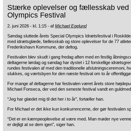
Stærke oplevelser og fællesskab ved
Olympics Festival
2. juni 2026 - kl. 1:15 - af
Michael Egelund
Søndag sluttede årets Special Olympics Idrætsfestival i Roskilde
med idrætsglæde, fællesskab og store oplevelser for de 77 atleter
Frederikshavn Kommune, der deltog.
Festivalen blev skudt i gang fredag aften med en festlig åbningsc
deltagerne lørdag og søndag har dystet i 12 forskellige idrætsgr
rundes festivalen af med den traditionelle afslutningsceremoni, h
slukkes, og værtsbyen for den næste festival om to år offentliggø
For mange af deltagerne har festivalen været årets store højdepu
Michael Fonseca, der ved den seneste festival vandt en guldmeda
“Jeg har glædet mig til det her i to år”, fortæller han.
For Michael er det ikke kun konkurrencerne, der gør festivalen sp
“Det er en kæmpeoplevelse at være med. Man møder nye venner 
er dejligt at se dem igen”, siger han.