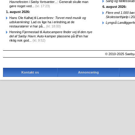
Sang og fællesskab
Havnefesten i Sæby fortsætter...
: Generalt skulle man
gøre noget ved...
(kl. 17:23)
6. august 2026:
1. august 2026:
Flere end 1.000 bø
Skolestarthjælp i 2
Hans Ole Kalhøj til
Læserbrev: Torvet med musik og
udskænkning
: Lad os lige ha i erindring,at de
Lyngså Landliggerf
restauratører vi har på...
(kl. 18:00)
Henning Fjermestad til
Autocampere finder vej til den nye
del af Sæby Havn
: Auto-kamper plassene på Ø'en har
riktig nok god...
(kl. 9:52)
© 2010-2025 SaebyA
Kontakt os
Annoncering