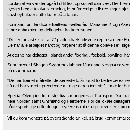
Lørdag aften var der også tid til fest og socialt samvær. Her blev
hygget i ægte festivalstemning, hvor farverige udklædninger, sjove
cowboybukser satte kulør på aftenen.
Formand for Handicapidrættens Fællesråd, Marianne Krogh Axels
store opbakning og deltagelse fra kommunen.
“Det er fantastisk at se 77 glade idrætsudøvere repræsentere 
De har alle arbejdet hårdt og fortjener at få denne oplevelse”, sige
Atleterne har deltaget i blandt andet floorball, fodbold, bowling, 
Som træner i Skagen Svømmeklub har Marianne Krogh Axelsen og
på svømmerne.
“De har trænet målrettet de seneste to år for at forbedre deres resu
så det har været spændende at følge deres indsats”, fortæller hu
Special Olympics Idrætsfestival arrangeres af Parasport Danmar
hele Norden samt Grønland og Færøerne. For de lokale deltager
både sportslige udfordringer, nye venskaber og oplevelser, som d
Vil du kommentere på ovenstående artikel, så brug kommentarb