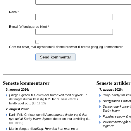
Navn
*
E-mail (offentliggøres ikke)
*
Gem mit navn, mail og websted i denne browser til næste gang jeg kommenterer.
Alternative:
Seneste kommentarer
Seneste artikler
3. august 2026:
7. august 2026:
jBørge Egebak til
Gaven der bliver ved med at give!
: Er
Rally i Sæby for vet
det noget du har læst dig til ? Har du selv været i
Nordjyllands Politi 
landbruget og...
(kl. 11:13)
Sensommerkoncert o
2. august 2026:
Sæby Havn
Karin Friis Christensen til
Autocampere finder vej til den
Populære pop – & 
nye del af Sæby Havn
: Syntes det er en trist udvikling til...
Virksomheder går 
(kl. 19:19)
faglærte
Martin Vangsø til
Indlæg: Hvordan kan man tro at