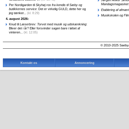
Jørgen Anker Simon
Mandagsmagasinet
Per Nordigarden til
Skyhøj ros fra kendis til Sæby og
butikkernes service
: Det er virkelig GULD, dette her og
Etablering af afmæ
jeg tænker...
(kl. 8:29)
Musikskolen og Fil
4. august 2026:
Knud til
Læserbrev: Torvet med musik og udskænkning
:
Bliver det i år? Eller forsvinder sagen bare i løbet af
vinteren...
(kl. 12:05)
© 2010-2025 SaebyA
Kontakt os
Annoncering