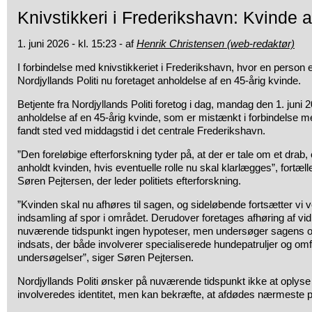
Knivstikkeri i Frederikshavn: Kvinde 
1. juni 2026 - kl. 15:23 - af
Henrik Christensen (web-redaktør)
I forbindelse med knivstikkeriet i Frederikshavn, hvor en person 
Nordjyllands Politi nu foretaget anholdelse af en 45-årig kvinde.
Betjente fra Nordjyllands Politi foretog i dag, mandag den 1. juni 
anholdelse af en 45-årig kvinde, som er mistænkt i forbindelse me
fandt sted ved middagstid i det centrale Frederikshavn.
”Den foreløbige efterforskning tyder på, at der er tale om et drab, 
anholdt kvinden, hvis eventuelle rolle nu skal klarlægges”, fortælle
Søren Pejtersen, der leder politiets efterforskning.
”Kvinden skal nu afhøres til sagen, og sideløbende fortsætter vi v
indsamling af spor i området. Derudover foretages afhøring af vidn
nuværende tidspunkt ingen hypoteser, men undersøger sagens
indsats, der både involverer specialiserede hundepatruljer og om
undersøgelser”, siger Søren Pejtersen.
Nordjyllands Politi ønsker på nuværende tidspunkt ikke at oplyse
involveredes identitet, men kan bekræfte, at afdødes nærmeste p