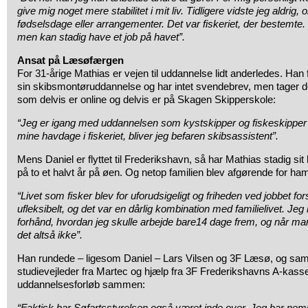
give mig noget mere stabilitet i mit liv. Tidligere vidste jeg aldrig,
fødselsdage eller arrangementer. Det var fiskeriet, der bestemte. 
men kan stadig have et job på havet”.
Ansat på Læsøfærgen
For 31-årige Mathias er vejen til uddannelse lidt anderledes. Han fi
sin skibsmontøruddannelse og har intet svendebrev, men tager 
som delvis er online og delvis er på Skagen Skipperskole:
“Jeg er igang med uddannelsen som kystskipper og fiskeskipper 
mine havdage i fiskeriet, bliver jeg befaren skibsassistent”.
Mens Daniel er flyttet til Frederikshavn, så har Mathias stadig sit
på to et halvt år på øen. Og netop familien blev afgørende for ha
“Livet som fisker blev for uforudsigeligt og friheden ved jobbet fo
ufleksibelt, og det var en dårlig kombination med familielivet. Jeg
forhånd, hvordan jeg skulle arbejde bare14 dage frem, og når ma
det altså ikke”.
Han rundede – ligesom Daniel – Lars Vilsen og 3F Læsø, og s
studievejleder fra Martec og hjælp fra 3F Frederikshavns A-kasse,
uddannelsesforløb sammen:
“Faktisk har Søfartsstyrelsen også været inde over. Jeg har nem