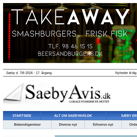
Sæby d. 7/8-2026 - 17. årgang
Nyheder til dig
STARTSIDE
ALT OM SAEBYAVIS.DK
SÆBY ER
Bekendtgørelser
Diverse nyt
Erhvervs nyt
Ordet