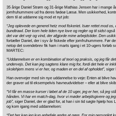
35 årige Daniel Strøm og 31-årige Mathias Jensen har i mange år 
jomfruhummere ud fra deres fødeø Læsø. Men usikkerhed, kontro
dem til at uddanne sig mod et nyt job:
“Jeg oplevede en generel hetz mod fiskeriet. Især rettet mod os,
bundtrawl. Der kom hele tiden nye love og regler og til sidst og
det var det vejr og vind, der afgjorde mine arbejdstider. Den usikk
fortæller Daniel, der i syv år fiskede efter jomfruhummere. Før det
netop det svendebrev fik ham i marts igang i et 10-ugers forløb 
MARTEC:
“Uddannelsen er en kombination af teori og praksis, og jeg får det
undervejs. Det kan jeg sagtens klare mig for, fordi det hele er inkl
skolehjem mens vi er her, og maden er en del af opholdet”,
siger 
Han overvejer med sin nye uddannelse to veje: Enten at blive ha
der graver ud til eksempelvis havneudvidelser – eller at blive skib
“Vi får en masse kurser i løbet af de 10 uger, jeg er her, så jeg st
hånden. Vi har en match-dag, hvor vi møder arbejdsgivere og jeg 
job”,
siger Daniel, der er glad for, at han i sin tid søgte hjælp ho
og kom igang med uddannelsen:
“Det her kan jeg kun anbefale andre at gøre. For mig personligt 