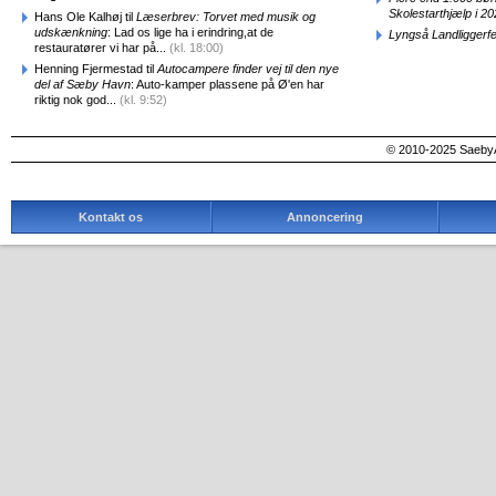
Skolestarthjælp i 2
Hans Ole Kalhøj til
Læserbrev: Torvet med musik og
udskænkning
: Lad os lige ha i erindring,at de
Lyngså Landliggerf
restauratører vi har på...
(kl. 18:00)
Henning Fjermestad til
Autocampere finder vej til den nye
del af Sæby Havn
: Auto-kamper plassene på Ø'en har
riktig nok god...
(kl. 9:52)
© 2010-2025 SaebyA
Kontakt os
Annoncering