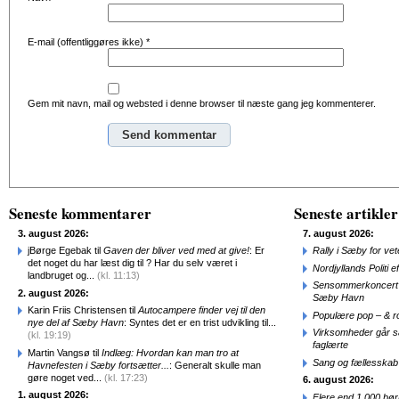
E-mail (offentliggøres ikke)
*
Gem mit navn, mail og websted i denne browser til næste gang jeg kommenterer.
Alternative:
Seneste kommentarer
Seneste artikler
3. august 2026:
7. august 2026:
jBørge Egebak til
Gaven der bliver ved med at give!
: Er
Rally i Sæby for vet
det noget du har læst dig til ? Har du selv været i
Nordjyllands Politi 
landbruget og...
(kl. 11:13)
Sensommerkoncert o
2. august 2026:
Sæby Havn
Karin Friis Christensen til
Autocampere finder vej til den
Populære pop – & 
nye del af Sæby Havn
: Syntes det er en trist udvikling til...
Virksomheder går 
(kl. 19:19)
faglærte
Martin Vangsø til
Indlæg: Hvordan kan man tro at
Sang og fællesskab
Havnefesten i Sæby fortsætter...
: Generalt skulle man
gøre noget ved...
(kl. 17:23)
6. august 2026:
1. august 2026:
Flere end 1.000 bø