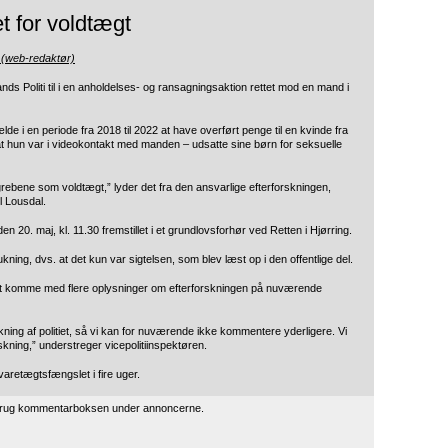
 for voldtægt
 (web-redaktør)
ands Politi til i en anholdelses- og ransagningsaktion rettet mod en mand i
fælde i en periode fra 2018 til 2022 at have overført penge til en kvinde fra
at hun var i videokontakt med manden – udsatte sine børn for seksuelle
rebene som voldtægt,” lyder det fra den ansvarlige efterforskningen,
l Lousdal.
n 20. maj, kl. 11.30 fremstillet i et grundlovsforhør ved Retten i Hjørring.
g, dvs. at det kun var sigtelsen, som blev læst op i den offentlige del.
or at komme med flere oplysninger om efterforskningen på nuværende
ning af politiet, så vi kan for nuværende ikke kommentere yderligere. Vi
skning,” understreger vicepolitiinspektøren.
aretægtsfængslet i fire uger.
 brug kommentarboksen under annoncerne.