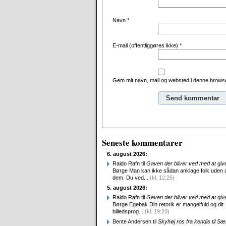
Navn
*
E-mail (offentliggøres ikke)
*
Gem mit navn, mail og websted i denne browse
Alternative:
Seneste kommentarer
6. august 2026:
Raido Rafn til
Gaven der bliver ved med at giv
Børge Man kan ikke sådan anklage folk uden 
dem. Du ved...
(kl. 12:25)
5. august 2026:
Raido Rafn til
Gaven der bliver ved med at giv
Børge Egebak Din retorik er mangelfuld og dit
billedsprog...
(kl. 19:28)
Bente Andersen til
Skyhøj ros fra kendis til S