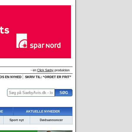
- en
Click Sæby
produktion
 OS EN NYHED
SKRIV TIL: “ORDET ER FRIT”
DE
AKTUELLE NYHEDER
Sport nyt
Dødsannoncer