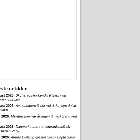
ste artikler
ust 2026:
Skyhøj ros fra kendis til Sæby og
ernes service
ust 2026:
Autocampere finder vej til den nye del af
Havn
i 2026:
Mejetærsker var årsagen til markbrand ved
ust 2026:
Danmarks største veteranlastbilrally
EKRA i Sæby
i 2026:
Amalie Dollerup gæster Sæby Baptistkirke