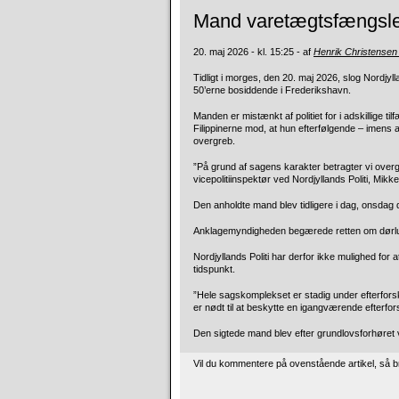
Mand varetægtsfængslet
20. maj 2026 - kl. 15:25 - af
Henrik Christensen
Tidligt i morges, den 20. maj 2026, slog Nordjyll
50’erne bosiddende i Frederikshavn.
Manden er mistænkt af politiet for i adskillige til
Filippinerne mod, at hun efterfølgende – imens 
overgreb.
”På grund af sagens karakter betragter vi overg
vicepolitiinspektør ved Nordjyllands Politi, Mikke
Den anholdte mand blev tidligere i dag, onsdag de
Anklagemyndigheden begærede retten om dørluknin
Nordjyllands Politi har derfor ikke mulighed f
tidspunkt.
”Hele sagskomplekset er stadig under efterforsk
er nødt til at beskytte en igangværende efterfor
Den sigtede mand blev efter grundlovsforhøret v
Vil du kommentere på ovenstående artikel, så