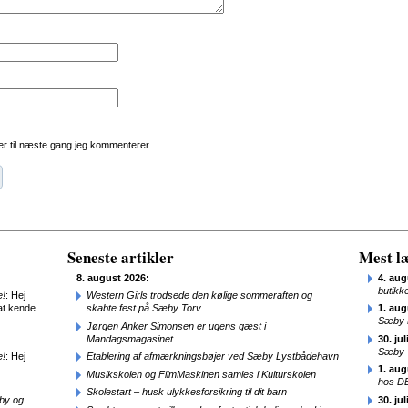
r til næste gang jeg kommenterer.
Seneste artikler
Mest læ
8. august 2026:
4. aug
butikk
e!
: Hej
Western Girls trodsede den kølige sommeraften og
at kende
skabte fest på Sæby Torv
1. aug
Sæby 
Jørgen Anker Simonsen er ugens gæst i
Mandagsmagasinet
30. jul
Sæby
e!
: Hej
Etablering af afmærkningsbøjer ved Sæby Lystbådehavn
1. aug
Musikskolen og FilmMaskinen samles i Kulturskolen
hos D
Skolestart – husk ulykkesforsikring til dit barn
æby og
30. jul