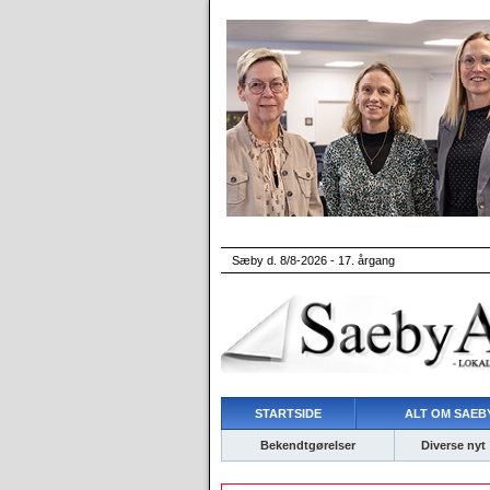
Sæby d. 8/8-2026 - 17. årgang
STARTSIDE
ALT OM SAEBY
Bekendtgørelser
Diverse nyt