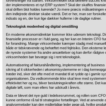
forventninger fra starten. Virksomheden skal definere succes krite
der implementeres et nyt ERP system? Skal der skaffes finansieri
skal driften blot holdes kørende? Jo mere præcis målsætningen e
den indlejrede direktør skabe værdi. Det er her, man ser forskell
indsats og en, der kun lige dækker hullerne i de daglige rutiner.
Teknologisk modenhed og digital omstilling
En moderne økonomidirektør kommer ikke udenom teknologi. Digi
finansielle processer er i fuld gang, og her kan en Interim CFO f
for forandring. Mange virksomheder kæmper stadig med manuell
både er tidskrævende og behæftet med fejlrisiko. Den eksterne le
de nyeste systemer fra andre ansættelser og kan derfor rådgive 
virksomheden bør bevæge sig i rent teknologisk.
Automatisering af fakturahåndtering, implementering af business 
sikring af it sikkerheden i økonomisystemerne er i dag kerneopgav
træder ind, sker det ofte med et mandat til at rydde op i gamle sy
organisationen. Da vedkommende ikke skal leve med systemerne 
effektivitet her og nu, bliver beslutningskraften ofte større. Det 
digitale løft, som man ellers har udskudt i årevis.
Data er blevet det nye guld i ledelsesrummet, og rollen som CFO 
kunne omforme rå tal til strategiske fortællinger. Ved at anvende
analysemetoder kan den midlertidige leder pege på, hvilke produk