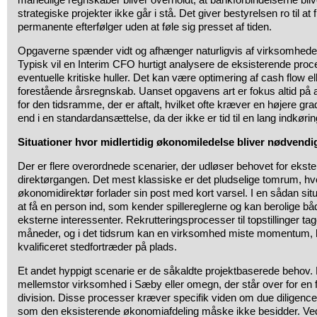
strategiske projekter ikke går i stå. Det giver bestyrelsen ro til at f
permanente efterfølger uden at føle sig presset af tiden.
Opgaverne spænder vidt og afhænger naturligvis af virksomheden
Typisk vil en Interim CFO hurtigt analysere de eksisterende proces
eventuelle kritiske huller. Det kan være optimering af cash flow elle
forestående årsregnskab. Uanset opgavens art er fokus altid på a
for den tidsramme, der er aftalt, hvilket ofte kræver en højere gr
end i en standardansættelse, da der ikke er tid til en lang indkøri
Situationer hvor midlertidig økonomiledelse bliver nødvendi
Der er flere overordnede scenarier, der udløser behovet for ekst
direktørgangen. Det mest klassiske er det pludselige tomrum, hv
økonomidirektør forlader sin post med kort varsel. I en sådan situ
at få en person ind, som kender spillereglerne og kan berolige 
eksterne interessenter. Rekrutteringsprocesser til topstillinger tage
måneder, og i det tidsrum kan en virksomhed miste momentum, h
kvalificeret stedfortræder på plads.
Et andet hyppigt scenarie er de såkaldte projektbaserede behov.
mellemstor virksomhed i Sæby eller omegn, der står over for en fu
division. Disse processer kræver specifik viden om due diligenc
som den eksisterende økonomiafdeling måske ikke besidder. Ved a