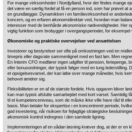
For mange virksomheder i Nordjylland, hvor der findes mange ej
det være en særlig fordel at få en person ind, som har prøvet a
en grundlægger. Dynamikken i en familievirksomhed er anderlede
koncern, og en erfaren økonomidirektør ved, hvordan man balanc
interesser med de benhårde økonomiske nødvendigheder. Her spil
vigtig funktion som brobygger i overgangsperioder, for eksempel 
Økonomiske og praktiske overvejelser ved ansættelsen
Investorer og bestyrelser ser ofte på omkostningen ved en midler
timepris eller dagsrate sammenlignet med en fast løn. Men regn
En Interim CFO medfører ingen udgifter til pension, feriepenge, bil
eller bonusordninger, der typisk følger med en tung lederstilling. D
et opsigelsesvarsel, der kan løbe over mange måneder, hvis kemi
behovet ændrer sig.
Fleksibiliteten er en af de største fordele. Hvis opgaven bliver løs
kan man typisk afslutte samarbejdet med kort varsel. Samtidig 
til et kompetenceniveau, som de måske ikke ville have råd til ell
basis. Man betaler for ekspertise i en koncentreret periode, hvilke
god investering, når risikoen for fejlagtige strategiske beslutning
økonomisk kontrol indregnes i den samlede ligning.
Implementeringen af en sådan løsning kræver dog, at der er en k