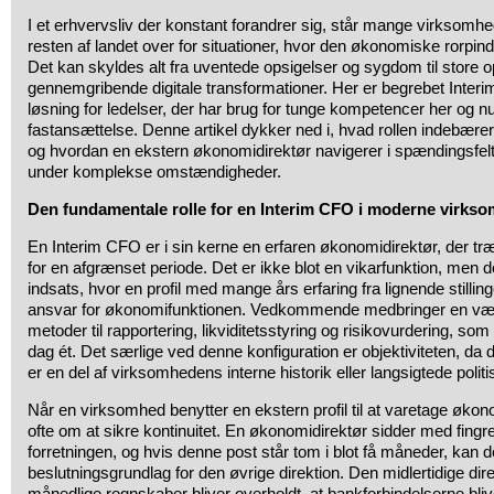
I et erhvervsliv der konstant forandrer sig, står mange virksomhe
resten af landet over for situationer, hvor den økonomiske rorpind 
Det kan skyldes alt fra uventede opsigelser og sygdom til store o
gennemgribende digitale transformationer. Her er begrebet Interi
løsning for ledelser, der har brug for tunge kompetencer her og nu 
fastansættelse. Denne artikel dykker ned i, hvad rollen indebærer
og hvordan en ekstern økonomidirektør navigerer i spændingsfelte
under komplekse omstændigheder.
Den fundamentale rolle for en Interim CFO i moderne virkso
En Interim CFO er i sin kerne en erfaren økonomidirektør, der træ
for en afgrænset periode. Det er ikke blot en vikarfunktion, men 
indsats, hvor en profil med mange års erfaring fra lignende stillin
ansvar for økonomifunktionen. Vedkommende medbringer en vær
metoder til rapportering, likviditetsstyring og risikovurdering, s
dag ét. Det særlige ved denne konfiguration er objektiviteten, da d
er en del af virksomhedens interne historik eller langsigtede polit
Når en virksomhed benytter en ekstern profil til at varetage økon
ofte om at sikre kontinuitet. En økonomidirektør sidder med fingre
forretningen, og hvis denne post står tom i blot få måneder, kan de
beslutningsgrundlag for den øvrige direktion. Den midlertidige dire
månedlige regnskaber bliver overholdt, at bankforbindelserne blive