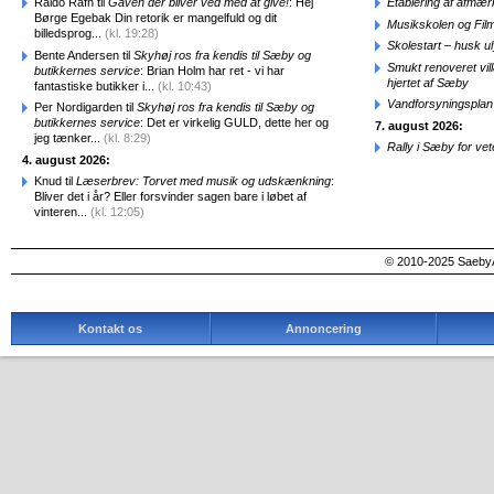
Raido Rafn til
Gaven der bliver ved med at give!
: Hej
Etablering af afmæ
Børge Egebak Din retorik er mangelfuld og dit
Musikskolen og Fil
billedsprog...
(kl. 19:28)
Skolestart – husk uly
Bente Andersen til
Skyhøj ros fra kendis til Sæby og
Smukt renoveret vill
butikkernes service
: Brian Holm har ret - vi har
hjertet af Sæby
fantastiske butikker i...
(kl. 10:43)
Vandforsyningsplan 
Per Nordigarden til
Skyhøj ros fra kendis til Sæby og
butikkernes service
: Det er virkelig GULD, dette her og
7. august 2026:
jeg tænker...
(kl. 8:29)
Rally i Sæby for vet
4. august 2026:
Knud til
Læserbrev: Torvet med musik og udskænkning
:
Bliver det i år? Eller forsvinder sagen bare i løbet af
vinteren...
(kl. 12:05)
© 2010-2025 SaebyA
Kontakt os
Annoncering