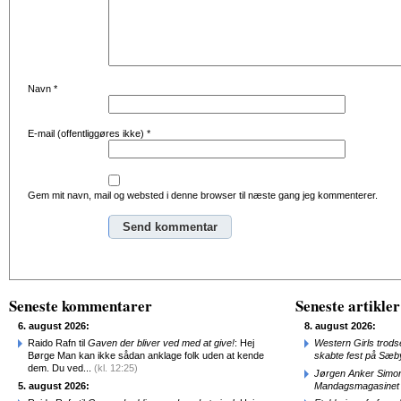
Navn
*
E-mail (offentliggøres ikke)
*
Gem mit navn, mail og websted i denne browser til næste gang jeg kommenterer.
Alternative:
Seneste kommentarer
Seneste artikler
6. august 2026:
8. august 2026:
Raido Rafn til
Gaven der bliver ved med at give!
: Hej
Western Girls trod
Børge Man kan ikke sådan anklage folk uden at kende
skabte fest på Sæb
dem. Du ved...
(kl. 12:25)
Jørgen Anker Simon
5. august 2026:
Mandagsmagasinet