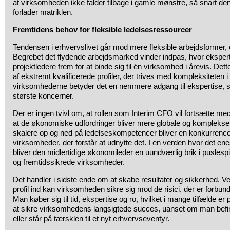
at virksomheden ikke falder tilbage i gamle mønstre, så snart de
forlader matriklen.
Fremtidens behov for fleksible ledelsesressourcer
Tendensen i erhvervslivet går mod mere fleksible arbejdsformer, 
Begrebet det flydende arbejdsmarked vinder indpas, hvor eksper
projektledere frem for at binde sig til én virksomhed i årevis. Det
af ekstremt kvalificerede profiler, der trives med kompleksiteten i i
virksomhederne betyder det en nemmere adgang til ekspertise, s
største koncerner.
Der er ingen tvivl om, at rollen som Interim CFO vil fortsætte med 
at de økonomiske udfordringer bliver mere globale og komplekse. 
skalere op og ned på ledelseskompetencer bliver en konkurrencef
virksomheder, der forstår at udnytte det. I en verden hvor det enes
bliver den midlertidige økonomileder en uundværlig brik i puslesp
og fremtidssikrede virksomheder.
Det handler i sidste ende om at skabe resultater og sikkerhed. Ve
profil ind kan virksomheden sikre sig mod de risici, der er forb
Man køber sig til tid, ekspertise og ro, hvilket i mange tilfælde er p
at sikre virksomhedens langsigtede succes, uanset om man befind
eller står på tærsklen til et nyt erhvervseventyr.