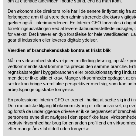
om at efterlade afdelingen i bedre stand, end da man kom.
Den økonomiske direktørs rolle har i de senere år flyttet sig fra
forlængede arm til at være den administrerende direktørs vigtigst
gælder også i interimverdenen. En Interim CFO forventes i dag at
forretningsudviklingen ved at levere dataunderstøttede indsigter,
for vækst. Det kræver en dyb forståelse for hele værdikæden, u
gear til industrien eller leveres digitale ydelser.
Værdien af branchekendskab kontra et friskt blik
Når en virksomhed skal vælge en midlertidig løsning, opstår spø
vedkommende skal komme fra præcis den samme branche. Erfar
regnskabsregler i byggebranchen eller produktionsstyring i indust
men det er ikke altid et krav. Mange virksomheder opdager, at en p
sektor kan bringe værdifulde perspektiver med sig, som kan udfo
arbejdsgange og skabe fornyelse.
En professionel Interim CFO er trænet i hurtigt at sætte sig ind i 
Den metodiske tilgang til økonomistyring er ofte universel, og evn
og forstå de underliggende drivere er ikke begrænset af branchelinj
personens evne til at navigere i den specifikke fase, virksomhede
vækstvirksomhed har brug for en anden profil end en virksomhed
efter mange års stabil drift uden fornyelse.