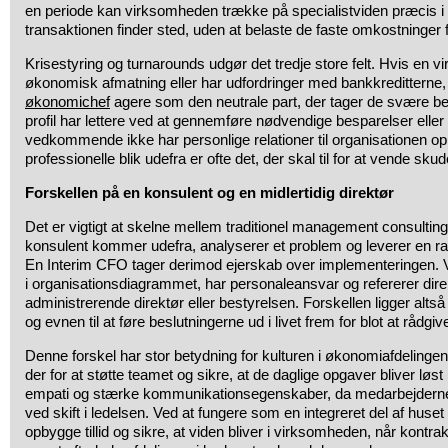
en periode kan virksomheden trække på specialistviden præcis i
transaktionen finder sted, uden at belaste de faste omkostninger 
Krisestyring og turnarounds udgør det tredje store felt. Hvis en 
økonomisk afmatning eller har udfordringer med bankkreditterne
økonomichef
agere som den neutrale part, der tager de svære be
profil har lettere ved at gennemføre nødvendige besparelser eller 
vedkommende ikke har personlige relationer til organisationen opb
professionelle blik udefra er ofte det, der skal til for at vende skud
Forskellen på en konsulent og en midlertidig direktør
Det er vigtigt at skelne mellem traditionel management consulting
konsulent kommer udefra, analyserer et problem og leverer en ra
En Interim CFO tager derimod ejerskab over implementeringen
i organisationsdiagrammet, har personaleansvar og refererer direk
administrerende direktør eller bestyrelsen. Forskellen ligger altså
og evnen til at føre beslutningerne ud i livet frem for blot at rådg
Denne forskel har stor betydning for kulturen i økonomiafdelingen.
der for at støtte teamet og sikre, at de daglige opgaver bliver løs
empati og stærke kommunikationsegenskaber, da medarbejderne o
ved skift i ledelsen. Ved at fungere som en integreret del af huse
opbygge tillid og sikre, at viden bliver i virksomheden, når kontra