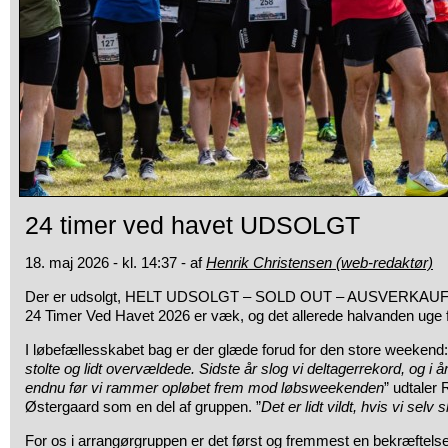
24 timer ved havet UDSOLGT
18. maj 2026 - kl. 14:37 - af
Henrik Christensen (web-redaktør)
Der er udsolgt, HELT UDSOLGT – SOLD OUT – AUSVERKAUFT: A
24 Timer Ved Havet 2026 er væk, og det allerede halvanden uge f
I løbefællesskabet bag er der glæde forud for den store weekend:
stolte og lidt overvældede. Sidste år slog vi deltagerrekord, og i å
endnu før vi rammer opløbet frem mod løbsweekenden
” udtaler
Østergaard som en del af gruppen. ”
Det er lidt vildt, hvis vi selv 
For os i arrangørgruppen er det først og fremmest en bekræftelse 