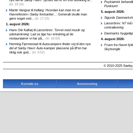
nye del af Sæby Havn
: Syntes det er en trist udvikling til...
Psykiatrisk behandl
(kl. 19:19)
Punktum!
Martin Vangsø til
Indlæg: Hvordan kan man tro at
5. august 2026:
Havnefesten i Sæby fortsætter...
: Generalt skulle man
Sigurds Danmarkshi
gøre noget ved...
(kl. 17:23)
Læserbrev: N7 må ik
1. august 2026:
centralisering
Hans Ole Kalhøj til
Læserbrev: Torvet med musik og
Danmarks hyggelig
udskænkning
: Lad os lige ha i erindring,at de
restauratører vi har på...
(kl. 18:00)
4. august 2026:
Henning Fjermestad til
Autocampere finder vej til den nye
Fruen fra Havet fyl
del af Sæby Havn
: Auto-kamper plassene på Ø'en har
Skytsengle
riktig nok god...
(kl. 9:52)
© 2010-2025 SaebyA
Kontakt os
Annoncering