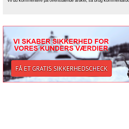
Vil du kommentere på ovenstående artikel, så brug kommentarb