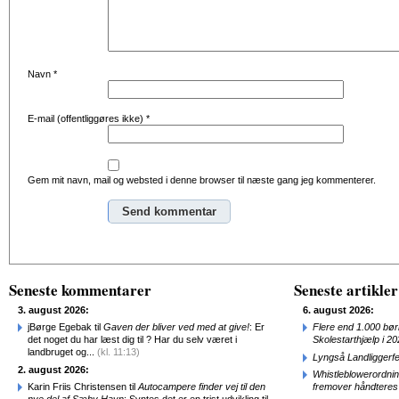
Navn
*
E-mail (offentliggøres ikke)
*
Gem mit navn, mail og websted i denne browser til næste gang jeg kommenterer.
Alternative:
Seneste kommentarer
Seneste artikler
3. august 2026:
6. august 2026:
jBørge Egebak til
Gaven der bliver ved med at give!
: Er
Flere end 1.000 bø
det noget du har læst dig til ? Har du selv været i
Skolestarthjælp i 2
landbruget og...
(kl. 11:13)
Lyngså Landliggerf
2. august 2026:
Whistleblowerordni
Karin Friis Christensen til
Autocampere finder vej til den
fremover håndteres