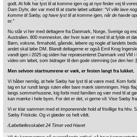
godt. At folk har lyst til at komme igen og at nye finder vej til 
Dam Dyhr, der var med til at starte løbet udtaler:
“Vi ville lave nog
komme til Sæby, og have lyst til at komme igen, når de havde opl
er.”
Nu står vi her med deltagere fra Danmark, Norge, Sverige og end
Australien. 800 mennesker, der hver især er med til at fylde et d
Børn, voksne, firmahold, gående, løbere og nogle af landets bedst
andet skal løbe DM. Blandt deltagerne er også Emil Krog Ingerslev
vandt igen i 2025 og siden har repræsenteret Danmark ved VM i F
video om løbet, som bidrager til den gode stemning (se den her:
Men selvom startnumrene er væk, er festen langt fra lukket.
Vi håber nemlig, at hele Sæby har lyst til at være med. Kom forbi
tag en tur rundt langs ruten eller bare mærk stemningen. Hejs fl
langs sommerhusene, kig forbi med familien og vær med til at gø
kan mærke i hele byen. For det er det, vi gerne vil: Vise Sæby fra
Vi er klar sammen med et imponerende hold af frivillige fra hhv. 
Sæby Friskole. Og vi glæder os helt vildt.
/Løbefællesskabet 24 Timer ved Havet