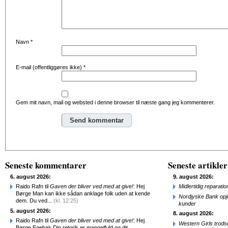
Navn
*
E-mail (offentliggøres ikke)
*
Gem mit navn, mail og websted i denne browser til næste gang jeg kommenterer.
Alternative:
Seneste kommentarer
Seneste artikler
6. august 2026:
9. august 2026:
Raido Rafn til
Gaven der bliver ved med at give!
: Hej
Midlertidig repara
Børge Man kan ikke sådan anklage folk uden at kende
Nordjyske Bank opjus
dem. Du ved...
(kl. 12:25)
kunder
5. august 2026:
8. august 2026:
Raido Rafn til
Gaven der bliver ved med at give!
: Hej
Western Girls trod
Børge Egebak Din retorik er mangelfuld og dit