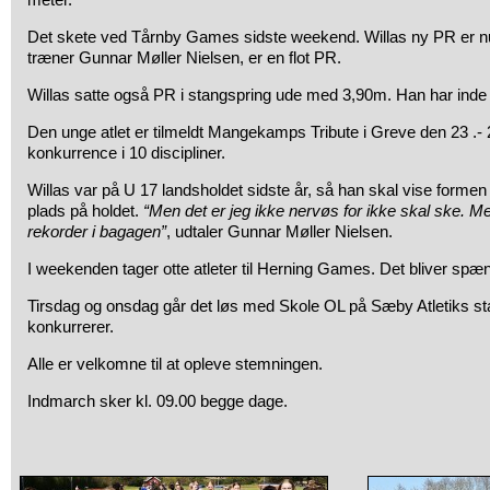
Det skete ved Tårnby Games sidste weekend. Willas ny PR er nu 
træner
Gunnar Møller Nielsen,
er en flot PR.
Willas satte også PR i stangspring ude med 3,90m. Han har inde s
Den unge atlet er tilmeldt Mangekamps Tribute i Greve den 23 .- 
konkurrence i 10 discipliner.
Willas var på U 17 landsholdet sidste år, så han skal vise formen
plads på holdet.
“Men det er jeg ikke nervøs for ikke skal ske. M
rekorder i bagagen”
, udtaler
Gunnar Møller Nielsen.
I weekenden tager otte atleter til Herning Games. Det bliver spæ
Tirsdag og onsdag går det løs med Skole OL på Sæby Atletiks sta
konkurrerer.
Alle er velkomne til at opleve stemningen.
Indmarch sker kl. 09.00 begge dage.