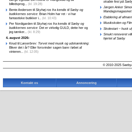
skabte fest på Sæb
billedsprog...
(kl. 19:28)
Jørgen Anker Simon
Bente Andersen til
Skyhøj ros fra kendis til Sæby og
Mandagsmagasinet
butikkernes service
: Brian Holm har ret - vi har
Etablering af afmæ
fantastiske butikker i...
(kl. 10:43)
Musikskolen og Fil
Per Nordigarden til
Skyhøj ros fra kendis til Sæby og
butikkernes service
: Det er virkelig GULD, dette her og
Skolestart – husk uly
jeg tænker...
(kl. 8:29)
Smukt renoveret vill
4. august 2026:
hjertet af Sæby
Knud til
Læserbrev: Torvet med musik og udskænkning
:
Bliver det i år? Eller forsvinder sagen bare i løbet af
vinteren...
(kl. 12:05)
© 2010-2025 SaebyA
Kontakt os
Annoncering