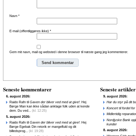
Navn
*
E-mail (offentliggøres ikke)
*
Gem mit navn, mail og websted i denne browser til næste gang jeg kommenterer.
Alternative:
Seneste kommentarer
Seneste artikler
6. august 2026:
9. august 2026:
Raido Rafn til
Gaven der bliver ved med at give!
: Hej
Har du styr på dit b
Børge Man kan ikke sådan anklage folk uden at kende
Koncert til fordel f
dem. Du ved...
(kl. 12:25)
Midlertidig repara
5. august 2026:
Nordjyske Bank opjus
Raido Rafn til
Gaven der bliver ved med at give!
: Hej
kunder
Børge Egebak Din retorik er mangelfuld og dit
8. august 2026:
billedsprog...
(kl. 19:28)
Western Girls trod