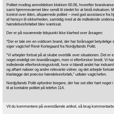
Politiet modtog anmeldelsen klokken 00.06, hvorefter brandvæsenet
samt hjemmeværnet blev sendt til stedet for at bistå indsatsen.
kontrol over ilden, afspærrede politiet – med god assistance fr
af hensyn til sikkerheden, samtidig med at de indledende undersø
hændelsesforløbet blev iværksat.
Der er på nuværende tidspunkt ikke klarhed over årsagen:
“Der er tale om en voldsom brand, der har forårsaget betydelig
siger vagtchef René Kortegaard fra Nordjyllands Politi.
“Vi arbejder fortsat på at skabe overblik over situationen. Det er en
noget endeligt om brandårsagen, men vi efterforsker bredt. Vi ha
indledende efterforskningsskridt, hvor vi blandt andet har indsam
og afhørt naboer og andre relevante vidner, og det arbejde fortsæ
klarlægge det præcise hændelsesforløb,” udtaler vagtchefen.
Nordjyllands Politi opfordrer borgere, der har set eller hørt noget
til at kontakte politiet på telefon 114.
Vil du kommentere på ovenstående artikel, så brug kommentarb