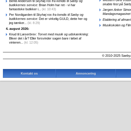
Bente Andersen til
Skyhøj ros fra kendis til Sæby og
skabte fest på Sæb
butikkernes service
: Brian Holm har ret - vi har
fantastiske butikker i...
(kl. 10:43)
Jørgen Anker Simon
Mandagsmagasinet
Per Nordigarden til
Skyhøj ros fra kendis til Sæby og
butikkernes service
: Det er virkelig GULD, dette her og
Etablering af afmæ
jeg tænker...
(kl. 8:29)
Musikskolen og Fil
4. august 2026:
Knud til
Læserbrev: Torvet med musik og udskænkning
:
Bliver det i år? Eller forsvinder sagen bare i løbet af
vinteren...
(kl. 12:05)
© 2010-2025 SaebyA
Kontakt os
Annoncering