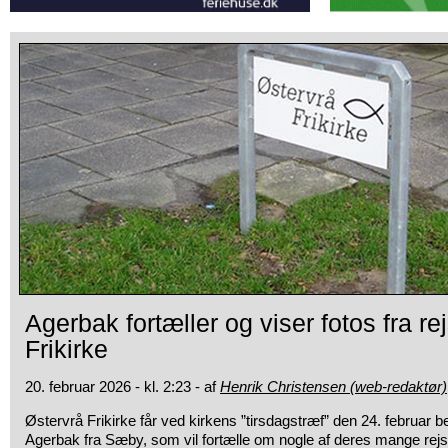
Agerbak fortæller og viser fotos fra re
Frikirke
20. februar 2026 - kl. 2:23 - af
Henrik Christensen (web-redaktør)
Østervrå Frikirke får ved kirkens ”tirsdagstræf” den 24. februar 
Agerbak fra Sæby, som vil fortælle om nogle af deres mange rejser