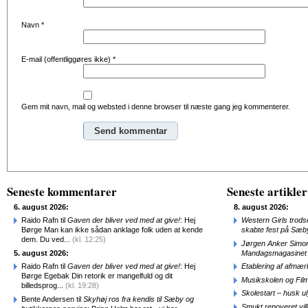
Navn
*
E-mail (offentliggøres ikke)
*
Gem mit navn, mail og websted i denne browser til næste gang jeg kommenterer.
Alternative:
Seneste kommentarer
Seneste artikler
6. august 2026:
8. august 2026:
Raido Rafn til
Gaven der bliver ved med at give!
: Hej
Western Girls trod
Børge Man kan ikke sådan anklage folk uden at kende
skabte fest på Sæb
dem. Du ved...
(kl. 12:25)
Jørgen Anker Simon
5. august 2026:
Mandagsmagasinet
Raido Rafn til
Gaven der bliver ved med at give!
: Hej
Etablering af afmæ
Børge Egebak Din retorik er mangelfuld og dit
Musikskolen og Fil
billedsprog...
(kl. 19:28)
Skolestart – husk uly
Bente Andersen til
Skyhøj ros fra kendis til Sæby og
Smukt renoveret vill