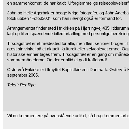
en sammenkomst, de har kaldt ”Uforglemmelige rejseoplevelser”
John og Helle Agerbak er begge ivrige fotografer, og John Agerba
fotoklubben ”Foto9300”, som han i øvrigt også er formand for.
Arrangementet finder sted i frikirken på Hjørringvej 435 i tidsrum
lagt op til en spændende billedfortælling med personlige beretning
Tirsdagstræf er et mødested for alle, men flest seniorer bruger ti
gæst sin vinkel på et aktuelt, kulturelt eller selvoplevet emne. O
historiske emner tages frem. Tirsdagstræf er en gang om måned
sommermånederne. Og der er altid et godt kaffebord!
Østervrå Frikirke er tilknyttet Baptistkirken i Danmark. Østervrå Fr
september 2005.
Tekst: Per Rye
Vil du kommentere på ovenstående artikel, så brug kommentarb