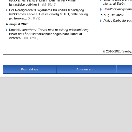
butikkernes service
: Brian Holm har ret - vi har
hjertet af Sæby
fantastiske butikker i...
(kl. 10:43)
Vandforsyningsplan 
Per Nordigarden til
Skyhøj ros fra kendis til Sæby og
butikkernes service
: Det er virkelig GULD, dette her og
7. august 2026:
jeg tænker...
(kl. 8:29)
Rally i Sæby for vet
4. august 2026:
Knud til
Læserbrev: Torvet med musik og udskænkning
:
Bliver det i år? Eller forsvinder sagen bare i løbet af
vinteren...
(kl. 12:05)
© 2010-2025 SaebyA
Kontakt os
Annoncering