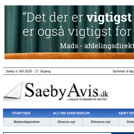
Sæby d. 8/8-2026 - 17. årgang
Nyheder til dig
STARTSIDE
ALT OM SAEBYAVIS.DK
SÆBY ER
Bekendtgørelser
Diverse nyt
Erhvervs nyt
Ordet