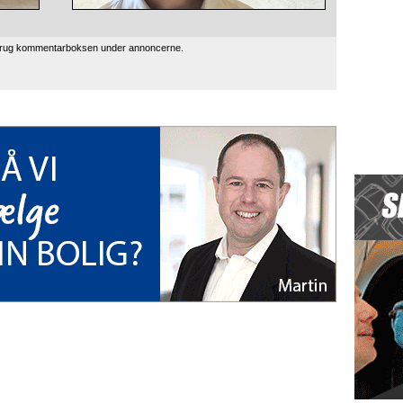
 brug kommentarboksen under annoncerne.