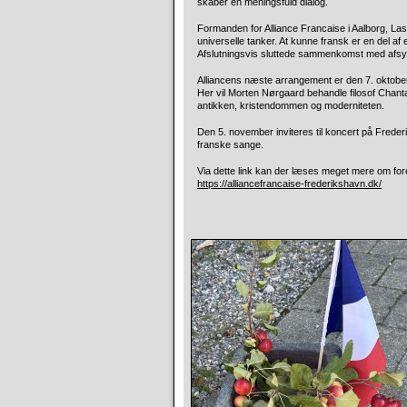
skaber en meningsfuld dialog.
Formanden for Alliance Francaise i Aalborg, Las
universelle tanker. At kunne fransk er en del af
Afslutningsvis sluttede sammenkomst med afsyn
Alliancens næste arrangement er den 7. oktobe
Her vil Morten Nørgaard behandle filosof Chant
antikken, kristendommen og moderniteten.
Den 5. november inviteres til koncert på Fred
franske sange.
Via dette link kan der læses meget mere om fo
https://alliancefrancaise-frederikshavn.dk/