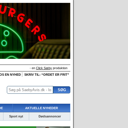
- en
Click Sæby
produktion
 OS EN NYHED
SKRIV TIL: “ORDET ER FRIT”
DE
AKTUELLE NYHEDER
Sport nyt
Dødsannoncer