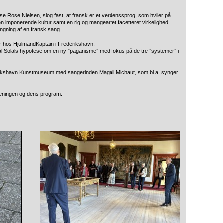
se Rose Nielsen, slog fast, at fransk er et verdenssprog, som hviler på
 en imponerende kultur samt en rig og mangeartet facetteret virkelighed.
gning af en fransk sang.
r hos HjulmandKaptain i Frederikshavn.
al Solals hypotese om en ny ”paganisme” med fokus på de tre ”systemer” i
erikshavn Kunstmuseum med sangerinden Magali Michaut, som bl.a. synger
reningen og dens program: