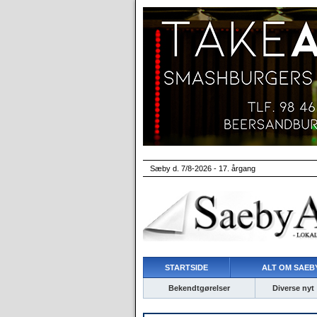
Sæby d. 7/8-2026 - 17. årgang
STARTSIDE
ALT OM SAEBY
Bekendtgørelser
Diverse nyt