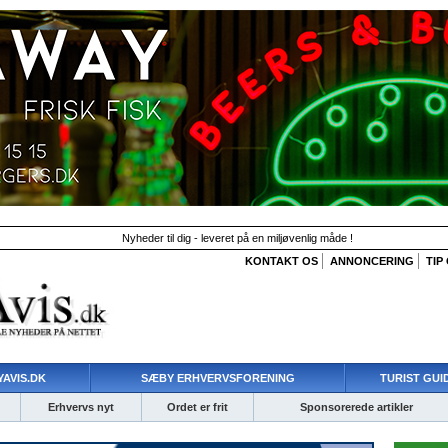
Nyheder til dig - leveret på en miljøvenlig måde !
KONTAKT OS
ANNONCERING
TIP
AVIS.DK
SÆBY ERHVERVSFORENING
TURIST GUI
Erhvervs nyt
Ordet er frit
Sponsorerede artikler