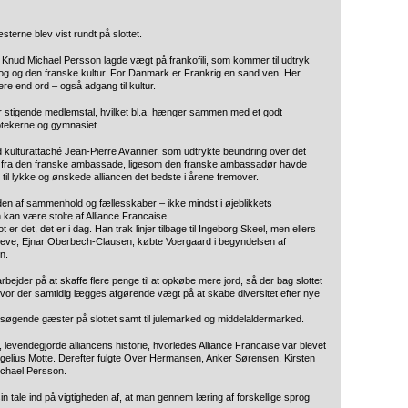
terne blev vist rundt på slottet.
. Knud Michael Persson lagde vægt på frankofili, som kommer til udtryk
rog og den franske kultur. For Danmark er Frankrig en sand ven. Her
re end ord – også adgang til kultur.
ver stigende medlemstal, hvilket bl.a. hænger sammen med et godt
tekerne og gymnasiet.
ulturattaché Jean-Pierre Avannier, som udtrykte beundring over det
n fra den franske ambassade, ligesom den franske ambassadør havde
t til lykke og ønskede alliancen det bedste i årene fremover.
n af sammenhold og fællesskaber – ikke mindst i øjeblikkets
 kan være stolte af Alliance Francaise.
er det, det er i dag. Han trak linjer tilbage til Ingeborg Skeel, men ellers
greve, Ejnar Oberbech-Clausen, købte Voergaard i begyndelsen af
n.
rbejder på at skaffe flere penge til at opkøbe mere jord, så der bag slottet
hvor der samtidig lægges afgørende vægt på at skabe diversitet efter nye
søgende gæster på slottet samt til julemarked og middelaldermarked.
, levendegjorde alliancens historie, hvorledes Alliance Francaise var blevet
ogelius Motte. Derefter fulgte Over Hermansen, Anker Sørensen, Kirsten
ichael Persson.
n tale ind på vigtigheden af, at man gennem læring af forskellige sprog