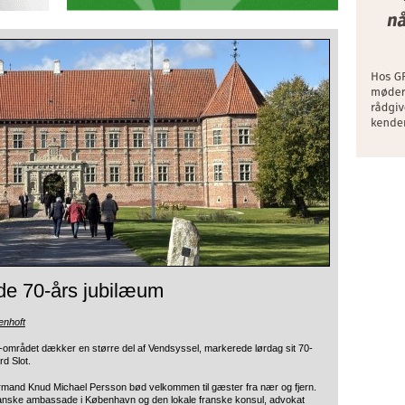
ede 70-års jubilæum
enhoft
-området dækker en større del af Vendsyssel, markerede lørdag sit 70-
d Slot.
ormand Knud Michael Persson bød velkommen til gæster fra nær og fjern.
franske ambassade i København og den lokale franske konsul, advokat