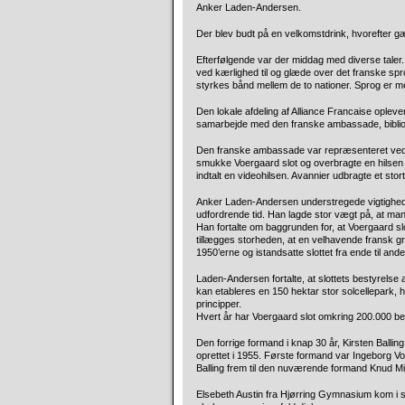
Anker Laden-Andersen.
Der blev budt på en velkomstdrink, hvorefter gæs
Efterfølgende var der middag med diverse taler
ved kærlighed til og glæde over det franske sp
styrkes bånd mellem de to nationer. Sprog er me
Den lokale afdeling af Alliance Francaise ople
samarbejde med den franske ambassade, biblio
Den franske ambassade var repræsenteret ved k
smukke Voergaard slot og overbragte en hilse
indtalt en videohilsen. Avannier udbragte et stor
Anker Laden-Andersen understregede vigtighede
udfordrende tid. Han lagde stor vægt på, at man
Han fortalte om baggrunden for, at Voergaard slot 
tillægges storheden, at en velhavende fransk 
1950’erne og istandsatte slottet fra ende til ande
Laden-Andersen fortalte, at slottets bestyrelse a
kan etableres en 150 hektar stor solcellepark, 
principper.
Hvert år har Voergaard slot omkring 200.000 be
Den forrige formand i knap 30 år, Kirsten Balling
oprettet i 1955. Første formand var Ingeborg V
Balling frem til den nuværende formand Knud M
Elsebeth Austin fra Hjørring Gymnasium kom i si