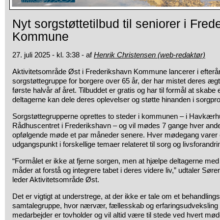
Nyt sorgstøttetilbud til seniorer i Fre
Kommune
27. juli 2025 - kl. 3:38 - af
Henrik Christensen (web-redaktør)
Aktivitetsområde Øst i Frederikshavn Kommune lancerer i efterå
sorgstøttegruppe for borgere over 65 år, der har mistet deres ægte
første halvår af året. Tilbuddet er gratis og har til formål at skabe
deltagerne kan dele deres oplevelser og støtte hinanden i sorgp
Sorgstøttegrupperne oprettes to steder i kommunen – i Havkærh
Rådhuscentret i Frederikshavn – og vil mødes 7 gange hver and
opfølgende møde et par måneder senere. Hver mødegang varer ca
udgangspunkt i forskellige temaer relateret til sorg og livsforandri
“Formålet er ikke at fjerne sorgen, men at hjælpe deltagerne med
måder at forstå og integrere tabet i deres videre liv,” udtaler S
leder Aktivitetsområde Øst.
Det er vigtigt at understrege, at der ikke er tale om et behandling
samtalegruppe, hvor nærvær, fællesskab og erfaringsudveksling e
medarbejder er tovholder og vil altid være til stede ved hvert mø