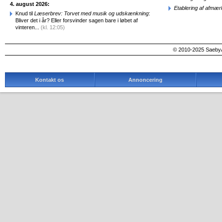
4. august 2026:
Etablering af afmæ
Knud til
Læserbrev: Torvet med musik og udskænkning
:
Bliver det i år? Eller forsvinder sagen bare i løbet af
vinteren...
(kl. 12:05)
© 2010-2025 SaebyA
Kontakt os
Annoncering