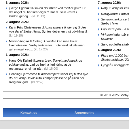
3. august 2026:
7. august 2026:
jBørge Egebak til
Gaven der bliver ved med at give!
: Er
Rally i Sæby for vet
det noget du har læst dig til ? Har du selv været i
Nordjyllands Politi 
landbruget og...
(kl. 11:13)
Sensommerkoncert o
2. august 2026:
Sæby Havn
Karin Friis Christensen til
Autocampere finder vej til den
Populære pop – & 
nye del af Sæby Havn
: Syntes det er en trist udvikling til...
Virksomheder går 
(kl. 19:19)
faglærte
Martin Vangsø til
Indlæg: Hvordan kan man tro at
Sang og fællesskab
Havnefesten i Sæby fortsætter...
: Generalt skulle man
gøre noget ved...
(kl. 17:23)
6. august 2026:
1. august 2026:
Flere end 1.000 bø
Skolestarthjælp i 2
Hans Ole Kalhøj til
Læserbrev: Torvet med musik og
udskænkning
: Lad os lige ha i erindring,at de
Lyngså Landliggerf
restauratører vi har på...
(kl. 18:00)
Henning Fjermestad til
Autocampere finder vej til den nye
del af Sæby Havn
: Auto-kamper plassene på Ø'en har
riktig nok god...
(kl. 9:52)
© 2010-2025 SaebyA
Kontakt os
Annoncering