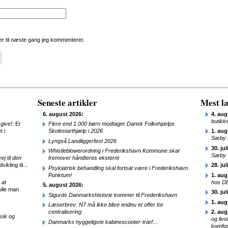
r til næste gang jeg kommenterer.
Seneste artikler
Mest læ
6. august 2026:
4. aug
butikk
give!
: Er
Flere end 1.000 børn modtager Dansk Folkehjælps
t i
Skolestarthjælp i 2026
1. aug
Sæby 
Lyngså Landliggerfest 2026
30. jul
Whistleblowerordning i Frederikshavn Kommune skal
Sæby
j til den
fremover håndteres eksternt
ikling til...
28. jul
Psykiatrisk behandling skal fortsat være i Frederikshavn.
Punktum!
1. aug
 at
hos D
5. august 2026:
ulle man
30. jul
Sigurds Danmarkshistorie kommer til Frederikshavn
1. aug
Læserbrev: N7 må ikke blive endnu et offer for
centralisering
2. aug
sik og
og liv
Danmarks hyggeligste kabinescooter-træf…
komfor