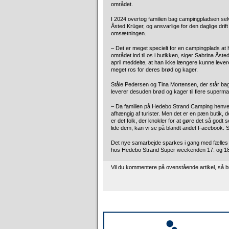
området.
I 2024 overtog familien bag campingpladsen se
Åsted Krüger, og ansvarlige for den daglige drift
omsætningen.
– Det er meget specielt for en campingplads at 
området ind til os i butikken, siger Sabrina Ås
april meddelte, at han ikke længere kunne levere 
meget ros for deres brød og kager.
Ståle Pedersen og Tina Mortensen, der står ba
leverer desuden brød og kager til flere supermar
– Da familien på Hedebo Strand Camping henvendte
afhængig af turister. Men det er en pæn butik, 
er det folk, der knokler for at gøre det så god
lide dem, kan vi se på blandt andet Facebook. Så 
Det nye samarbejde sparkes i gang med fælles
hos Hedebo Strand Super weekenden 17. og 18
Vil du kommentere på ovenstående artikel, så