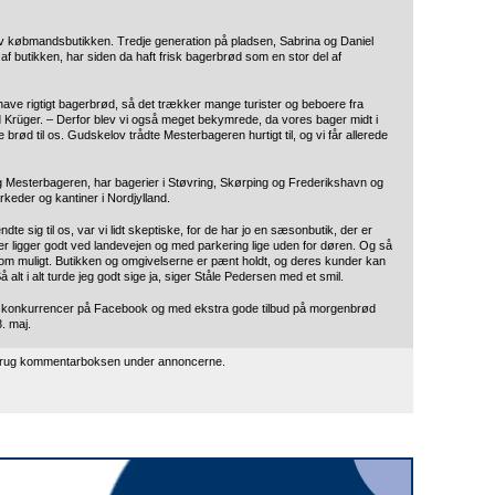
lv købmandsbutikken. Tredje generation på pladsen, Sabrina og Daniel
 af butikken, har siden da haft frisk bagerbrød som en stor del af
have rigtigt bagerbrød, så det trækker mange turister og beboere fra
ted Krüger. – Derfor blev vi også meget bekymrede, da vores bager midt i
brød til os. Gudskelov trådte Mesterbageren hurtigt til, og vi får allerede
g Mesterbageren, har bagerier i Støvring, Skørping og Frederikshavn og
keder og kantiner i Nordjylland.
 sig til os, var vi lidt skeptiske, for de har jo en sæsonbutik, der er
der ligger godt ved landevejen og med parkering lige uden for døren. Og så
t som muligt. Butikken og omgivelserne er pænt holdt, og deres kunder kan
alt i alt turde jeg godt sige ja, siger Ståle Pedersen med et smil.
 konkurrencer på Facebook og med ekstra gode tilbud på morgenbrød
. maj.
 brug kommentarboksen under annoncerne.