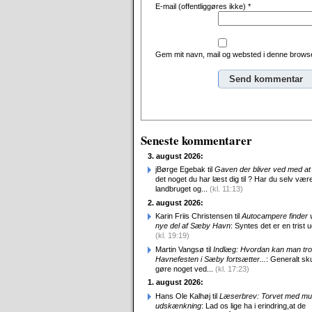
E-mail (offentliggøres ikke)
*
Gem mit navn, mail og websted i denne browse
Alternative:
Seneste kommentarer
3. august 2026:
jBørge Egebak til
Gaven der bliver ved med at 
det noget du har læst dig til ? Har du selv være
landbruget og...
(kl. 11:13)
2. august 2026:
Karin Friis Christensen til
Autocampere finder ve
nye del af Sæby Havn
: Syntes det er en trist udv
(kl. 19:19)
Martin Vangsø til
Indlæg: Hvordan kan man tro
Havnefesten i Sæby fortsætter...
: Generalt sk
gøre noget ved...
(kl. 17:23)
1. august 2026:
Hans Ole Kalhøj til
Læserbrev: Torvet med mu
udskænkning
: Lad os lige ha i erindring,at de