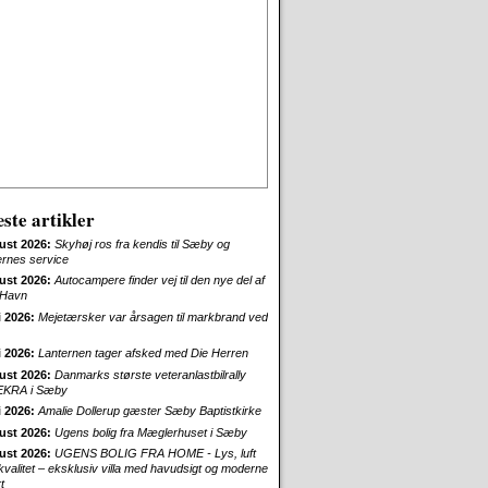
ste artikler
ust 2026:
Skyhøj ros fra kendis til Sæby og
ernes service
ust 2026:
Autocampere finder vej til den nye del af
Havn
i 2026:
Mejetærsker var årsagen til markbrand ved
i 2026:
Lanternen tager afsked med Die Herren
ust 2026:
Danmarks største veteranlastbilrally
EKRA i Sæby
i 2026:
Amalie Dollerup gæster Sæby Baptistkirke
ust 2026:
Ugens bolig fra Mæglerhuset i Sæby
ust 2026:
UGENS BOLIG FRA HOME - Lys, luft
skvalitet – eksklusiv villa med havudsigt og moderne
t