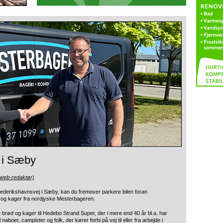
 i Sæby
(web-redaktør)
derikshavnsvej i Sæby, kan du fremover parkere bilen foran
og kager fra nordjyske Mesterbageren.
brød og kager til Hedebo Strand Super, der i mere end 40 år bl.a. har
il naboer, campister og folk, der kører forbi på vej til eller fra arbejde i