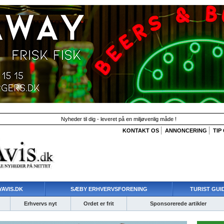
Nyheder til dig - leveret på en miljøvenlig måde !
KONTAKT OS
ANNONCERING
TIP
AVIS.DK
SÆBY ERHVERVSFORENING
TURIST GUI
Erhvervs nyt
Ordet er frit
Sponsorerede artikler