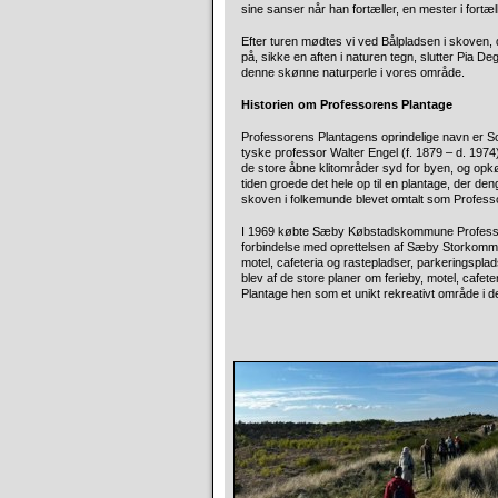
sine sanser når han fortæller, en mester i fortæl
Efter turen mødtes vi ved Bålpladsen i skoven, de
på, sikke en aften i naturen tegn, slutter Pia 
denne skønne naturperle i vores område.
Historien om Professorens Plantage
Professorens Plantagens oprindelige navn er Sol
tyske professor Walter Engel (f. 1879 – d. 1974
de store åbne klitområder syd for byen, og opkø
tiden groede det hele op til en plantage, der d
skoven i folkemunde blevet omtalt som Professo
I 1969 købte Sæby Købstadskommune Professoren
forbindelse med oprettelsen af Sæby Storkommun
motel, cafeteria og rastepladser, parkeringspla
blev af de store planer om ferieby, motel, cafet
Plantage hen som et unikt rekreativt område i 