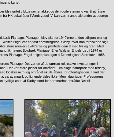
lingens kunst.
r blev grillet vildtpølser, snakket og den gode stemning var til at få øje
Degn fra HK Lokalrådet i Vendsyssel. Vi kan varmt anbefale andre at besøge
sbæk Plantage. Plantagen blev plantet 1940’erne af den tidligere ejer og
). Walter Engel var en fast sommergæst i Sæby, hvor han forelskede sig i
bte store arealer i 1940’erne og plantede dem til med fyr og gran. Med
engang fik navnet Solsbæk Plantage. Efter Walther Engels død i 1974 er
rens Plantage. Engel solgte plantagen til Dronninglund Storskov i 1958.
s Plantage. Det var en af de største rekreative investeringer i
e. Der var store planer for området – en slags naturpark med ferieby,
dser, kiosker m.m. og området skulle åbnes for offentligheden. Hvad der
eria, caravanpark og lignende vides ikke. Men i dag ligger Professorens
den sydlige ende af Sæby, nord for sommerhusområdet Nørklit.