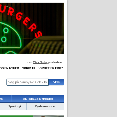
- en
Click Sæby
produktion
 OS EN NYHED
SKRIV TIL: “ORDET ER FRIT”
DE
AKTUELLE NYHEDER
Sport nyt
Dødsannoncer