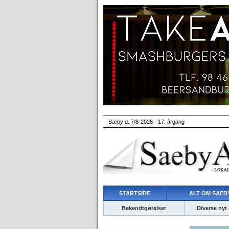
Sæby d. 7/8-2026 - 17. årgang
STARTSIDE
ALT OM SAEBY
Bekendtgørelser
Diverse nyt