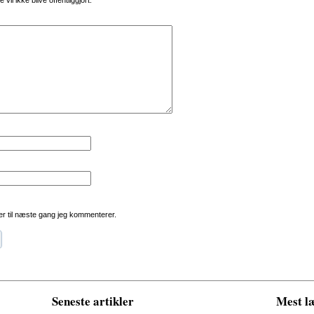
vil ikke blive offentliggjort.
r til næste gang jeg kommenterer.
Seneste artikler
Mest læ