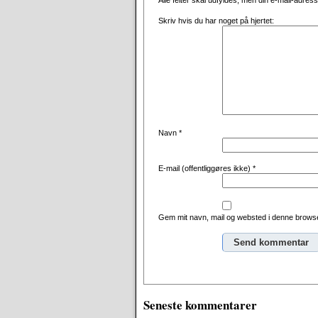
Alle felter skal udfyldes, men din e-mail-adresse 
Skriv hvis du har noget på hjertet:
Navn
*
E-mail (offentliggøres ikke)
*
Gem mit navn, mail og websted i denne browse
Alternative:
Seneste kommentarer