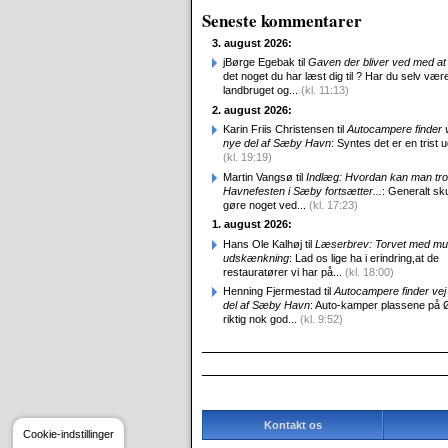
Seneste kommentarer
3. august 2026:
jBørge Egebak til
Gaven der bliver ved med at 
det noget du har læst dig til ? Har du selv være
landbruget og...
(kl. 11:13)
2. august 2026:
Karin Friis Christensen til
Autocampere finder ve
nye del af Sæby Havn
: Syntes det er en trist udv
(kl. 19:19)
Martin Vangsø til
Indlæg: Hvordan kan man tro
Havnefesten i Sæby fortsætter...
: Generalt sk
gøre noget ved...
(kl. 17:23)
1. august 2026:
Hans Ole Kalhøj til
Læserbrev: Torvet med mu
udskænkning
: Lad os lige ha i erindring,at de
restauratører vi har på...
(kl. 18:00)
Henning Fjermestad til
Autocampere finder vej 
del af Sæby Havn
: Auto-kamper plassene på 
riktig nok god...
(kl. 9:52)
Kontakt os
Cookie-indstillinger