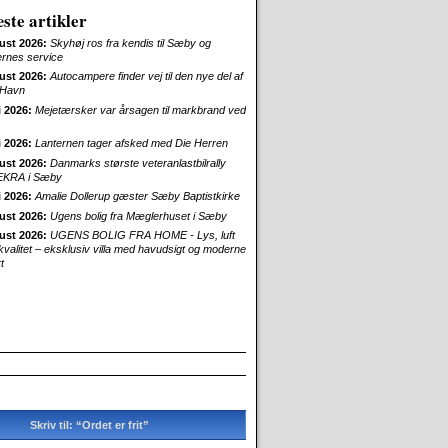
ste artikler
ust 2026:
Skyhøj ros fra kendis til Sæby og
ernes service
ust 2026:
Autocampere finder vej til den nye del af
Havn
i 2026:
Mejetærsker var årsagen til markbrand ved
i 2026:
Lanternen tager afsked med Die Herren
ust 2026:
Danmarks største veteranlastbilrally
EKRA i Sæby
i 2026:
Amalie Dollerup gæster Sæby Baptistkirke
ust 2026:
Ugens bolig fra Mæglerhuset i Sæby
ust 2026:
UGENS BOLIG FRA HOME - Lys, luft
skvalitet – eksklusiv villa med havudsigt og moderne
t
Skriv til: “Ordet er frit”