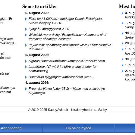
Seneste artikler
Mest læ
6. august 2026:
4. aug
butikk
give!
: Er
Flere end 1.000 børn modtager Dansk Folkehjælps
t i
Skolestarthjælp i 2026
1. aug
Sæby 
Lyngså Landliggerfest 2026
30. jul
Whistleblowerordning i Frederikshavn Kommune skal
Sæby
j til den
fremover håndteres eksternt
ikling til...
28. jul
Psykiatrisk behandling skal fortsat være i Frederikshavn.
Punktum!
1. aug
 at
hos D
5. august 2026:
ulle man
30. jul
Sigurds Danmarkshistorie kommer til Frederikshavn
1. aug
Læserbrev: N7 må ikke blive endnu et offer for
centralisering
2. aug
sik og
og liv
Danmarks hyggeligste kabinescooter-træf…
komfor
4. august 2026:
til den nye
Fruen fra Havet fylder 25 år – hjælp med at lave nye
Ø'en har
Skytsengle
© 2010-2025 SaebyAvis.dk - lokale nyheder fra Sæby
Annoncering
Tip os en nyhed