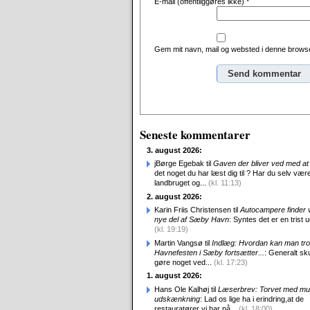
E-mail (offentliggøres ikke)
*
Gem mit navn, mail og websted i denne browse
Alternative:
Seneste kommentarer
3. august 2026:
jBørge Egebak til
Gaven der bliver ved med at 
det noget du har læst dig til ? Har du selv være
landbruget og...
(kl. 11:13)
2. august 2026:
Karin Friis Christensen til
Autocampere finder ve
nye del af Sæby Havn
: Syntes det er en trist udv
(kl. 19:19)
Martin Vangsø til
Indlæg: Hvordan kan man tro
Havnefesten i Sæby fortsætter...
: Generalt sk
gøre noget ved...
(kl. 17:23)
1. august 2026:
Hans Ole Kalhøj til
Læserbrev: Torvet med mu
udskænkning
: Lad os lige ha i erindring,at de
restauratører vi har på...
(kl. 18:00)