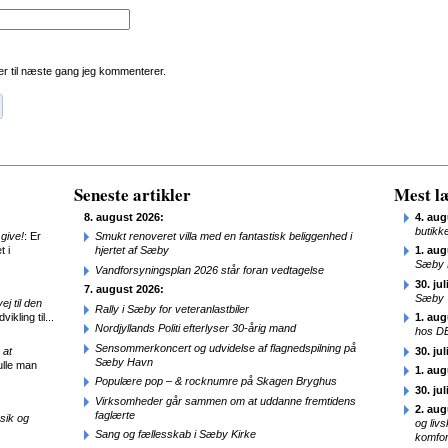
r til næste gang jeg kommenterer.
Seneste artikler
Mest læ
8. august 2026:
4. aug
butikk
give!
: Er
Smukt renoveret villa med en fantastisk beliggenhed i
t i
hjertet af Sæby
1. aug
Sæby 
Vandforsyningsplan 2026 står foran vedtagelse
30. jul
7. august 2026:
Sæby
j til den
Rally i Sæby for veteranlastbiler
ikling til...
1. aug
Nordjyllands Politi efterlyser 30-årig mand
hos D
Sensommerkoncert og udvidelse af flagnedspilning på
 at
30. jul
Sæby Havn
ulle man
1. aug
Populære pop – & rocknumre på Skagen Bryghus
30. jul
Virksomheder går sammen om at uddanne fremtidens
2. aug
faglærte
sik og
og liv
Sang og fællesskab i Sæby Kirke
komfor