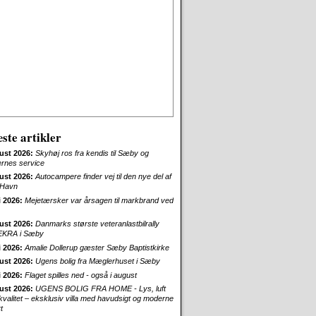
ste artikler
ust 2026:
Skyhøj ros fra kendis til Sæby og
ernes service
ust 2026:
Autocampere finder vej til den nye del af
Havn
i 2026:
Mejetærsker var årsagen til markbrand ved
ust 2026:
Danmarks største veteranlastbilrally
EKRA i Sæby
i 2026:
Amalie Dollerup gæster Sæby Baptistkirke
ust 2026:
Ugens bolig fra Mæglerhuset i Sæby
i 2026:
Flaget spilles ned - også i august
ust 2026:
UGENS BOLIG FRA HOME - Lys, luft
skvalitet – eksklusiv villa med havudsigt og moderne
t