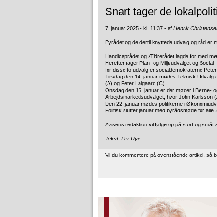
Snart tager de lokalpoli
7. januar 2025 - kl. 11:37 - af
Henrik Christense
Byrådet og de dertil knyttede udvalg og råd er me
Handicaprådet og Ældrerådet lagde for med mød
Herefter tager Plan- og Miljøudvalget og Soci
for disse to udvalg er socialdemokraterne Pet
Tirsdag den 14. januar mødes Teknisk Udvalg og 
(A) og Peter Laigaard (C).
Onsdag den 15. januar er der møder i Børne- 
Arbejdsmarkedsudvalget, hvor John Karlsson (
Den 22. januar mødes politikerne i Økonomiudv
Politisk slutter januar med byrådsmøde for alle 2
Avisens redaktion vil følge op på stort og småt a
Tekst: Per Rye
Vil du kommentere på ovenstående artikel, så