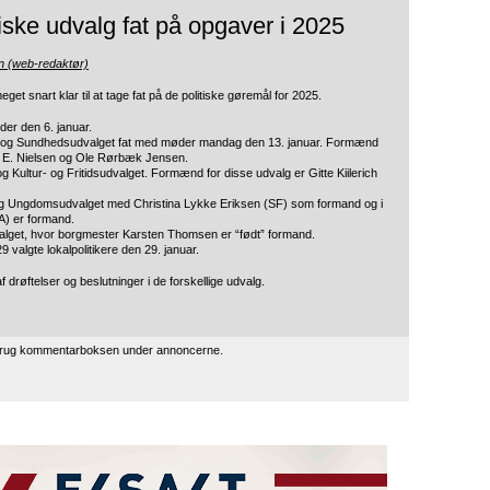
tiske udvalg fat på opgaver i 2025
n (web-redaktør)
get snart klar til at tage fat på de politiske gøremål for 2025.
er den 6. januar.
al- og Sundhedsudvalget fat med møder mandag den 13. januar. Formænd
er E. Nielsen og Ole Rørbæk Jensen.
Kultur- og Fritidsudvalget. Formænd for disse udvalg er Gitte Kiilerich
og Ungdomsudvalget med Christina Lykke Eriksen (SF) som formand og i
A) er formand.
alget, hvor borgmester Karsten Thomsen er “født” formand.
9 valgte lokalpolitikere den 29. januar.
f drøftelser og beslutninger i de forskellige udvalg.
 brug kommentarboksen under annoncerne.