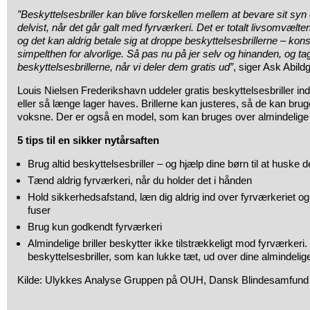
”Beskyttelsesbriller kan blive forskellen mellem at bevare sit syn el
delvist, når det går galt med fyrværkeri. Det er totalt livsomvælt
og det kan aldrig betale sig at droppe beskyttelsesbrillerne – ko
simpelthen for alvorlige. Så pas nu på jer selv og hinanden, og t
beskyttelsesbrillerne, når vi deler dem gratis ud”
, siger Ask Abild
Louis Nielsen Frederikshavn uddeler gratis beskyttelsesbriller in
eller så længe lager haves. Brillerne kan justeres, så de kan bru
voksne. Der er også en model, som kan bruges over almindelige b
5 tips til en sikker nytårsaften
Brug altid beskyttelsesbriller – og hjælp dine børn til at huske 
Tænd aldrig fyrværkeri, når du holder det i hånden
Hold sikkerhedsafstand, læn dig aldrig ind over fyrværkeriet og g
fuser
Brug kun godkendt fyrværkeri
Almindelige briller beskytter ikke tilstrækkeligt mod fyrværkeri.
beskyttelsesbriller, som kan lukke tæt, ud over dine almindelige 
Kilde: Ulykkes Analyse Gruppen på OUH, Dansk Blindesamfund 