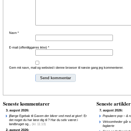
Navn
*
E-mail (offentliggøres ikke)
*
Gem mit navn, mail og websted i denne browser til næste gang jeg kommenterer.
Alternative:
Seneste kommentarer
Seneste artikler
3. august 2026:
7. august 2026:
jBørge Egebak til
Gaven der bliver ved med at give!
: Er
Populære pop – & 
det noget du har læst dig til ? Har du selv været i
Virksomheder går 
landbruget og...
(kl. 11:13)
faglærte
2. august 2026: