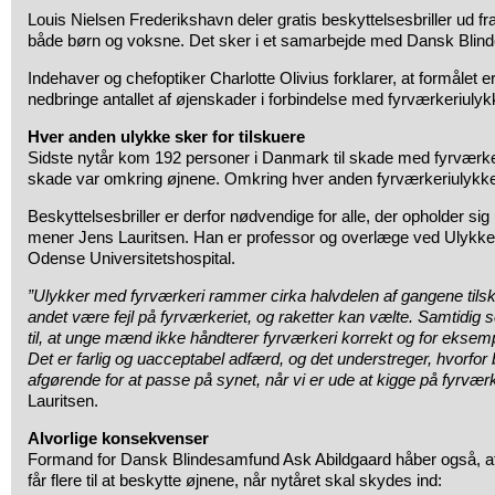
Louis Nielsen Frederikshavn deler gratis beskyttelsesbriller ud fr
både børn og voksne. Det sker i et samarbejde med Dansk Blin
Indehaver og chefoptiker Charlotte Olivius forklarer, at formålet er
nedbringe antallet af øjenskader i forbindelse med fyrværkeriulyk
Hver anden ulykke sker for tilskuere
Sidste nytår kom 192 personer i Danmark til skade med fyrværker
skade var omkring øjnene. Omkring hver anden fyrværkeriulykke 
Beskyttelsesbriller er derfor nødvendige for alle, der opholder sig
mener Jens Lauritsen. Han er professor og overlæge ved Ulykk
Odense Universitetshospital.
”Ulykker med fyrværkeri rammer cirka halvdelen af gangene tilsk
andet være fejl på fyrværkeriet, og raketter kan vælte. Samtidig s
til, at unge mænd ikke håndterer fyrværkeri korrekt og for eksemp
Det er farlig og uacceptabel adfærd, og det understreger, hvorfor b
afgørende for at passe på synet, når vi er ude at kigge på fyrværk
Lauritsen.
Alvorlige konsekvenser
Formand for Dansk Blindesamfund Ask Abildgaard håber også, at g
får flere til at beskytte øjnene, når nytåret skal skydes ind: