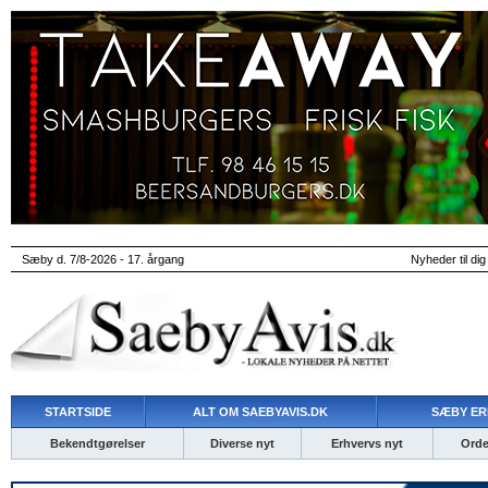
Sæby d. 7/8-2026 - 17. årgang
Nyheder til dig
STARTSIDE
ALT OM SAEBYAVIS.DK
SÆBY ER
Bekendtgørelser
Diverse nyt
Erhvervs nyt
Ordet