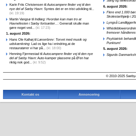
Sang og fællesskab
Karin Friis Christensen til
Autocampere finder vej til den
6. august 2026:
nye del af Sæby Havn
: Syntes det er en trist udvikling til...
Flere end 1.000 bø
(kl. 19:19)
Skolestarthjælp i 2
Martin Vangsø til
Indlæg: Hvordan kan man tro at
Lyngså Landliggerf
Havnefesten i Sæby fortsætter...
: Generalt skulle man
gøre noget ved...
(kl. 17:23)
Whistleblowerordni
fremover håndteres
1. august 2026:
Psykiatrisk behandl
Hans Ole Kalhøj til
Læserbrev: Torvet med musik og
Punktum!
udskænkning
: Lad os lige ha i erindring,at de
restauratører vi har på...
(kl. 18:00)
5. august 2026:
Henning Fjermestad til
Autocampere finder vej til den nye
Sigurds Danmarkshi
del af Sæby Havn
: Auto-kamper plassene på Ø'en har
riktig nok god...
(kl. 9:52)
© 2010-2025 SaebyA
Kontakt os
Annoncering