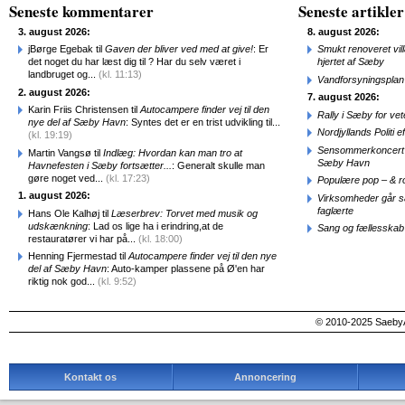
Seneste kommentarer
Seneste artikler
3. august 2026:
8. august 2026:
jBørge Egebak til
Gaven der bliver ved med at give!
: Er
Smukt renoveret vill
det noget du har læst dig til ? Har du selv været i
hjertet af Sæby
landbruget og...
(kl. 11:13)
Vandforsyningsplan 
2. august 2026:
7. august 2026:
Karin Friis Christensen til
Autocampere finder vej til den
Rally i Sæby for vet
nye del af Sæby Havn
: Syntes det er en trist udvikling til...
Nordjyllands Politi 
(kl. 19:19)
Sensommerkoncert o
Martin Vangsø til
Indlæg: Hvordan kan man tro at
Sæby Havn
Havnefesten i Sæby fortsætter...
: Generalt skulle man
gøre noget ved...
(kl. 17:23)
Populære pop – & 
1. august 2026:
Virksomheder går 
faglærte
Hans Ole Kalhøj til
Læserbrev: Torvet med musik og
udskænkning
: Lad os lige ha i erindring,at de
Sang og fællesskab
restauratører vi har på...
(kl. 18:00)
Henning Fjermestad til
Autocampere finder vej til den nye
del af Sæby Havn
: Auto-kamper plassene på Ø'en har
riktig nok god...
(kl. 9:52)
© 2010-2025 SaebyA
Kontakt os
Annoncering