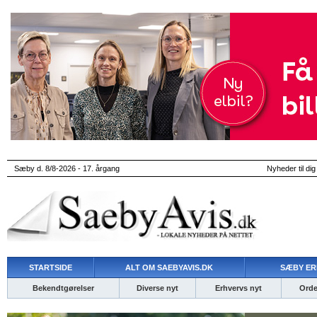
Sæby d. 8/8-2026 - 17. årgang
Nyheder til dig
STARTSIDE
ALT OM SAEBYAVIS.DK
SÆBY ER
Bekendtgørelser
Diverse nyt
Erhvervs nyt
Ordet