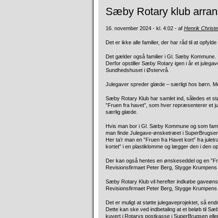
Sæby Rotary klub arrang
16. november 2024 - kl. 4:02 - af
Henrik Christ
Det er ikke alle familier, der har råd til at op
Det gælder også familier i Gl. Sæby Kommune.
Derfor opstiller Sæby Rotary igen i år et jule
Sundhedshuset i Østervrå.
Julegaver spreder glæde – særligt hos børn. Men 
Sæby Rotary Klub har samlet ind, således et stør
”Fruen fra havet”, som hver repræsenterer et ju
særlig glæde.
Hvis man bor i Gl. Sæby Kommune og som familie h
man finde Julegave-ønsketræet i SuperBrugsen fr
Her ta’r man en ”Fruen fra Havet kort” fra jul
kortet” i en plastiklomme og lægger den i den o
Der kan også hentes en ønskeseddel og en ”Fru
Revisionsfirmaet Peter Berg, Stygge Krumpens
Sæby Rotary Klub vil herefter indkøbe gaveøn
Revisionsfirmaet Peter Berg, Stygge Krumpens Vej
Det er muligt at støtte julegaveprojektet, så end
Dette kan ske ved indbetaling at et beløb til Sæ
kuvert i Rotarys postkasse i SuperBrugsen elle