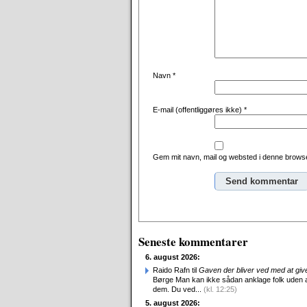
Navn
*
E-mail (offentliggøres ikke)
*
Gem mit navn, mail og websted i denne browse
Alternative:
Seneste kommentarer
6. august 2026:
Raido Rafn til
Gaven der bliver ved med at giv
Børge Man kan ikke sådan anklage folk uden 
dem. Du ved...
(kl. 12:25)
5. august 2026: