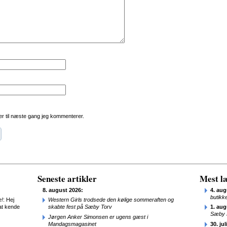
r til næste gang jeg kommenterer.
Seneste artikler
Mest læ
8. august 2026:
4. aug
butikk
e!
: Hej
Western Girls trodsede den kølige sommeraften og
at kende
skabte fest på Sæby Torv
1. aug
Sæby 
Jørgen Anker Simonsen er ugens gæst i
Mandagsmagasinet
30. jul