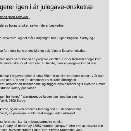
erer igen i år julegave-ønsketræ
ensen (web-redaktør)
fylde deres børns ønsker, selvom de er beskedne.
gave-ønsketræ, og det står i indgangen hos SuperBrugsen i Sæby og i
for nogle børn er det ikke en selvfølge at få gaver juleaften.
re antal børn, kan få en julegave juleaften. Der er fremstillet nogle kort
legaveønske for et barn eller en familie, hvor en julegave kan skabe
ar julegaveønsker til cirka 350kr. til et eller flere børn under 17 år kan
a den 1. til den 16. december i butikkens åbningstid.
etræet, udfylder en ønskeseddel og lægger ønskeseddel og ”Fruen fra Havet
pstillede Rotary postkasse.
en fra havet” fra juletræet og lægge den i postkassen hos
 Vej 6, 9300 Sæby.
skerne, og de kan afhentes torsdag den 19. december hos
 6, så pakkerne er klar til at lægge under juletræet.
nu flere børn kan få et julegaveønske opfyldt.
by Rotary på mobil Pay 13557 mærket ”julegave” eller ved at aflevere i en
r hos Revisionsfirmaet Peter Berg, Stygge Krumpens Vej 6.