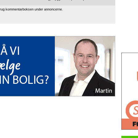
 brug kommentarboksen under annoncerne.