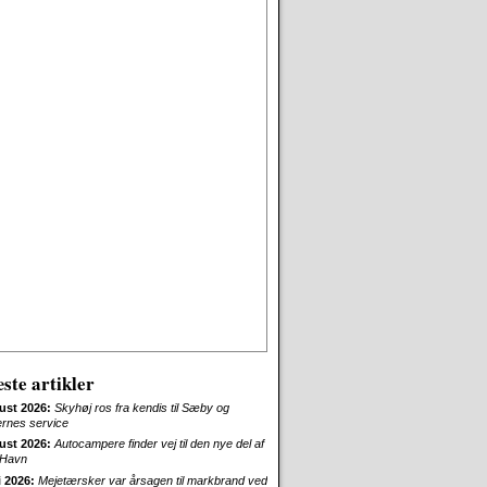
ste artikler
ust 2026:
Skyhøj ros fra kendis til Sæby og
ernes service
ust 2026:
Autocampere finder vej til den nye del af
Havn
i 2026:
Mejetærsker var årsagen til markbrand ved