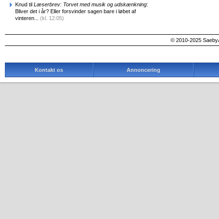
Knud til
Læserbrev: Torvet med musik og udskænkning
:
Bliver det i år? Eller forsvinder sagen bare i løbet af
vinteren...
(kl. 12:05)
© 2010-2025 SaebyA
Kontakt os
Annoncering