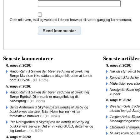
Gem mit navn, mail og websted i denne browser til næste gang jeg kommenterer.
Alternative:
Seneste kommentarer
Seneste artikler
6. august 2026:
9. august 2026:
Raido Rafn til
Gaven der bliver ved med at give!
: Hej
Har du styr på dit b
Børge Man kan ikke sådan anklage folk uden at kende
Koncert til fordel f
dem. Du ved...
(kl. 12:25)
Midlertidig repara
5. august 2026:
Nordjyske Bank opjus
Raido Rafn til
Gaven der bliver ved med at give!
: Hej
kunder
Børge Egebak Din retorik er mangelfuld og dit
8. august 2026:
billedsprog...
(kl. 19:28)
Western Girls trod
Bente Andersen til
Skyhøj ros fra kendis til Sæby og
skabte fest på Sæb
butikkernes service
: Brian Holm har ret - vi har
fantastiske butikker i...
(kl. 10:43)
Jørgen Anker Simon
Mandagsmagasinet
Per Nordigarden til
Skyhøj ros fra kendis til Sæby og
butikkernes service
: Det er virkelig GULD, dette her og
Etablering af afmæ
jeg tænker...
(kl. 8:29)
Musikskolen og Fil
4. august 2026: