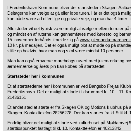
I Frederikshavn Kommune bliver der startsteder i Skagen, Aalbæ
Deltagerne kan vælge at gå eller løbe turen. I år er det også muligt
kan både være ad offentlige og private veje, og man har 4 timer t
Alle steder vil det typisk være muligt at vælge mellem to ruter p
og mindst en af ruterne kan gennemføres med kørestol og barn
15. november forhåndstilmelde sig på
www.julemaerkemarchen.
10 kr. på medaljen. Det er også muligt blot at møde op på startdage
stille op holdvis, hvor man dog skal være mindst 10 personer.
Man kan også erhverve marchdagskuvert med julemærke og post
ærmemærke og årets pin kan købes på startstedet.
Startsteder her i kommunen
Et af startstederne her i kommunen er ved Bangsbo Frejas Klub
Frederikshavn. Det er muligt at starte i tidsrummet kl. 10 – 11. 
21436151
Et andet sted at starte er fra Skagen OK og Motions klubhus på 
Skagen. Kontakttelefon 28256278. Der kan startes fra kl. 9 til kl. 
Endelig bliver det muligt at starte ved kulturhuset på Møldamvej 
starttidspunktet fastlagt til kl. 10. Kontakttelefon er 40213842.