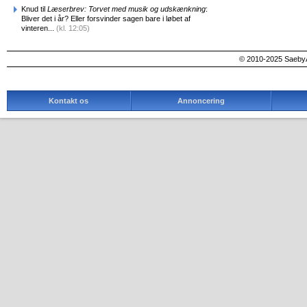
Knud til
Læserbrev: Torvet med musik og udskænkning
:
Bliver det i år? Eller forsvinder sagen bare i løbet af
vinteren...
(kl. 12:05)
© 2010-2025 SaebyA
Kontakt os
Annoncering