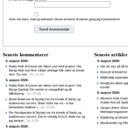
Gem mit navn, mail og websted i denne browser til næste gang jeg kommenterer.
Alternative:
Seneste kommentarer
Seneste artikler
6. august 2026:
9. august 2026:
Raido Rafn til
Gaven der bliver ved med at give!
: Hej
Har du styr på dit b
Børge Man kan ikke sådan anklage folk uden at kende
Koncert til fordel f
dem. Du ved...
(kl. 12:25)
Midlertidig repara
5. august 2026:
Nordjyske Bank opjus
Raido Rafn til
Gaven der bliver ved med at give!
: Hej
kunder
Børge Egebak Din retorik er mangelfuld og dit
8. august 2026:
billedsprog...
(kl. 19:28)
Western Girls trod
Bente Andersen til
Skyhøj ros fra kendis til Sæby og
skabte fest på Sæb
butikkernes service
: Brian Holm har ret - vi har
fantastiske butikker i...
(kl. 10:43)
Jørgen Anker Simon
Mandagsmagasinet
Per Nordigarden til
Skyhøj ros fra kendis til Sæby og
butikkernes service
: Det er virkelig GULD, dette her og
Etablering af afmæ
jeg tænker...
(kl. 8:29)
Musikskolen og Fil
4. august 2026: