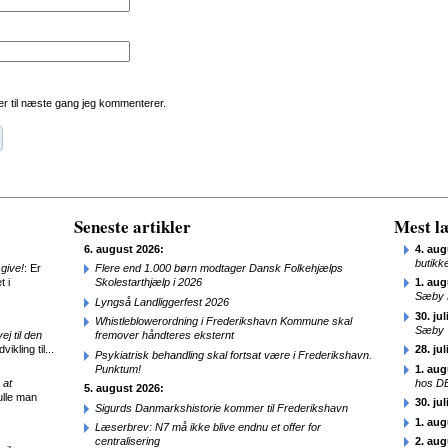
r til næste gang jeg kommenterer.
Seneste artikler
Mest læ
6. august 2026:
4. aug
butikk
give!
: Er
Flere end 1.000 børn modtager Dansk Folkehjælps
t i
Skolestarthjælp i 2026
1. aug
Sæby 
Lyngså Landliggerfest 2026
30. jul
Whistleblowerordning i Frederikshavn Kommune skal
Sæby
j til den
fremover håndteres eksternt
ikling til...
28. jul
Psykiatrisk behandling skal fortsat være i Frederikshavn.
Punktum!
1. aug
 at
hos D
5. august 2026:
ulle man
30. jul
Sigurds Danmarkshistorie kommer til Frederikshavn
1. aug
Læserbrev: N7 må ikke blive endnu et offer for
centralisering
2. aug