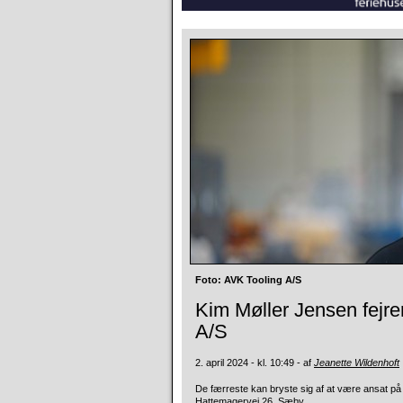
Foto: AVK Tooling A/S
Kim Møller Jensen fejre
A/S
2. april 2024 - kl. 10:49 - af
Jeanette Wildenhoft
De færreste kan bryste sig af at være ansat på
Hattemagervej 26, Sæby.