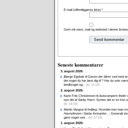
E-mail (offentliggøres ikke)
*
Gem mit navn, mail og websted i denne browse
Alternative:
Seneste kommentarer
3. august 2026:
jBørge Egebak til
Gaven der bliver ved med at 
det noget du har læst dig til ? Har du selv være
landbruget og...
(kl. 11:13)
2. august 2026:
Karin Friis Christensen til
Autocampere finder ve
nye del af Sæby Havn
: Syntes det er en trist udv
(kl. 19:19)
Martin Vangsø til
Indlæg: Hvordan kan man tro
Havnefesten i Sæby fortsætter...
: Generalt sk
gøre noget ved...
(kl. 17:23)
1. august 2026: