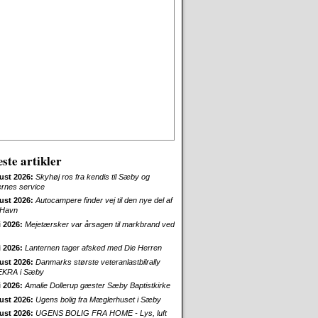
ste artikler
ust 2026:
Skyhøj ros fra kendis til Sæby og
ernes service
ust 2026:
Autocampere finder vej til den nye del af
Havn
i 2026:
Mejetærsker var årsagen til markbrand ved
i 2026:
Lanternen tager afsked med Die Herren
ust 2026:
Danmarks største veteranlastbilrally
EKRA i Sæby
i 2026:
Amalie Dollerup gæster Sæby Baptistkirke
ust 2026:
Ugens bolig fra Mæglerhuset i Sæby
ust 2026:
UGENS BOLIG FRA HOME - Lys, luft