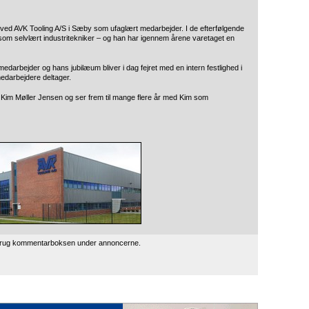
 ved AVK Tooling A/S i Sæby som ufaglært medarbejder. I de efterfølgende
som selvlært industritekniker – og han har igennem årene varetaget en
medarbejder og hans jubilæum bliver i dag fejret med en intern festlighed i
medarbejdere deltager.
til Kim Møller Jensen og ser frem til mange flere år med Kim som
 brug kommentarboksen under annoncerne.