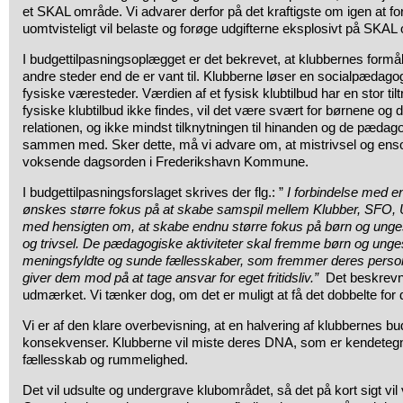
et SKAL område. Vi advarer derfor på det kraftigste om igen at fo
uomtvisteligt vil belaste og forøge udgifterne eksplosivt på SKA
I budgettilpasningsoplægget er det bekrevet, at klubbernes formål
andre steder end de er vant til. Klubberne løser en socialpæda
fysiske væresteder. Værdien af et fysisk klubtilbud har en stor til
fysiske klubtilbud ikke findes, vil det være svært for børnene og 
relationen, og ikke mindst tilknytningen til hinanden og de pædago
sammen med. Sker dette, må vi advare om, at mistrivsel og enso
voksende dagsorden i Frederikshavn Kommune.
I budgettilpasningsforslaget skrives der flg.: ”
I forbindelse med 
ønskes større fokus på at skabe samspil mellem Klubber, SFO
med hensigten om, at skabe endnu større fokus på børn og unges f
og trivsel. De pædagogiske aktiviteter skal fremme børn og unges
meningsfyldte og sunde fællesskaber, som fremmer deres perso
giver dem mod på at tage ansvar for eget fritidsliv.”
Det beskrevn
udmærket. Vi tænker dog, om det er muligt at få det dobbelte for 
Vi er af den klare overbevisning, at en halvering af klubbernes budg
konsekvenser. Klubberne vil miste deres DNA, som er kendetegn
fællesskab og rummelighed.
Det vil udsulte og undergrave klubområdet, så det på kort sigt vi