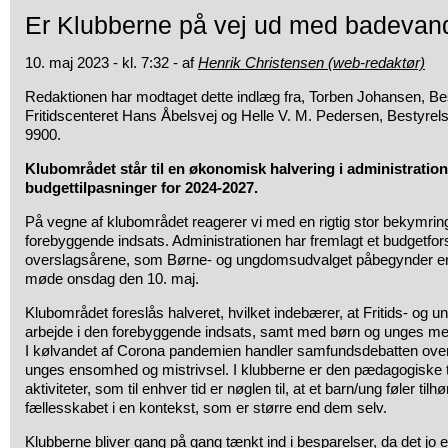
Er Klubberne på vej ud med badevan
10. maj 2023 - kl. 7:32 - af
Henrik Christensen (web-redaktør)
Redaktionen har modtaget dette indlæg fra, Torben Johansen, B
Fritidscenteret Hans Åbelsvej og Helle V. M. Pedersen, Bestyre
9900.
Klubområdet står til en økonomisk halvering i administratione
budgettilpasninger for 2024-2027.
På vegne af klubområdet reagerer vi med en rigtig stor bekymring i
forebyggende indsats. Administrationen har fremlagt et budgetfor
overslagsårene, som Børne- og ungdomsudvalget påbegynder en 
møde onsdag den 10. maj.
Klubområdet foreslås halveret, hvilket indebærer, at Fritids- og
arbejde i den forebyggende indsats, samt med børn og unges men
I kølvandet af Corona pandemien handler samfundsdebatten ove
unges ensomhed og mistrivsel. I klubberne er den pædagogiske 
aktiviteter, som til enhver tid er nøglen til, at et barn/ung føler tilh
fællesskabet i en kontekst, som er større end dem selv.
Klubberne bliver gang på gang tænkt ind i besparelser, da det jo