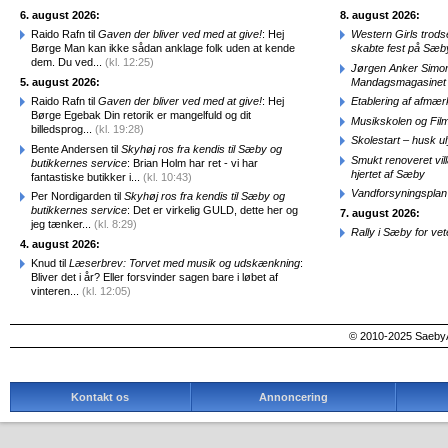
6. august 2026:
8. august 2026:
Raido Rafn til
Gaven der bliver ved med at give!
: Hej
Western Girls trod
Børge Man kan ikke sådan anklage folk uden at kende
skabte fest på Sæb
dem. Du ved...
(kl. 12:25)
Jørgen Anker Simon
5. august 2026:
Mandagsmagasinet
Raido Rafn til
Gaven der bliver ved med at give!
: Hej
Etablering af afmæ
Børge Egebak Din retorik er mangelfuld og dit
Musikskolen og Fil
billedsprog...
(kl. 19:28)
Skolestart – husk uly
Bente Andersen til
Skyhøj ros fra kendis til Sæby og
Smukt renoveret vill
butikkernes service
: Brian Holm har ret - vi har
hjertet af Sæby
fantastiske butikker i...
(kl. 10:43)
Vandforsyningsplan 
Per Nordigarden til
Skyhøj ros fra kendis til Sæby og
butikkernes service
: Det er virkelig GULD, dette her og
7. august 2026:
jeg tænker...
(kl. 8:29)
Rally i Sæby for vet
4. august 2026:
Knud til
Læserbrev: Torvet med musik og udskænkning
:
Bliver det i år? Eller forsvinder sagen bare i løbet af
vinteren...
(kl. 12:05)
© 2010-2025 SaebyA
Kontakt os
Annoncering