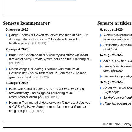
Alternative:
Seneste kommentarer
Seneste artikler
3. august 2026:
6. august 2026:
jBørge Egebak til
Gaven der bliver ved med at give!
: Er
Whistleblowerordni
det noget du har læst dig til ? Har du selv været i
fremover håndteres
landbruget og...
(kl. 11:13)
Psykiatrisk behandl
2. august 2026:
Punktum!
Karin Friis Christensen til
Autocampere finder vej til den
5. august 2026:
nye del af Sæby Havn
: Syntes det er en trist udvikling til...
Sigurds Danmarkshi
(kl. 19:19)
Læserbrev: N7 må ik
Martin Vangsø til
Indlæg: Hvordan kan man tro at
centralisering
Havnefesten i Sæby fortsætter...
: Generalt skulle man
Danmarks hyggelig
gøre noget ved...
(kl. 17:23)
4. august 2026:
1. august 2026:
Fruen fra Havet fyl
Hans Ole Kalhøj til
Læserbrev: Torvet med musik og
Skytsengle
udskænkning
: Lad os lige ha i erindring,at de
restauratører vi har på...
(kl. 18:00)
Skyhøj ros fra kend
Henning Fjermestad til
Autocampere finder vej til den nye
Historisk opstart 
del af Sæby Havn
: Auto-kamper plassene på Ø'en har
riktig nok god...
(kl. 9:52)
© 2010-2025 SaebyA