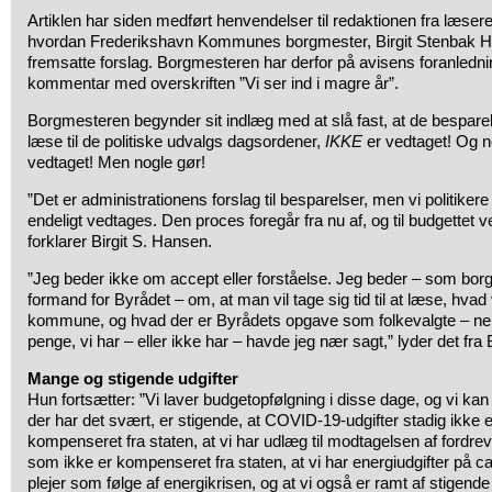
Artiklen har siden medført henvendelser til redaktionen fra læsere,
hvordan Frederikshavn Kommunes borgmester, Birgit Stenbak Hanse
fremsatte forslag. Borgmesteren har derfor på avisens foranledn
kommentar med overskriften ”Vi ser ind i magre år”.
Borgmesteren begynder sit indlæg med at slå fast, at de bespare
læse til de politiske udvalgs dagsordener,
IKKE
er vedtaget! Og n
vedtaget! Men nogle gør!
”Det er administrationens forslag til besparelser, men vi politikere 
endeligt vedtages. Den proces foregår fra nu af, og til budgettet 
forklarer Birgit S. Hansen.
”Jeg beder ikke om accept eller forståelse. Jeg beder – som b
formand for Byrådet – om, at man vil tage sig tid til at læse, hvad
kommune, og hvad der er Byrådets opgave som folkevalgte – nem
penge, vi har – eller ikke har – havde jeg nær sagt,” lyder det fra 
Mange og stigende udgifter
Hun fortsætter: ”Vi laver budgetopfølgning i disse dage, og vi kan se,
der har det svært, er stigende, at COVID-19-udgifter stadig ikke er
kompenseret fra staten, at vi har udlæg til modtagelsen af fordrev
som ikke er kompenseret fra staten, at vi har energiudgifter på ca
plejer som følge af energikrisen, og at vi også er ramt af stigende i