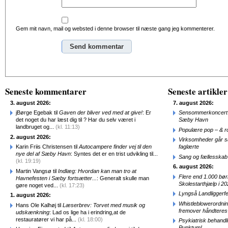
Gem mit navn, mail og websted i denne browser til næste gang jeg kommenterer.
Alternative:
Seneste kommentarer
Seneste artikler
3. august 2026:
7. august 2026:
jBørge Egebak til
Gaven der bliver ved med at give!
: Er
Sensommerkoncert o
det noget du har læst dig til ? Har du selv været i
Sæby Havn
landbruget og...
(kl. 11:13)
Populære pop – & 
2. august 2026:
Virksomheder går 
Karin Friis Christensen til
Autocampere finder vej til den
faglærte
nye del af Sæby Havn
: Syntes det er en trist udvikling til...
Sang og fællesskab
(kl. 19:19)
6. august 2026:
Martin Vangsø til
Indlæg: Hvordan kan man tro at
Flere end 1.000 bø
Havnefesten i Sæby fortsætter...
: Generalt skulle man
Skolestarthjælp i 2
gøre noget ved...
(kl. 17:23)
Lyngså Landliggerf
1. august 2026:
Whistleblowerordni
Hans Ole Kalhøj til
Læserbrev: Torvet med musik og
fremover håndteres
udskænkning
: Lad os lige ha i erindring,at de
restauratører vi har på...
(kl. 18:00)
Psykiatrisk behandl
Punktum!