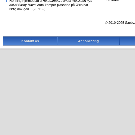
Henning Fjermestad til
Autocampere finder vej til den nye
del af Sæby Havn
: Auto-kamper plassene på Ø'en har
riktig nok god...
(kl. 9:52)
© 2010-2025 SaebyA
Kontakt os
Annoncering