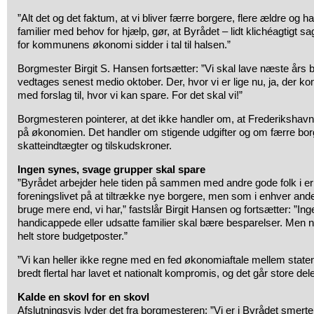
”Alt det og det faktum, at vi bliver færre borgere, flere ældre og
familier med behov for hjælp, gør, at Byrådet – lidt klichéagtigt s
for kommunens økonomi sidder i tal til halsen.”
Borgmester Birgit S. Hansen fortsætter: ”Vi skal lave næste års b
vedtages senest medio oktober. Der, hvor vi er lige nu, ja, der 
med forslag til, hvor vi kan spare. For det skal vi!”
Borgmesteren pointerer, at det ikke handler om, at Frederiksha
på økonomien. Det handler om stigende udgifter og om færre bor
skatteindtægter og tilskudskroner.
Ingen synes, svage grupper skal spare
”Byrådet arbejder hele tiden på sammen med andre gode folk i er
foreningslivet på at tiltrække nye borgere, men som i enhver and
bruge mere end, vi har,” fastslår Birgit Hansen og fortsætter: ”In
handicappede eller udsatte familier skal bære besparelser. Men 
helt store budgetposter.”
”Vi kan heller ikke regne med en fed økonomiaftale mellem stat
bredt flertal har lavet et nationalt kompromis, og det går store dele
Kalde en skovl for en skovl
Afslutningsvis lyder det fra borgmesteren: ”Vi er i Byrådet smertel