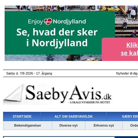
Sæby d. 7/8-2026 - 17. årgang
Nyheder til dig
STARTSIDE
ALT OM SAEBYAVIS.DK
SÆBY ER
Bekendtgørelser
Diverse nyt
Erhvervs nyt
Ordet