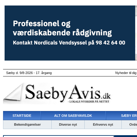
Sæby d. 9/8-2026 - 17. årgang
Nyheder til dig
STARTSIDE
ALT OM SAEBYAVIS.DK
SÆBY ER
Bekendtgørelser
Diverse nyt
Erhvervs nyt
Ordet