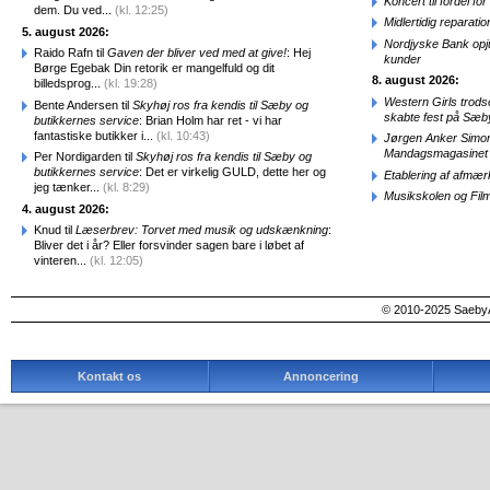
Koncert til fordel f
dem. Du ved...
(kl. 12:25)
Midlertidig repara
5. august 2026:
Nordjyske Bank opjus
Raido Rafn til
Gaven der bliver ved med at give!
: Hej
kunder
Børge Egebak Din retorik er mangelfuld og dit
8. august 2026:
billedsprog...
(kl. 19:28)
Western Girls trod
Bente Andersen til
Skyhøj ros fra kendis til Sæby og
skabte fest på Sæb
butikkernes service
: Brian Holm har ret - vi har
fantastiske butikker i...
(kl. 10:43)
Jørgen Anker Simon
Mandagsmagasinet
Per Nordigarden til
Skyhøj ros fra kendis til Sæby og
butikkernes service
: Det er virkelig GULD, dette her og
Etablering af afmæ
jeg tænker...
(kl. 8:29)
Musikskolen og Fil
4. august 2026:
Knud til
Læserbrev: Torvet med musik og udskænkning
:
Bliver det i år? Eller forsvinder sagen bare i løbet af
vinteren...
(kl. 12:05)
© 2010-2025 SaebyA
Kontakt os
Annoncering