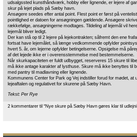
udsalgssted kunsthåndværk, hobby eller lignende, er lejere af gam
skur på lejet plads på Sæby havn.
Ansøgere seedes efter antal point. Flest point er først på ventelist
pointlighed er datoen for ansøgningen gældende. Ansøgere skrives
rækkefølge, ansøgningerne modtages. Tildeling af lejemål vil heref
lejemål bliver ledigt.
Der kan stå op til 2 lejere på lejekontrakten; såfremt den ene fra
fortsat have lejemålet, så længe vedkommende opfylder pointsy
hvert 5. år, om lejerne opfylder betingelserne. Opsigelse må påre
af det lejede ikke er i overensstemmelse med bestemmelserne.
Når skurkapaciteten er fuldt udbygget, reserveres 15 skure til li
må ikke antage karakter af lysthuse. Skure må ikke benyttes til be
med pantry til madlavning eller lignende.
Kommunens Center for Park og Vej indstiller forud for mødet, at
lejeaftalen og regulativet for skurene på Sæby Havn.
Tekst: Per Rye
2 kommentarer til “Nye skure på Sæby Havn gøres klar til udlejn