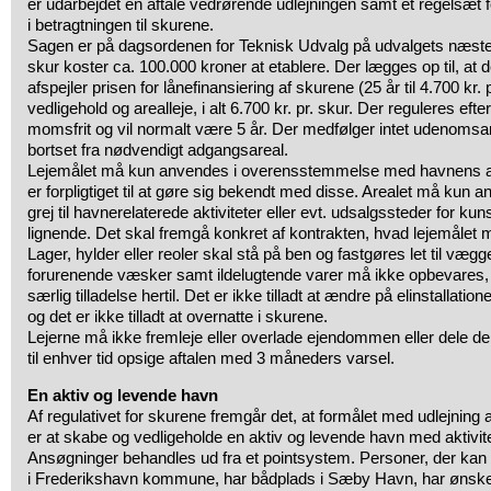
er udarbejdet en aftale vedrørende udlejningen samt et regelsæ
i betragtningen til skurene.
Sagen er på dagsordenen for Teknisk Udvalg på udvalgets næst
skur koster ca. 100.000 kroner at etablere. Der lægges op til, at d
afspejler prisen for lånefinansiering af skurene (25 år til 4.700 kr. p
vedligehold og arealleje, i alt 6.700 kr. pr. skur. Der reguleres efte
momsfrit og vil normalt være 5 år. Der medfølger intet udenomsar
bortset fra nødvendigt adgangsareal.
Lejemålet må kun anvendes i overensstemmelse med havnens and
er forpligtiget til at gøre sig bekendt med disse. Arealet må kun a
grej til havnerelaterede aktiviteter eller evt. udsalgssteder for 
lignende. Det skal fremgå konkret af kontrakten, hvad lejemålet 
Lager, hylder eller reoler skal stå på ben og fastgøres let til vægg
forurenende væsker samt ildelugtende varer må ikke opbevares
særlig tilladelse hertil. Det er ikke tilladt at ændre på elinstallatio
og det er ikke tilladt at overnatte i skurene.
Lejerne må ikke fremleje eller overlade ejendommen eller dele dera
til enhver tid opsige aftalen med 3 måneders varsel.
En aktiv og levende havn
Af regulativet for skurene fremgår det, at formålet med udlejnin
er at skabe og vedligeholde en aktiv og levende havn med aktivite
Ansøgninger behandles ud fra et pointsystem. Personer, der kan l
i Frederikshavn kommune, har bådplads i Sæby Havn, har ønske o