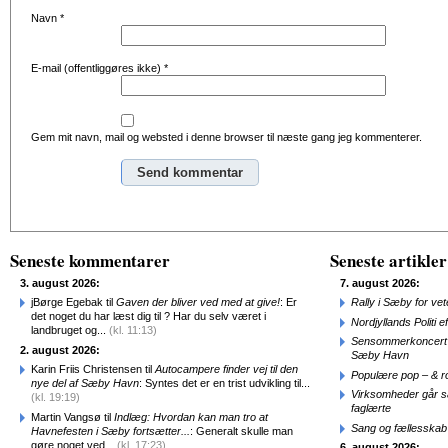
Navn
*
E-mail (offentliggøres ikke)
*
Gem mit navn, mail og websted i denne browser til næste gang jeg kommenterer.
Alternative:
Seneste kommentarer
Seneste artikler
3. august 2026:
7. august 2026:
jBørge Egebak til
Gaven der bliver ved med at give!
: Er
Rally i Sæby for vet
det noget du har læst dig til ? Har du selv været i
Nordjyllands Politi 
landbruget og...
(kl. 11:13)
Sensommerkoncert o
2. august 2026:
Sæby Havn
Karin Friis Christensen til
Autocampere finder vej til den
Populære pop – & 
nye del af Sæby Havn
: Syntes det er en trist udvikling til...
Virksomheder går 
(kl. 19:19)
faglærte
Martin Vangsø til
Indlæg: Hvordan kan man tro at
Sang og fællesskab
Havnefesten i Sæby fortsætter...
: Generalt skulle man
gøre noget ved...
(kl. 17:23)
6. august 2026: