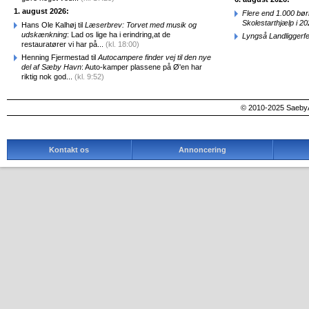
1. august 2026:
Flere end 1.000 bø
Skolestarthjælp i 2
Hans Ole Kalhøj til
Læserbrev: Torvet med musik og
udskænkning
: Lad os lige ha i erindring,at de
Lyngså Landliggerf
restauratører vi har på...
(kl. 18:00)
Henning Fjermestad til
Autocampere finder vej til den nye
del af Sæby Havn
: Auto-kamper plassene på Ø'en har
riktig nok god...
(kl. 9:52)
© 2010-2025 SaebyA
Kontakt os
Annoncering