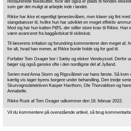
restaurerede fiskekutter, hvor der også er plads til hendes els
som gør det muligt at arbejde inde i landet.
Rikke har ikke et egentligt tjenestevåben, men klarer sig fint med 
slangebøsser til, hvilke hun har udviklet en meget effektiv ammun
Med sig har hun katten PØS, der stiller store krav til Rikke. Han
være avanceret fra baggårdskat til skibskat.
Til læserens irritation og forundring kommenterer den meget af, h
for alt, hvad han mener, at Rikke burde holde sig for god til.
Forfatter Tom Oxager bor i Sæby og elsker Vendsyssel. Derfor ud
bøger sig også ganske ofte i den nordligste del af Jylland.
Serien med Anna Storm og Rigsvåbnet var hans første. Så kom 
kærlig vis tager byens borgere under behandling. Den tredje seri
Skurvognsdetektiven Kasper Havthorn, Ole Thorvaldsen og han
Annabelle.
Rikke Rusk af Tom Oxager udkommer den 18. februar 2022.
Vil du kommentere på ovenstående artikel, så brug kommentarb