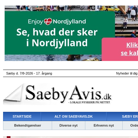
Sæby d. 7/8-2026 - 17. årgang
Nyheder til dig
STARTSIDE
ALT OM SAEBYAVIS.DK
SÆBY ER
Bekendtgørelser
Diverse nyt
Erhvervs nyt
Ordet