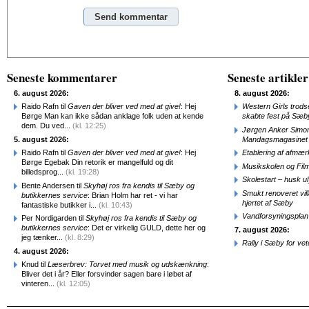
Alternative:
Seneste kommentarer
Seneste artikler
6. august 2026:
8. august 2026:
Raido Rafn til
Gaven der bliver ved med at give!
: Hej
Western Girls trod
Børge Man kan ikke sådan anklage folk uden at kende
skabte fest på Sæb
dem. Du ved...
(kl. 12:25)
Jørgen Anker Simon
5. august 2026:
Mandagsmagasinet
Raido Rafn til
Gaven der bliver ved med at give!
: Hej
Etablering af afmæ
Børge Egebak Din retorik er mangelfuld og dit
Musikskolen og Fil
billedsprog...
(kl. 19:28)
Skolestart – husk uly
Bente Andersen til
Skyhøj ros fra kendis til Sæby og
Smukt renoveret vill
butikkernes service
: Brian Holm har ret - vi har
hjertet af Sæby
fantastiske butikker i...
(kl. 10:43)
Vandforsyningsplan 
Per Nordigarden til
Skyhøj ros fra kendis til Sæby og
butikkernes service
: Det er virkelig GULD, dette her og
7. august 2026:
jeg tænker...
(kl. 8:29)
Rally i Sæby for vet
4. august 2026:
Knud til
Læserbrev: Torvet med musik og udskænkning
:
Bliver det i år? Eller forsvinder sagen bare i løbet af
vinteren...
(kl. 12:05)