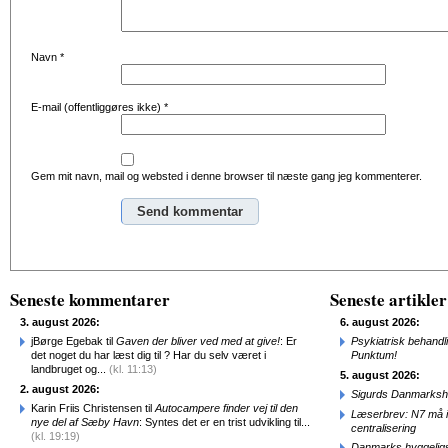
Navn
*
E-mail (offentliggøres ikke)
*
Gem mit navn, mail og websted i denne browser til næste gang jeg kommenterer.
Alternative:
Seneste kommentarer
Seneste artikler
3. august 2026:
6. august 2026:
jBørge Egebak til
Gaven der bliver ved med at give!
: Er
Psykiatrisk behandl
det noget du har læst dig til ? Har du selv været i
Punktum!
landbruget og...
(kl. 11:13)
5. august 2026:
2. august 2026:
Sigurds Danmarkshi
Karin Friis Christensen til
Autocampere finder vej til den
Læserbrev: N7 må ik
nye del af Sæby Havn
: Syntes det er en trist udvikling til...
centralisering
(kl. 19:19)
Danmarks hyggelig