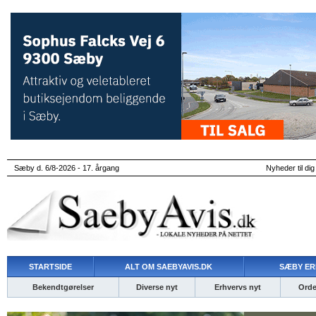
Sæby d. 6/8-2026 - 17. årgang
Nyheder til dig
STARTSIDE
ALT OM SAEBYAVIS.DK
SÆBY ER
Bekendtgørelser
Diverse nyt
Erhvervs nyt
Ordet