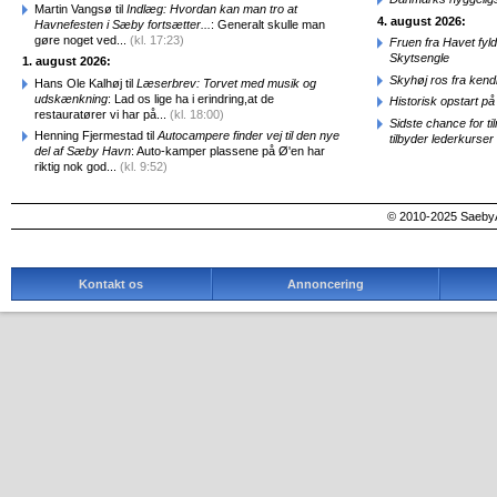
Martin Vangsø til
Indlæg: Hvordan kan man tro at
4. august 2026:
Havnefesten i Sæby fortsætter...
: Generalt skulle man
gøre noget ved...
(kl. 17:23)
Fruen fra Havet fyl
Skytsengle
1. august 2026:
Skyhøj ros fra kend
Hans Ole Kalhøj til
Læserbrev: Torvet med musik og
udskænkning
: Lad os lige ha i erindring,at de
Historisk opstart 
restauratører vi har på...
(kl. 18:00)
Sidste chance for t
Henning Fjermestad til
Autocampere finder vej til den nye
tilbyder lederkurse
del af Sæby Havn
: Auto-kamper plassene på Ø'en har
riktig nok god...
(kl. 9:52)
© 2010-2025 SaebyA
Kontakt os
Annoncering