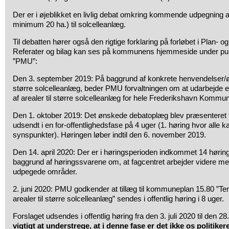
Der er i øjeblikket en livlig debat omkring kommende udpegning a
minimum 20 ha.) til solcelleanlæg.
Til debatten hører også den rigtige forklaring på forløbet i Plan- 
Referater og bilag kan ses på kommunens hjemmeside under punkte
”PMU”:
Den 3. september 2019: På baggrund af konkrete henvendelser/ø
større solcelleanlæg, beder PMU forvaltningen om at udarbejde 
af arealer til større solcelleanlæg for hele Frederikshavn Kommu
Den 1. oktober 2019: Det ønskede debatoplæg blev præsenteret fo
udsendt i en for-offentlighedsfase på 4 uger (1. høring hvor all
synspunkter). Høringen løber indtil den 6. november 2019.
Den 14. april 2020: Der er i høringsperioden indkommet 14 høri
baggrund af høringssvarene om, at fagcentret arbejder videre m
udpegede områder.
2. juni 2020: PMU godkender at tillæg til kommuneplan 15.80 ”Te
arealer til større solcelleanlæg” sendes i offentlig høring i 8 uger.
Forslaget udsendes i offentlig høring fra den 3. juli 2020 til den 2
vigtigt at understrege, at i denne fase er det ikke os politike