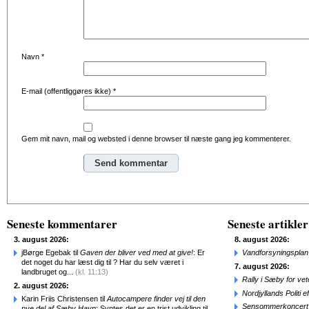
Navn
*
E-mail (offentliggøres ikke)
*
Gem mit navn, mail og websted i denne browser til næste gang jeg kommenterer.
Alternative:
Seneste kommentarer
Seneste artikler
3. august 2026:
8. august 2026:
jBørge Egebak til
Gaven der bliver ved med at give!
: Er
Vandforsyningsplan 
det noget du har læst dig til ? Har du selv været i
7. august 2026:
landbruget og...
(kl. 11:13)
Rally i Sæby for vet
2. august 2026:
Nordjyllands Politi 
Karin Friis Christensen til
Autocampere finder vej til den
Sensommerkoncert o
nye del af Sæby Havn
: Syntes det er en trist udvikling til...