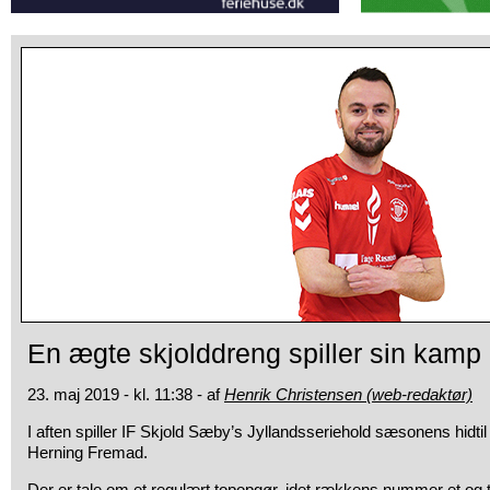
En ægte skjolddreng spiller sin kam
23. maj 2019 - kl. 11:38 - af
Henrik Christensen (web-redaktør)
I aften spiller IF Skjold Sæby’s Jyllandsseriehold sæsonens hidtil 
Herning Fremad.
Der er tale om et regulært topopgør, idet rækkens nummer et og