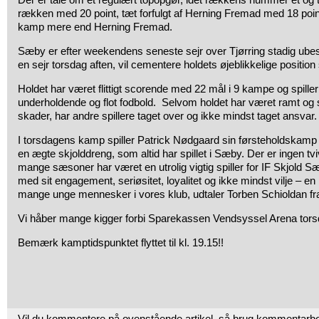
rækken med 20 point, tæt forfulgt af Herning Fremad med 18 poin
kamp mere end Herning Fremad.
Sæby er efter weekendens seneste sejr over Tjørring stadig ub
en sejr torsdag aften, vil cementere holdets øjeblikkelige positi
Holdet har været flittigt scorende med 22 mål i 9 kampe og spiller
underholdende og flot fodbold. Selvom holdet har været ramt og st
skader, har andre spillere taget over og ikke mindst taget ansvar.
I torsdagens kamp spiller Patrick Nødgaard sin førsteholdskamp
en ægte skjolddreng, som altid har spillet i Sæby. Der er ingen t
mange sæsoner har været en utrolig vigtig spiller for IF Skjold S
med sit engagement, seriøsitet, loyalitet og ikke mindst vilje – en r
mange unge mennesker i vores klub, udtaler Torben Schioldan fr
Vi håber mange kigger forbi Sparekassen Vendsyssel Arena tors
Bemærk kamptidspunktet flyttet til kl. 19.15!!
Vil du kommentere på ovenstående artikel, så brug kommentarb