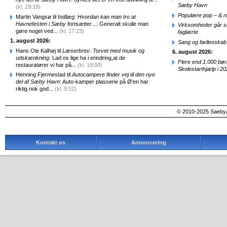
Sæby Havn
(kl. 19:19)
Populære pop – & 
Martin Vangsø til
Indlæg: Hvordan kan man tro at
Havnefesten i Sæby fortsætter...
: Generalt skulle man
Virksomheder går 
gøre noget ved...
(kl. 17:23)
faglærte
1. august 2026:
Sang og fællesskab
Hans Ole Kalhøj til
Læserbrev: Torvet med musik og
6. august 2026:
udskænkning
: Lad os lige ha i erindring,at de
Flere end 1.000 bø
restauratører vi har på...
(kl. 18:00)
Skolestarthjælp i 2
Henning Fjermestad til
Autocampere finder vej til den nye
del af Sæby Havn
: Auto-kamper plassene på Ø'en har
riktig nok god...
(kl. 9:52)
© 2010-2025 SaebyA
Kontakt os
Annoncering