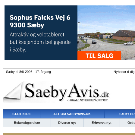
Sæby d. 8/8-2026 - 17. årgang
Nyheder til dig
STARTSIDE
ALT OM SAEBYAVIS.DK
SÆBY ER
Bekendtgørelser
Diverse nyt
Erhvervs nyt
Ordet