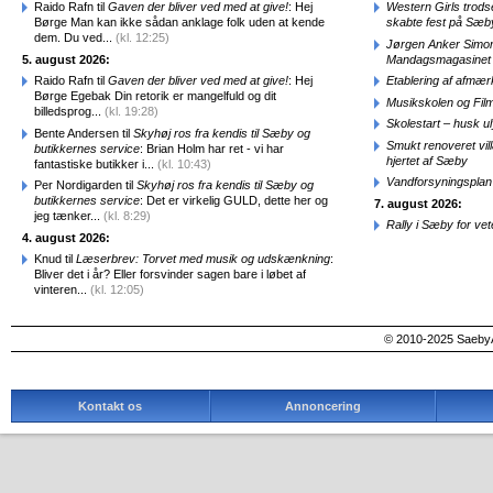
Raido Rafn til
Gaven der bliver ved med at give!
: Hej
Western Girls trod
Børge Man kan ikke sådan anklage folk uden at kende
skabte fest på Sæb
dem. Du ved...
(kl. 12:25)
Jørgen Anker Simon
5. august 2026:
Mandagsmagasinet
Raido Rafn til
Gaven der bliver ved med at give!
: Hej
Etablering af afmæ
Børge Egebak Din retorik er mangelfuld og dit
Musikskolen og Fil
billedsprog...
(kl. 19:28)
Skolestart – husk uly
Bente Andersen til
Skyhøj ros fra kendis til Sæby og
Smukt renoveret vill
butikkernes service
: Brian Holm har ret - vi har
hjertet af Sæby
fantastiske butikker i...
(kl. 10:43)
Vandforsyningsplan 
Per Nordigarden til
Skyhøj ros fra kendis til Sæby og
butikkernes service
: Det er virkelig GULD, dette her og
7. august 2026:
jeg tænker...
(kl. 8:29)
Rally i Sæby for vet
4. august 2026:
Knud til
Læserbrev: Torvet med musik og udskænkning
:
Bliver det i år? Eller forsvinder sagen bare i løbet af
vinteren...
(kl. 12:05)
© 2010-2025 SaebyA
Kontakt os
Annoncering