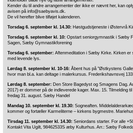
Kender du til andre arrangementer der ikke er nævnt her, kan opl
avisen på info@saebyavis.dk.
De vil herefter blive tilføjet kalenderen.
Torsdag 6. september kl. 14.30:
Høstgudstjeneste i Østervrå Ki
Torsdag 6. september kl. 10:
Opstart seniorgymnastik i Sæby Fri
Sagen, Sæby Gymnastikforening
Torsdag 6. september:
Aftenmeditation i Sæby Kirke. Kirken er 
med levende lys.
Lørdag 8. september kl. 10-16:
Åbent hus på ”Østkystens Galler
hvor man bl.a. kan deltage i malerkursus. Frederikshavnsvej 133
Lørdag 8. september:
Den Store Bagedyst og Smagens Dag. And
2017) er dommer på de indleverede kager. Max. 15. Tilmelding t
fredag 31. august. Sæby Handel
Mandag 10. september kl. 19.30:
Sogneaften. Middelalderarkæo
kommer og fortæller Karmeliterne – kirkens bygmestre. Mariehu
Tirsdag 11. september kl. 14.30:
Seniordans starter. For alle +50.
Kontakt Vita Ugilt, 98462533S æby Kulturhus. Arr.: Sæby Folked