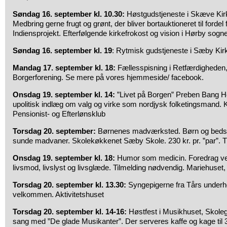
Søndag 16. september kl. 10.30:
Høstgudstjeneste i Skæve Kirk
Medbring gerne frugt og grønt, der bliver bortauktioneret til fordel
Indiensprojekt. Efterfølgende kirkefrokost og vision i Hørby sogn
Søndag 16. september kl. 19
: Rytmisk gudstjeneste i Sæby Kir
Mandag 17. september kl. 18:
Fællesspisning i Retfærdigheden,
Borgerforening. Se mere på vores hjemmeside/ facebook.
Onsdag 19. september kl. 14:
”Livet på Borgen” Preben Bang Hen
upolitisk indlæg om valg og virke som nordjysk folketingsmand. 
Pensionist- og Efterlønsklub
Torsdag 20. september:
Børnenes madværksted. Børn og bedst
sunde madvaner. Skolekøkkenet Sæby Skole. 230 kr. pr. ”par”. 
Onsdag 19. september kl. 18:
Humor som medicin. Foredrag ve
livsmod, livslyst og livsglæde. Tilmelding nødvendig. Mariehuset
Torsdag 20. september kl. 13.30:
Syngepigerne fra Tårs underhol
velkommen. Aktivitetshuset
Torsdag 20. september kl. 14-16:
Høstfest i Musikhuset, Skole
sang med ”De glade Musikanter”. Der serveres kaffe og kage til 