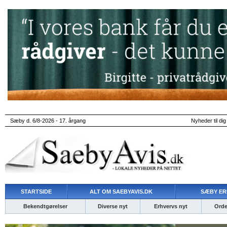
Sæby d. 6/8-2026 - 17. årgang
Nyheder til dig
STARTSIDE
ALT OM SAEBYAVIS.DK
SÆBY ER
Bekendtgørelser
Diverse nyt
Erhvervs nyt
Ordet