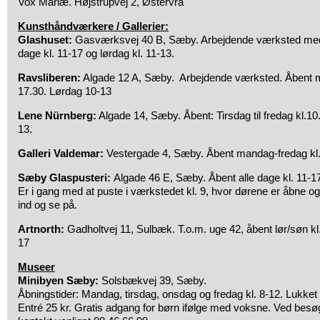
Vox Mariæ. Højstrupvej 2, Østervrå
Kunsthåndværkere / Gallerier:
Glashuset:
Gasværksvej 40 B, Sæby. Arbejdende værksted med 
dage kl. 11-17 og lørdag kl. 11-13.
Ravsliberen:
Algade 12 A, Sæby. Arbejdende værksted. Åbent m
17.30. Lørdag 10-13
Lene Nürnberg:
Algade 14, Sæby. Åbent: Tirsdag til fredag kl.10
13.
Galleri Valdemar:
Vestergade 4, Sæby. Åbent mandag-fredag kl. 1
Sæby Glaspusteri:
Algade 46 E, Sæby. Åbent alle dage kl. 11-17
Er i gang med at puste i værkstedet kl. 9, hvor dørene er åbne 
ind og se på.
Artnorth:
Gadholtvej 11, Sulbæk. T.o.m. uge 42, åbent lør/søn kl.
17
Museer
Minibyen Sæby:
Solsbækvej 39, Sæby.
Åbningstider: Mandag, tirsdag, onsdag og fredag kl. 8-12. Lukket 
Entré 25 kr. Gratis adgang for børn ifølge med voksne. Ved besø