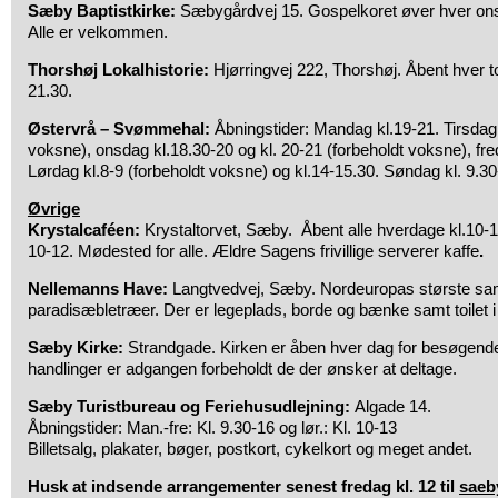
Sæby Baptistkirke:
Sæbygårdvej 15. Gospelkoret øver hver ons
Alle er velkommen.
Thorshøj Lokalhistorie:
Hjørringvej 222, Thorshøj. Åbent hver to
21.30.
Østervrå – Svømmehal:
Åbningstider: Mandag kl.19-21. Tirsdag 
voksne), onsdag kl.18.30-20 og kl. 20-21 (forbeholdt voksne), fre
Lørdag kl.8-9 (forbeholdt voksne) og kl.14-15.30. Søndag kl. 9.30
Øvrige
Krystalcaféen:
Krystaltorvet, Sæby. Åbent alle hverdage kl.10-1
10-12. Mødested for alle. Ældre Sagens frivillige serverer kaffe
.
Nellemanns Have:
Langtvedvej, Sæby. Nordeuropas største sam
paradisæbletræer. Der er legeplads, borde og bænke samt toilet i
Sæby Kirke:
Strandgade. Kirken er åben hver dag for besøgende 
handlinger er adgangen forbeholdt de der ønsker at deltage.
Sæby Turistbureau og Feriehusudlejning:
Algade 14.
Åbningstider: Man.-fre: Kl. 9.30-16 og lør.: Kl. 10-13
Billetsalg, plakater, bøger, postkort, cykelkort og meget andet.
Husk at indsende arrangementer senest fredag kl. 12 til
saeb