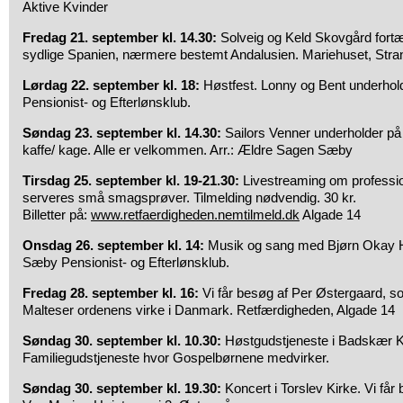
Aktive Kvinder
Fredag 21. september kl. 14.30:
Solveig og Keld Skovgård fortæll
sydlige Spanien, nærmere bestemt Andalusien. Mariehuset, Str
Lørdag 22. september kl. 18:
Høstfest. Lonny og Bent underhol
Pensionist- og Efterlønsklub.
Søndag 23. september kl. 14.30:
Sailors Venner underholder på 
kaffe/ kage. Alle er velkommen. Arr.: Ældre Sagen Sæby
Tirsdag 25. september kl. 19-21.30:
Livestreaming om professio
serveres små smagsprøver. Tilmelding nødvendig. 30 kr.
Billetter på:
www.retfaerdigheden.nemtilmeld.dk
Algade 14
Onsdag 26. september kl. 14:
Musik og sang med Bjørn Okay H
Sæby Pensionist- og Efterlønsklub.
Fredag 28. september kl. 16:
Vi får besøg af Per Østergaard, som
Malteser ordenens virke i Danmark. Retfærdigheden, Algade 14
Søndag 30. september kl. 10.30:
Høstgudstjeneste i Badskær Ki
Familiegudstjeneste hvor Gospelbørnene medvirker.
Søndag 30. september kl. 19.30:
Koncert i Torslev Kirke. Vi få