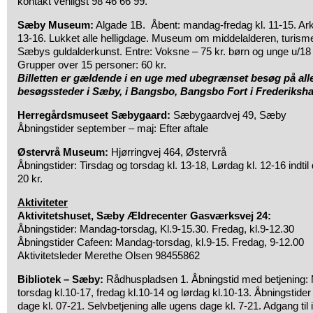
kontakt venligst 98 46 66 99.
Sæby Museum:
Algade 1B. Åbent: mandag-fredag kl. 11-15. Arki
13-16. Lukket alle helligdage. Museum om middelalderen, turismen
Sæbys guldalderkunst. Entre: Voksne – 75 kr. børn og unge u/18 å
Grupper over 15 personer: 60 kr.
Billetten er gældende i en uge med ubegrænset besøg på al
besøgssteder i Sæby, i Bangsbo, Bangsbo Fort i Frederiksh
Herregårdsmuseet Sæbygaard:
Sæbygaardvej 49, Sæby
Åbningstider september – maj: Efter aftale
Østervrå Museum:
Hjørringvej 464, Østervrå
Åbningstider: Tirsdag og torsdag kl. 13-18, Lørdag kl. 12-16 indti
20 kr.
Aktiviteter
Aktivitetshuset, Sæby Ældrecenter Gasværksvej 24:
Åbningstider: Mandag-torsdag, Kl.9-15.30. Fredag, kl.9-12.30
Åbningstider Cafeen: Mandag-torsdag, kl.9-15. Fredag, 9-12.00
Aktivitetsleder Merethe Olsen 98455862
Bibliotek – Sæby:
Rådhuspladsen 1. Åbningstid med betjening: 
torsdag kl.10-17, fredag kl.10-14 og lørdag kl.10-13. Åbningstider
dage kl. 07-21. Selvbetjening alle ugens dage kl. 7-21. Adgang til 