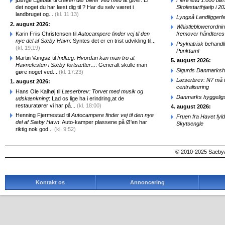
jBørge Egebak til
Gaven der bliver ved med at give!
: Er
Flere end 1.000 bø
det noget du har læst dig til ? Har du selv været i
Skolestarthjælp i 2
landbruget og...
(kl. 11:13)
Lyngså Landliggerf
2. august 2026:
Whistleblowerordni
Karin Friis Christensen til
Autocampere finder vej til den
fremover håndteres
nye del af Sæby Havn
: Syntes det er en trist udvikling til...
Psykiatrisk behandl
(kl. 19:19)
Punktum!
Martin Vangsø til
Indlæg: Hvordan kan man tro at
5. august 2026:
Havnefesten i Sæby fortsætter...
: Generalt skulle man
Sigurds Danmarkshi
gøre noget ved...
(kl. 17:23)
Læserbrev: N7 må ik
1. august 2026:
centralisering
Hans Ole Kalhøj til
Læserbrev: Torvet med musik og
Danmarks hyggelig
udskænkning
: Lad os lige ha i erindring,at de
restauratører vi har på...
(kl. 18:00)
4. august 2026:
Henning Fjermestad til
Autocampere finder vej til den nye
Fruen fra Havet fyl
del af Sæby Havn
: Auto-kamper plassene på Ø'en har
Skytsengle
riktig nok god...
(kl. 9:52)
© 2010-2025 SaebyA
Kontakt os
Annoncering