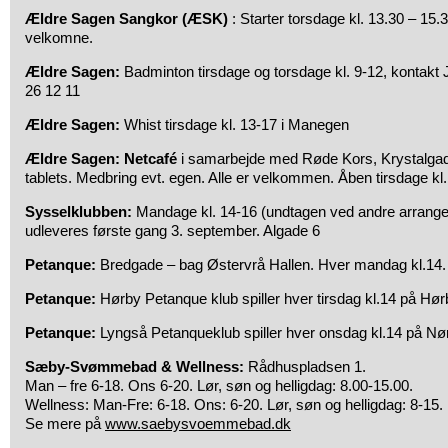
Ældre Sagen Sangkor (ÆSK)
: Starter torsdage kl. 13.30 – 15.
velkomne.
Ældre Sagen:
Badminton tirsdage og torsdage kl. 9-12, kontakt 
26 12 11
Ældre Sagen:
Whist tirsdage kl. 13-17 i Manegen
Ældre Sagen: Netcafé
i samarbejde med Røde Kors, Krystalgade
tablets. Medbring evt. egen. Alle er velkommen. Åben tirsdage kl
Sysselklubben:
Mandage kl. 14-16 (undtagen ved andre arrang
udleveres første gang 3. september. Algade 6
Petanque:
Bredgade – bag Østervrå Hallen. Hver mandag kl.14.
Petanque:
Hørby Petanque klub spiller hver tirsdag kl.14 på Hø
Petanque:
Lyngså Petanqueklub spiller hver onsdag kl.14 på Nø
Sæby-Svømmebad & Wellness:
Rådhuspladsen 1.
Man – fre 6-18. Ons 6-20. Lør, søn og helligdag: 8.00-15.00.
Wellness: Man-Fre: 6-18. Ons: 6-20. Lør, søn og helligdag: 8-15.
Se mere på
www.saebysvoemmebad.dk