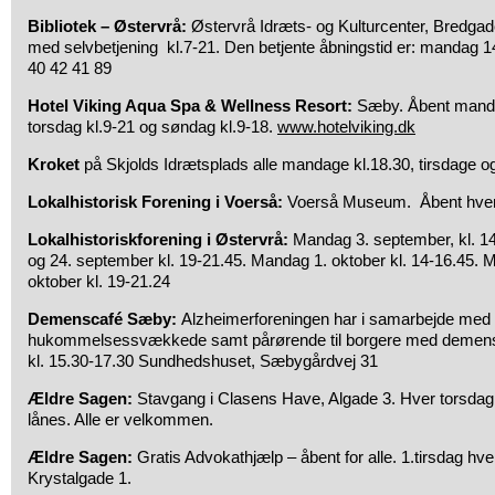
Bibliotek – Østervrå:
Østervrå Idræts- og Kulturcenter, Bredgad
med selvbetjening kl.7-21. Den betjente åbningstid er: mandag 1
40 42 41 89
Hotel Viking Aqua Spa & Wellness Resort:
Sæby. Åbent mandag
torsdag kl.9-21 og søndag kl.9-18.
www.hotelviking.dk
Kroket
på Skjolds Idrætsplads alle mandage kl.18.30, tirsdage og
Lokalhistorisk Forening i Voerså:
Voerså Museum. Åbent hver 
Lokalhistoriskforening i Østervrå:
Mandag 3. september, kl. 1
og 24. september kl. 19-21.45. Mandag 1. oktober kl. 14-16.45. M
oktober kl. 19-21.24
Demenscafé Sæby:
Alzheimerforeningen har i samarbejde med
hukommelsessvækkede samt pårørende til borgere med demens. 
kl. 15.30-17.30 Sundhedshuset, Sæbygårdvej 31
Ældre Sagen:
Stavgang i Clasens Have, Algade 3. Hver torsdag 
lånes. Alle er velkommen.
Ældre Sagen:
Gratis Advokathjælp – åbent for alle. 1.tirsdag hve
Krystalgade 1.