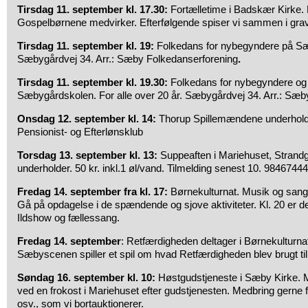
Tirsdag 11. september kl. 17.30:
Fortælletime i Badskær Kirke. Fo
Gospelbørnene medvirker. Efterfølgende spiser vi sammen i grav
Tirsdag 11. september kl. 19:
Folkedans for nybegyndere på S
Sæbygårdvej 34. Arr.: Sæby Folkedanserforening
.
Tirsdag 11. september kl. 19.30:
Folkedans for nybegyndere og
Sæbygårdskolen. For alle over 20 år. Sæbygårdvej 34. Arr.: Sæb
Onsdag 12. september kl. 14:
Thorup Spillemændene underhold
Pensionist- og Efterlønsklub
Torsdag 13. september kl. 13:
Suppeaften i Mariehuset, Strand
underholder. 50 kr. inkl.1 øl/vand. Tilmelding senest 10. 9846744
Fredag 14. september fra kl. 17:
Børnekulturnat. Musik og sang 
Gå på opdagelse i de spændende og sjove aktiviteter. Kl. 20 er der
Ildshow og fællessang.
Fredag 14. september
: Retfærdigheden deltager i Børnekulturnat
Sæbyscenen spiller et spil om hvad Retfærdigheden blev brugt til
Søndag 16. september kl. 10:
Høstgudstjeneste i Sæby Kirke. 
ved en frokost i Mariehuset efter gudstjenesten. Medbring gerne 
osv., som vi bortauktionerer.