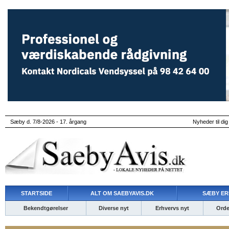
Sæby d. 7/8-2026 - 17. årgang
Nyheder til dig
STARTSIDE
ALT OM SAEBYAVIS.DK
SÆBY ER
Bekendtgørelser
Diverse nyt
Erhvervs nyt
Ordet