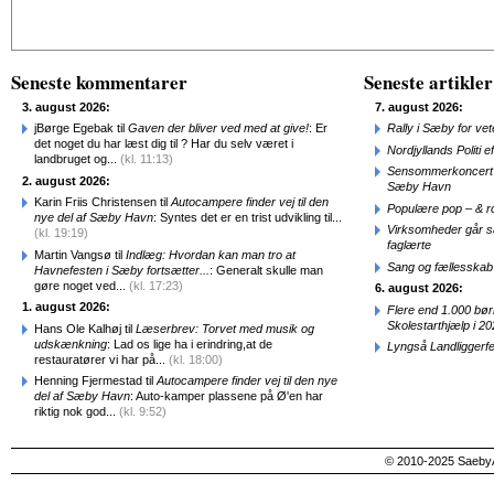
Alternative:
Seneste kommentarer
Seneste artikler
3. august 2026:
7. august 2026:
jBørge Egebak til
Gaven der bliver ved med at give!
: Er
Rally i Sæby for vet
det noget du har læst dig til ? Har du selv været i
Nordjyllands Politi 
landbruget og...
(kl. 11:13)
Sensommerkoncert o
2. august 2026:
Sæby Havn
Karin Friis Christensen til
Autocampere finder vej til den
Populære pop – & 
nye del af Sæby Havn
: Syntes det er en trist udvikling til...
Virksomheder går 
(kl. 19:19)
faglærte
Martin Vangsø til
Indlæg: Hvordan kan man tro at
Sang og fællesskab
Havnefesten i Sæby fortsætter...
: Generalt skulle man
gøre noget ved...
(kl. 17:23)
6. august 2026:
1. august 2026:
Flere end 1.000 bø
Skolestarthjælp i 2
Hans Ole Kalhøj til
Læserbrev: Torvet med musik og
udskænkning
: Lad os lige ha i erindring,at de
Lyngså Landliggerf
restauratører vi har på...
(kl. 18:00)
Henning Fjermestad til
Autocampere finder vej til den nye
del af Sæby Havn
: Auto-kamper plassene på Ø'en har
riktig nok god...
(kl. 9:52)
© 2010-2025 SaebyA