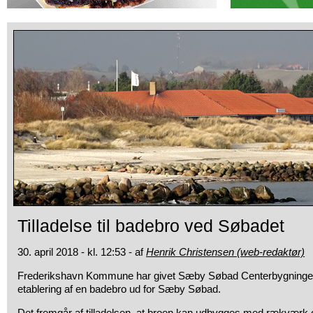
Tilladelse til badebro ved Søbadet
30. april 2018 - kl. 12:53 - af
Henrik Christensen (web-redaktør)
Frederikshavn Kommune har givet Sæby Søbad Centerbygninge
etablering af en badebro ud for Sæby Søbad.
Det fremgår af tilladelsen, at broen kan udbygges med rækværk 