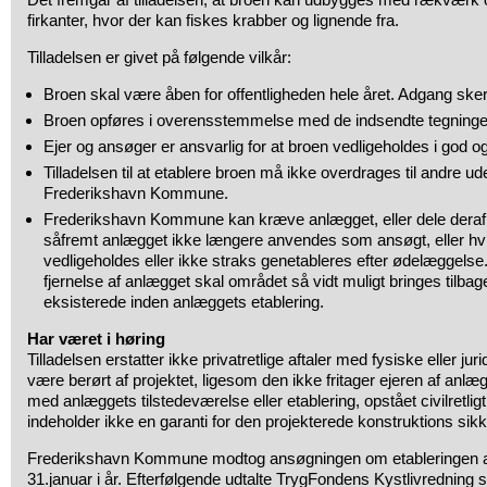
firkanter, hvor der kan fiskes krabber og lignende fra.
Tilladelsen er givet på følgende vilkår:
Broen skal være åben for offentligheden hele året. Adgang sker
Broen opføres i overensstemmelse med de indsendte tegninge
Ejer og ansøger er ansvarlig for at broen vedligeholdes i god og
Tilladelsen til at etablere broen må ikke overdrages til andre ude
Frederikshavn Kommune.
Frederikshavn Kommune kan kræve anlægget, eller dele deraf, f
såfremt anlægget ikke længere anvendes som ansøgt, eller hv
vedligeholdes eller ikke straks genetableres efter ødelæggelse
fjernelse af anlægget skal området så vidt muligt bringes tilbag
eksisterede inden anlæggets etablering.
Har været i høring
Tilladelsen erstatter ikke privatretlige aftaler med fysiske eller j
være berørt af projektet, ligesom den ikke fritager ejeren af anlægg
med anlæggets tilstedeværelse eller etablering, opstået civilretligt
indeholder ikke en garanti for den projekterede konstruktions sikker
Frederikshavn Kommune modtog ansøgningen om etableringen a
31.januar i år. Efterfølgende udtalte TrygFondens Kystlivrednin