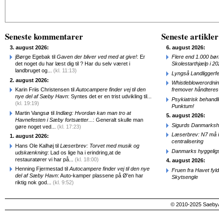
Alternative:
Seneste kommentarer
Seneste artikler
3. august 2026:
6. august 2026:
jBørge Egebak til
Gaven der bliver ved med at give!
: Er
Flere end 1.000 bø
det noget du har læst dig til ? Har du selv været i
Skolestarthjælp i 2
landbruget og...
(kl. 11:13)
Lyngså Landliggerf
2. august 2026:
Whistleblowerordni
Karin Friis Christensen til
Autocampere finder vej til den
fremover håndteres
nye del af Sæby Havn
: Syntes det er en trist udvikling til...
Psykiatrisk behandl
(kl. 19:19)
Punktum!
Martin Vangsø til
Indlæg: Hvordan kan man tro at
5. august 2026:
Havnefesten i Sæby fortsætter...
: Generalt skulle man
Sigurds Danmarkshi
gøre noget ved...
(kl. 17:23)
Læserbrev: N7 må ik
1. august 2026:
centralisering
Hans Ole Kalhøj til
Læserbrev: Torvet med musik og
Danmarks hyggelig
udskænkning
: Lad os lige ha i erindring,at de
restauratører vi har på...
(kl. 18:00)
4. august 2026:
Henning Fjermestad til
Autocampere finder vej til den nye
Fruen fra Havet fyl
del af Sæby Havn
: Auto-kamper plassene på Ø'en har
Skytsengle
riktig nok god...
(kl. 9:52)
© 2010-2025 SaebyA