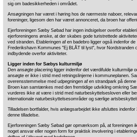
sig om badesikkerheden i området.
Ansøgningen har været i høring hos de nærmeste naboer, relev
foreninger, ligesom den har været annonceret, da broen har offent
Ejerforeningen Sæby Søbad har ingen indsigelser overfor etabler
ejerforeningens ønske, at der skabes gode turistrettede aktivitet
ved stranden. Etableringen af en badebro ligger også indenfor de i
Frederikshavn Kommunes ”Ej BLÅT til lyst”, hvor Nordstranden 
indbydende overfor aktiviteter.
Ligger inden for Sæbys kulturmiljø
Den ansøgte placering ligger indenfor det værdifulde kulturmiljø
ansøgte er ikke i strid med retningslinjerne i kommuneplanen. Sam
overensstemmelse med udpegningen af en strandpark på denne 
Broen kan samtænkes med den fremtidige udvikling omkring S
vurderes ikke at være i strid med naturbeskyttelsesloven eller
internationale naturbeskyttelsesområder og særlige artsbeskyttel
Tilladelsen bortfalder, hvis anlægsarbejdet ikke afsluttes indenfor 
denne tilladelse.
Ejerforeningen Sæby Søbad gør opmærksom på, at foreningen ikke
noget ansvar eller nogen form for praktisk involvering i etablering
driften af / tilsynet med badebroen.