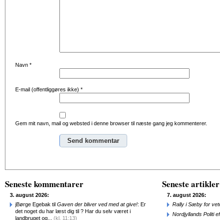
Navn
*
E-mail (offentliggøres ikke)
*
Gem mit navn, mail og websted i denne browser til næste gang jeg kommenterer.
Alternative:
Seneste kommentarer
Seneste artikler
3. august 2026:
7. august 2026:
jBørge Egebak til
Gaven der bliver ved med at give!
: Er
Rally i Sæby for vet
det noget du har læst dig til ? Har du selv været i
Nordjyllands Politi 
landbruget og...
(kl. 11:13)