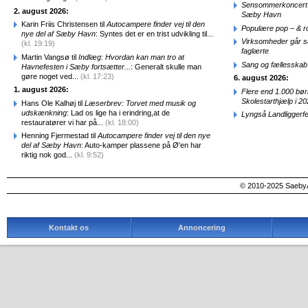
Sensommerkoncert o
2. august 2026:
Sæby Havn
Karin Friis Christensen til
Autocampere finder vej til den
Populære pop – & 
nye del af Sæby Havn
: Syntes det er en trist udvikling til...
Virksomheder går 
(kl. 19:19)
faglærte
Martin Vangsø til
Indlæg: Hvordan kan man tro at
Sang og fællesskab
Havnefesten i Sæby fortsætter...
: Generalt skulle man
gøre noget ved...
(kl. 17:23)
6. august 2026:
1. august 2026:
Flere end 1.000 bø
Skolestarthjælp i 2
Hans Ole Kalhøj til
Læserbrev: Torvet med musik og
udskænkning
: Lad os lige ha i erindring,at de
Lyngså Landliggerf
restauratører vi har på...
(kl. 18:00)
Henning Fjermestad til
Autocampere finder vej til den nye
del af Sæby Havn
: Auto-kamper plassene på Ø'en har
riktig nok god...
(kl. 9:52)
© 2010-2025 SaebyA
Kontakt os
Annoncering