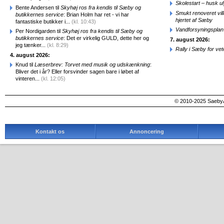
Skolestart – husk uly
Bente Andersen til
Skyhøj ros fra kendis til Sæby og
Smukt renoveret vill
butikkernes service
: Brian Holm har ret - vi har
hjertet af Sæby
fantastiske butikker i...
(kl. 10:43)
Vandforsyningsplan 
Per Nordigarden til
Skyhøj ros fra kendis til Sæby og
butikkernes service
: Det er virkelig GULD, dette her og
7. august 2026:
jeg tænker...
(kl. 8:29)
Rally i Sæby for vet
4. august 2026:
Knud til
Læserbrev: Torvet med musik og udskænkning
:
Bliver det i år? Eller forsvinder sagen bare i løbet af
vinteren...
(kl. 12:05)
© 2010-2025 SaebyA
Kontakt os
Annoncering