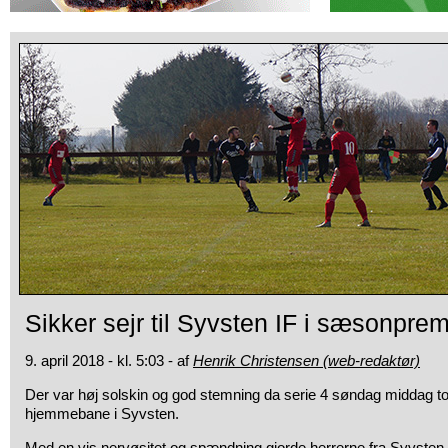
Sikker sejr til Syvsten IF i sæsonpre
9. april 2018 - kl. 5:03 - af
Henrik Christensen (web-redaktør)
Der var høj solskin og god stemning da serie 4 søndag middag to
hjemmebane i Syvsten.
Med en vis nervøsitet og spændning gjorde herrerne fra Syvsten s