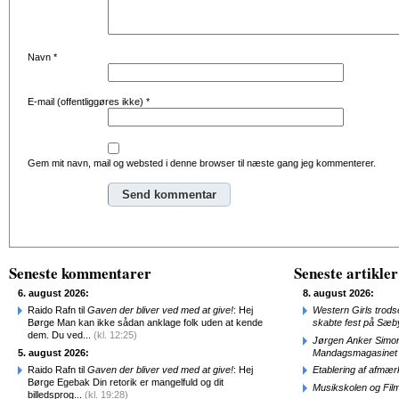
Navn
*
E-mail (offentliggøres ikke)
*
Gem mit navn, mail og websted i denne browser til næste gang jeg kommenterer.
Alternative:
Seneste kommentarer
Seneste artikler
6. august 2026:
8. august 2026:
Raido Rafn til
Gaven der bliver ved med at give!
: Hej
Western Girls trod
Børge Man kan ikke sådan anklage folk uden at kende
skabte fest på Sæb
dem. Du ved...
(kl. 12:25)
Jørgen Anker Simon
5. august 2026:
Mandagsmagasinet
Raido Rafn til
Gaven der bliver ved med at give!
: Hej
Etablering af afmæ
Børge Egebak Din retorik er mangelfuld og dit
Musikskolen og Fil
billedsprog...
(kl. 19:28)