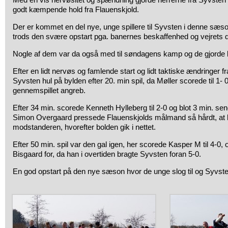
godt kæmpende hold fra Flauenskjold.
Der er kommet en del nye, unge spillere til Syvsten i denne sæso
trods den svære opstart pga. banernes beskaffenhed og vejrets dri
Nogle af dem var da også med til søndagens kamp og de gjorde b
Efter en lidt nervøs og famlende start og lidt taktiske ændringer f
Syvsten hul på bylden efter 20. min spil, da Møller scorede til 1- 0
gennemspillet angreb.
Efter 34 min. scorede Kenneth Hylleberg til 2-0 og blot 3 min. sene
Simon Overgaard pressede Flauenskjolds målmand så hårdt, at 
modstanderen, hvorefter bolden gik i nettet.
Efter 50 min. spil var den gal igen, her scorede Kasper M til 4-0,
Bisgaard for, da han i overtiden bragte Syvsten foran 5-0.
En god opstart på den nye sæson hvor de unge slog til og Syvste