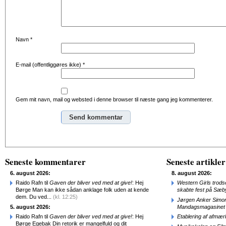
Navn
*
E-mail (offentliggøres ikke)
*
Gem mit navn, mail og websted i denne browser til næste gang jeg kommenterer.
Alternative:
Seneste kommentarer
Seneste artikler
6. august 2026:
8. august 2026:
Raido Rafn til
Gaven der bliver ved med at give!
: Hej
Western Girls trod
Børge Man kan ikke sådan anklage folk uden at kende
skabte fest på Sæb
dem. Du ved...
(kl. 12:25)
Jørgen Anker Simon
5. august 2026:
Mandagsmagasinet
Raido Rafn til
Gaven der bliver ved med at give!
: Hej
Etablering af afmæ
Børge Egebak Din retorik er mangelfuld og dit