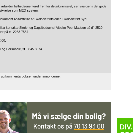
arbejder helhedsorienteret fremfor detailorienteret, ser værdien i det gode
estyrelse som MED system.
dokument Ansættelse af Skoledistriktsleder, Skoledistrikt Syd.
til at kontakte Skole- og Dagtilbudschef Vibeke Post Madsen på tlf. 2520
r på tlf. 2253 7554.
2.00.
 og Personale, tlf. 9845 8674.
 brug kommentarboksen under annoncerne.