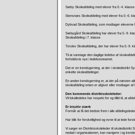
Sæby Skoleafdeling med elever fra 0.-4. klasse
Stensnæs Skoleafdeling med elever fra 0.-6. kl
Dybvad Skoleafdeling, som modtager eleverne fr
Sæbygård Skoleafdeling har elever fra 5.-9. kl
Skoleafdeling i 7. klasse
Torslev Skoleafdeling, der har elever fra 0.-9. k
Til at varetage den daglige ledelse af skoleafdel
forholdsvis nye i ledelsesteamet.
Det er en kendsgerning, at der i skoledistrikt S
enkelte skoleafdelinger.
En anden kendsgerning er, at der på næsten al
skoleafdeling enten er afgiver eller modtager af
Den kommende distriktsskoleleder:
Vil lokalledelse har respekt for og tillid til, at a
Er intuitiv stærk
Formår at få det bedste frem i alle afdelingslede
Har blik for forskellighed og evne til at lede fors
Vi søger en Distriktsskoleleder til skoledistrikt
nedad i organisationen, kan navigere i og kende 