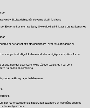
asse
a Hørby Skoleafdeling, når eleverne skal i 4. klasse
asse. Eleverne kommer fra Sæby Skoleafdeling i 5. klasse og fra Stensnæs
lasse
ingerne er der ansat otte afdelingsledere, hvor flere af lederne er
yd er mange forskellige lokalsamfund, der er vigtige medspillere for de
le skoleafdelinger skal være fokus på overgange, da man som
 børn fra anden skoleafdeling.
fdelingslederne får og tager ledelsesrum.
re.
kellighed.
 Syd, der har organisatorisk indsigt, kan balancere at lede både opad og
de forskellig niveauer.