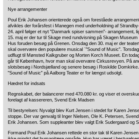
Nye arrangementer
Poul Erik Johansen orienterede også om foreståede arrangement
afvikles der forårsfest i Manegen med underholdning af Strandb
24. april følger et nyt ”Danmark spiser sammen”- arrangement, l
15. maj er der tur til Skage med rundvisning på Skagen Museum
Hus foruden besøg på Grenen. Onsdag den 30. maj er der teatertu
skal overvære den populære musical `”Sound of Music”. Torsdag d
udflugt til Mønsted Kalkgruber og Morten Korch Museet. En todage
går til København, hvor man skal overvære Cirkusrevyen. På an
slotsbesøg i Nordsjælland og senere besøg i Roskilde Domkirke.
”Sound of Music” på Aalborg Teater er for længst udsolgt.
Hædret for indsats
Regnskabet, der balancerer med 470.080 kr. og viser et overskud
forelagt af kassereren, Svend Erik Madsen
Til bestyrelsen: Nyvalgt blev Kurt Jensen i stedet for Karen Jens
stoppe. Der var genvalg til Inger Nielsen, Ole K. Petersen, Sve
Erik Johansen. Som suppleanter blev valgt Erik Sudergaard og
Formand Poul Erik Johansen rettede en stor tak til Karen Jensen
ikke mindst det humanitære område. Hun har været i bestyrelsen