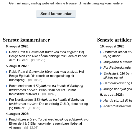
Gem mit navn, mail og websted i denne browser til næste gang jeg kommenterer.
Alternative:
Seneste kommentarer
Seneste artikler
6. august 2026:
10. august 2026:
Raido Rafn til
Gaven der bliver ved med at give!
: Hej
Drømmer du om at b
Børge Man kan ikke sådan anklage folk uden at kende
tøj og mode?
dem. Du ved...
(kl. 12:25)
Indbydelse til afske
5. august 2026:
For Retfærdigheden
Raido Rafn til
Gaven der bliver ved med at give!
: Hej
Skolestart: 516 bør
Børge Egebak Din retorik er mangelfuld og dit
sikkert på vej
billedsprog...
(kl. 19:28)
Børneuniverser og 
Bente Andersen til
Skyhøj ros fra kendis til Sæby og
Mange har nydt god
butikkernes service
: Brian Holm har ret - vi har
fantastiske butikker i...
(kl. 10:43)
9. august 2026:
Per Nordigarden til
Skyhøj ros fra kendis til Sæby og
Har du styr på dit b
butikkernes service
: Det er virkelig GULD, dette her og
Koncert til fordel f
jeg tænker...
(kl. 8:29)
4. august 2026:
Knud til
Læserbrev: Torvet med musik og udskænkning
:
Bliver det i år? Eller forsvinder sagen bare i løbet af
vinteren...
(kl. 12:05)