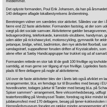
medlemmer.
Det oplyste formanden, Poul Erik Johansen, da han på årsmød
140 deltagere aflagde lokalbestyrelsens årsberetning.
Beretningen vidner om særdeles stor aktivitet. Således var der i å
færre end 22 faste aktiviteter. Formanden fastslog, at der som 
vægt på det sociale samvær. Aktiviteterne gælder besøgsvenner,
ledsagerordning, telefonkæde, kørestols-skubbere, handyman, gra
uden alder på rickshawcykel, motionscykling, gymnastik for ældre
petanque, bridge, whist, badminton, den nye aktivitet floorball, sa
søndagstræf, suppeaftener foruden driften af Krystalcafeén, som
alene efter at Sæby Handicapgruppe har trukket sig ud af samarb
Formanden rettede en stor tak til de godt 100 frivillige og tovhol
samtidig, at man gerne ser tilgang af nye frivillige. Ligeledes fasts
plads til flere deltagere på nogle af aktiviteterne.
Ud over de faste aktiviteter blev der i årets løb også afviklet en 
arrangementer, bl.a. en femdags tur til Bruxelles med besøg i 
hovedkvarter, todages juletur til Tønder med besøg bl.a. på Sch
Spiser sammen”- arrangement, flere virksomhedsbesøg, udflugt til 
teaterforestilling på Vendsyssel Teater, foredrag og ikke mindst l
jubilæumsfest med 170 deltagere, besøg på tjener-kokkeskolen 
Herregårdsmuseum foruden en række mindre arrangementer af for