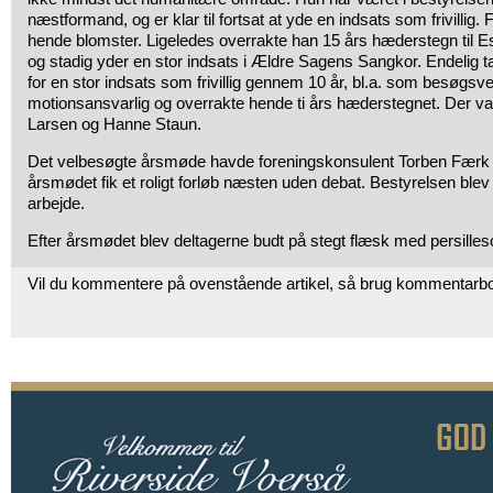
næstformand, og er klar til fortsat at yde en indsats som frivilli
hende blomster. Ligeledes overrakte han 15 års hæderstegn til Es
og stadig yder en stor indsats i Ældre Sagens Sangkor. Endelig
for en stor indsats som frivillig gennem 10 år, bl.a. som besøgsv
motionsansvarlig og overrakte hende ti års hæderstegnet. Der var
Larsen og Hanne Staun.
Det velbesøgte årsmøde havde foreningskonsulent Torben Færk 
årsmødet fik et roligt forløb næsten uden debat. Bestyrelsen blev
arbejde.
Efter årsmødet blev deltagerne budt på stegt flæsk med persilles
Vil du kommentere på ovenstående artikel, så brug kommentarb