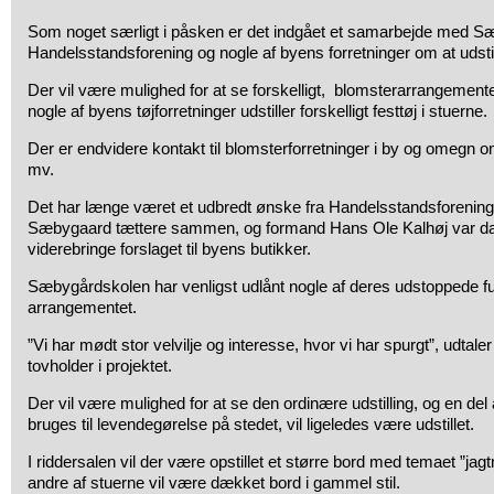
Som noget særligt i påsken er det indgået et samarbejde med S
Handelsstandsforening og nogle af byens forretninger om at udstille
Der vil være mulighed for at se forskelligt, blomsterarrangement
nogle af byens tøjforretninger udstiller forskelligt festtøj i stuerne.
Der er endvidere kontakt til blomsterforretninger i by og omegn 
mv.
Det har længe været et udbredt ønske fra Handelsstandsforening
Sæbygaard tættere sammen, og formand Hans Ole Kalhøj var da he
viderebringe forslaget til byens butikker.
Sæbygårdskolen har venligst udlånt nogle af deres udstoppede fug
arrangementet.
”Vi har mødt stor velvilje og interesse, hvor vi har spurgt”, udtale
tovholder i projektet.
Der vil være mulighed for at se den ordinære udstilling, og en del
bruges til levendegørelse på stedet, vil ligeledes være udstillet.
I riddersalen vil der være opstillet et større bord med temaet ”jag
andre af stuerne vil være dækket bord i gammel stil.