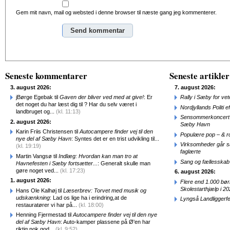
Gem mit navn, mail og websted i denne browser til næste gang jeg kommenterer.
Alternative:
Seneste kommentarer
Seneste artikler
3. august 2026:
7. august 2026:
jBørge Egebak til
Gaven der bliver ved med at give!
: Er
Rally i Sæby for vet
det noget du har læst dig til ? Har du selv været i
Nordjyllands Politi 
landbruget og...
(kl. 11:13)
Sensommerkoncert o
2. august 2026:
Sæby Havn
Karin Friis Christensen til
Autocampere finder vej til den
Populære pop – & 
nye del af Sæby Havn
: Syntes det er en trist udvikling til...
Virksomheder går 
(kl. 19:19)
faglærte
Martin Vangsø til
Indlæg: Hvordan kan man tro at
Sang og fællesskab
Havnefesten i Sæby fortsætter...
: Generalt skulle man
gøre noget ved...
(kl. 17:23)
6. august 2026:
1. august 2026:
Flere end 1.000 bø
Skolestarthjælp i 2
Hans Ole Kalhøj til
Læserbrev: Torvet med musik og
udskænkning
: Lad os lige ha i erindring,at de
Lyngså Landliggerf
restauratører vi har på...
(kl. 18:00)
Henning Fjermestad til
Autocampere finder vej til den nye
del af Sæby Havn
: Auto-kamper plassene på Ø'en har
riktig nok god...
(kl. 9:52)