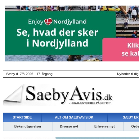
Sæby d. 7/8-2026 - 17. årgang
Nyheder til dig
STARTSIDE
ALT OM SAEBYAVIS.DK
SÆBY ER
Bekendtgørelser
Diverse nyt
Erhvervs nyt
Ordet