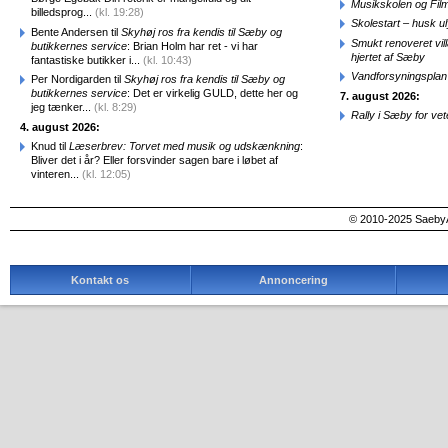
Musikskolen og Fil
billedsprog...
(kl. 19:28)
Skolestart – husk uly
Bente Andersen til
Skyhøj ros fra kendis til Sæby og
Smukt renoveret vill
butikkernes service
: Brian Holm har ret - vi har
hjertet af Sæby
fantastiske butikker i...
(kl. 10:43)
Vandforsyningsplan 
Per Nordigarden til
Skyhøj ros fra kendis til Sæby og
butikkernes service
: Det er virkelig GULD, dette her og
7. august 2026:
jeg tænker...
(kl. 8:29)
Rally i Sæby for vet
4. august 2026:
Knud til
Læserbrev: Torvet med musik og udskænkning
:
Bliver det i år? Eller forsvinder sagen bare i løbet af
vinteren...
(kl. 12:05)
© 2010-2025 SaebyA
Kontakt os
Annoncering