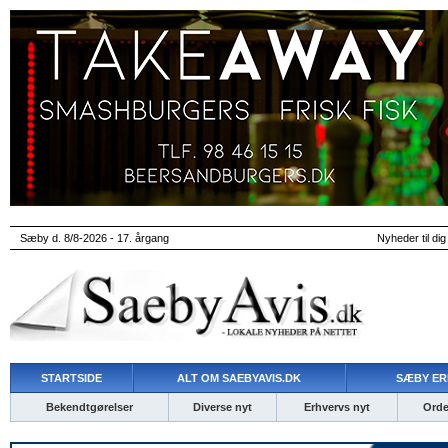
Sæby d. 8/8-2026 - 17. årgang
Nyheder til dig
STARTSIDE
ALT OM SAEBYAVIS.DK
SÆBY ER
Bekendtgørelser
Diverse nyt
Erhvervs nyt
Ordet