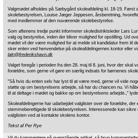
Valgmødet afholdes på Sæbygård skoleafdeling kl. 18-19. Først 
skolebestyrelsen, Louise Jæger Jeppesen, årsberetning, hvorefter 
med medlemmer af den nuværende skolebestyrelse.
Som aftenens tredje punkt informerer skoledistriktsleder Lars L
valg og bestyrelse, inden der bliver mulighed for opstilling. Ud ove
mødet vil der være mulighed for at melde sit kandidatur frem til de
sker enten ved henvendelse på skoleafdelingernes kontor eller vi
laln@frederikshavn.dk
Valget foregår i perioden fra den 28. maj til 8. juni, hvor der skal
forældre, som gerne vil gøre en særlig indsats for børnenes skol
”Så hvis du enten selv har lyst til at være med, gerne vil vide nog
støtte op om bestyrelsens arbejde, så har du chancen nu. Vi håber
til at deltage i mødet og bakke op om bestyrelsens arbejde.,” lyde
Skoleafdelingerne har udarbejdet valglister over de forældre, der 
stemmeberettigede til skolebestyrelsen. Interesserede kan sikre 
valglisten ved at kontakte skolens kontor.
Tekst af Per Rye
Vil du kommentere på ovenstående artikel, så brug kommentarb