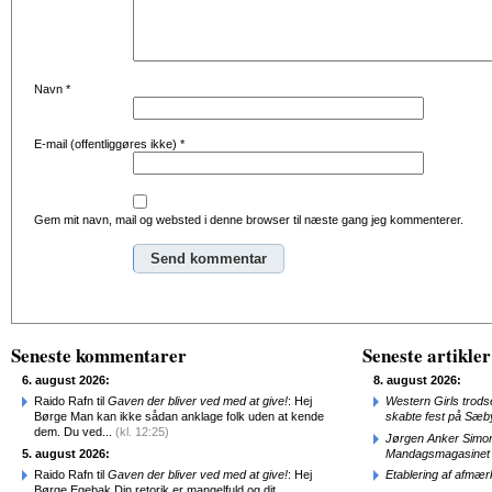
Navn
*
E-mail (offentliggøres ikke)
*
Gem mit navn, mail og websted i denne browser til næste gang jeg kommenterer.
Alternative:
Seneste kommentarer
Seneste artikler
6. august 2026:
8. august 2026:
Raido Rafn til
Gaven der bliver ved med at give!
: Hej
Western Girls trod
Børge Man kan ikke sådan anklage folk uden at kende
skabte fest på Sæb
dem. Du ved...
(kl. 12:25)
Jørgen Anker Simon
5. august 2026:
Mandagsmagasinet
Raido Rafn til
Gaven der bliver ved med at give!
: Hej
Etablering af afmæ
Børge Egebak Din retorik er mangelfuld og dit