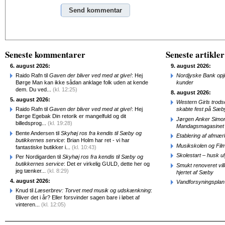
Alternative:
Seneste kommentarer
Seneste artikler
6. august 2026:
9. august 2026:
Raido Rafn til
Gaven der bliver ved med at give!
: Hej
Nordjyske Bank opjus
Børge Man kan ikke sådan anklage folk uden at kende
kunder
dem. Du ved...
(kl. 12:25)
8. august 2026:
5. august 2026:
Western Girls trod
Raido Rafn til
Gaven der bliver ved med at give!
: Hej
skabte fest på Sæb
Børge Egebak Din retorik er mangelfuld og dit
Jørgen Anker Simon
billedsprog...
(kl. 19:28)
Mandagsmagasinet
Bente Andersen til
Skyhøj ros fra kendis til Sæby og
Etablering af afmæ
butikkernes service
: Brian Holm har ret - vi har
Musikskolen og Fil
fantastiske butikker i...
(kl. 10:43)
Skolestart – husk uly
Per Nordigarden til
Skyhøj ros fra kendis til Sæby og
butikkernes service
: Det er virkelig GULD, dette her og
Smukt renoveret vill
jeg tænker...
(kl. 8:29)
hjertet af Sæby
4. august 2026:
Vandforsyningsplan 
Knud til
Læserbrev: Torvet med musik og udskænkning
:
Bliver det i år? Eller forsvinder sagen bare i løbet af
vinteren...
(kl. 12:05)