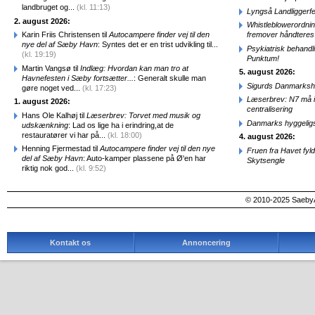
landbruget og...
(kl. 11:13)
Lyngså Landliggerf
2. august 2026:
Whistleblowerordni
Karin Friis Christensen til
Autocampere finder vej til den
fremover håndteres
nye del af Sæby Havn
: Syntes det er en trist udvikling til...
Psykiatrisk behandl
(kl. 19:19)
Punktum!
Martin Vangsø til
Indlæg: Hvordan kan man tro at
5. august 2026:
Havnefesten i Sæby fortsætter...
: Generalt skulle man
Sigurds Danmarkshi
gøre noget ved...
(kl. 17:23)
Læserbrev: N7 må ik
1. august 2026:
centralisering
Hans Ole Kalhøj til
Læserbrev: Torvet med musik og
Danmarks hyggelig
udskænkning
: Lad os lige ha i erindring,at de
restauratører vi har på...
(kl. 18:00)
4. august 2026:
Henning Fjermestad til
Autocampere finder vej til den nye
Fruen fra Havet fyl
del af Sæby Havn
: Auto-kamper plassene på Ø'en har
Skytsengle
riktig nok god...
(kl. 9:52)
© 2010-2025 SaebyA
Kontakt os
Annoncering