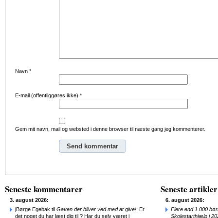
Navn
*
E-mail (offentliggøres ikke)
*
Gem mit navn, mail og websted i denne browser til næste gang jeg kommenterer.
Alternative:
Seneste kommentarer
Seneste artikler
3. august 2026:
6. august 2026:
jBørge Egebak til
Gaven der bliver ved med at give!
: Er
Flere end 1.000 bø
det noget du har læst dig til ? Har du selv været i
Skolestarthjælp i 2