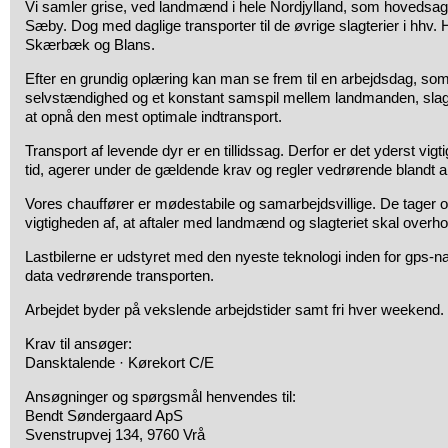
Vi samler grise, ved landmænd i hele Nordjylland, som hovedsagelig
Sæby. Dog med daglige transporter til de øvrige slagterier i hhv.
Skærbæk og Blans.
Efter en grundig oplæring kan man se frem til en arbejdsdag, som
selvstændighed og et konstant samspil mellem landmanden, slag
at opnå den mest optimale indtransport.
Transport af levende dyr er en tillidssag. Derfor er det yderst vigti
tid, agerer under de gældende krav og regler vedrørende blandt 
Vores chauffører er mødestabile og samarbejdsvillige. De tager o
vigtigheden af, at aftaler med landmænd og slagteriet skal overho
Lastbilerne er udstyret med den nyeste teknologi inden for gps-na
data vedrørende transporten.
Arbejdet byder på vekslende arbejdstider samt fri hver weekend.
Krav til ansøger:
Dansktalende · Kørekort C/E
Ansøgninger og spørgsmål henvendes til:
Bendt Søndergaard ApS
Svenstrupvej 134, 9760 Vrå