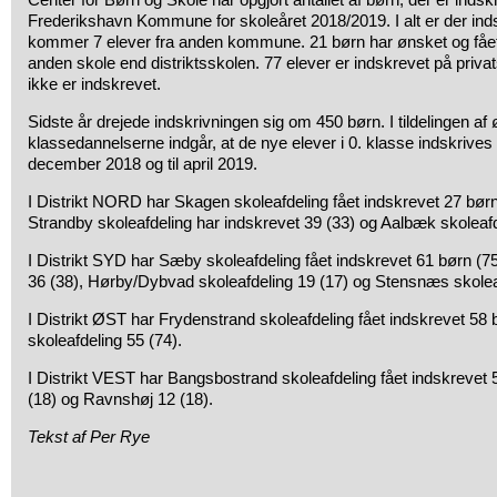
Frederikshavn Kommune for skoleåret 2018/2019. I alt er der inds
kommer 7 elever fra anden kommune. 21 børn har ønsket og fået o
anden skole end distriktsskolen. 77 elever er indskrevet på priva
ikke er indskrevet.
Sidste år drejede indskrivningen sig om 450 børn. I tildelingen af
klassedannelserne indgår, at de nye elever i 0. klasse indskrives i 3
december 2018 og til april 2019.
I Distrikt NORD har Skagen skoleafdeling fået indskrevet 27 børn
Strandby skoleafdeling har indskrevet 39 (33) og Aalbæk skoleafd
I Distrikt SYD har Sæby skoleafdeling fået indskrevet 61 børn (75
36 (38), Hørby/Dybvad skoleafdeling 19 (17) og Stensnæs skoleaf
I Distrikt ØST har Frydenstrand skoleafdeling fået indskrevet 58
skoleafdeling 55 (74).
I Distrikt VEST har Bangsbostrand skoleafdeling fået indskrevet
(18) og Ravnshøj 12 (18).
Tekst af Per Rye