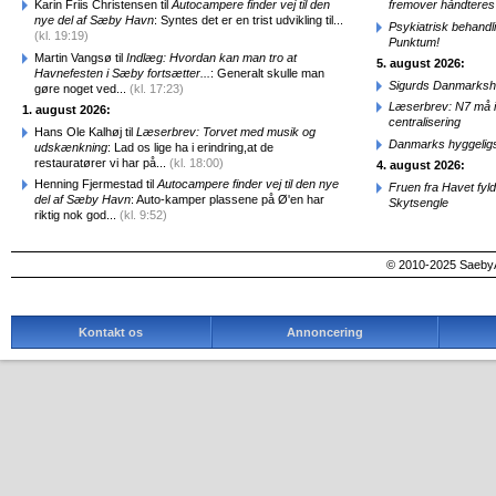
Karin Friis Christensen til
Autocampere finder vej til den
fremover håndteres
nye del af Sæby Havn
: Syntes det er en trist udvikling til...
Psykiatrisk behandl
(kl. 19:19)
Punktum!
Martin Vangsø til
Indlæg: Hvordan kan man tro at
5. august 2026:
Havnefesten i Sæby fortsætter...
: Generalt skulle man
Sigurds Danmarkshi
gøre noget ved...
(kl. 17:23)
Læserbrev: N7 må ik
1. august 2026:
centralisering
Hans Ole Kalhøj til
Læserbrev: Torvet med musik og
Danmarks hyggelig
udskænkning
: Lad os lige ha i erindring,at de
restauratører vi har på...
(kl. 18:00)
4. august 2026:
Henning Fjermestad til
Autocampere finder vej til den nye
Fruen fra Havet fyl
del af Sæby Havn
: Auto-kamper plassene på Ø'en har
Skytsengle
riktig nok god...
(kl. 9:52)
© 2010-2025 SaebyA
Kontakt os
Annoncering