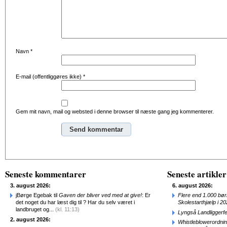
Navn
*
E-mail (offentliggøres ikke)
*
Gem mit navn, mail og websted i denne browser til næste gang jeg kommenterer.
Alternative:
Seneste kommentarer
Seneste artikler
3. august 2026:
6. august 2026:
jBørge Egebak til
Gaven der bliver ved med at give!
: Er
Flere end 1.000 bø
det noget du har læst dig til ? Har du selv været i
Skolestarthjælp i 2
landbruget og...
(kl. 11:13)
Lyngså Landliggerf
2. august 2026:
Whistleblowerordni