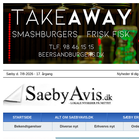
Sæby d. 7/8-2026 - 17. årgang
Nyheder til dig
STARTSIDE
ALT OM SAEBYAVIS.DK
SÆBY ER
Bekendtgørelser
Diverse nyt
Erhvervs nyt
Ordet