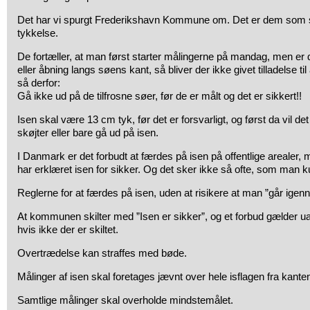
Det har vi spurgt Frederikshavn Kommune om. Det er dem som st
tykkelse.
De fortæller, at man først starter målingerne på mandag, men er d
eller åbning langs søens kant, så bliver der ikke givet tilladelse t
så derfor:
Gå ikke ud på de tilfrosne søer, før de er målt og det er sikkert!!
Isen skal være 13 cm tyk, før det er forsvarligt, og først da vil det
skøjter eller bare gå ud på isen.
I Danmark er det forbudt at færdes på isen på offentlige areale
har erklæret isen for sikker. Og det sker ikke så ofte, som man k
Reglerne for at færdes på isen, uden at risikere at man ”går igenn
At kommunen skilter med ”Isen er sikker”, og et forbud gælder ua
hvis ikke der er skiltet.
Overtrædelse kan straffes med bøde.
Målinger af isen skal foretages jævnt over hele isflagen fra kanten
Samtlige målinger skal overholde mindstemålet.