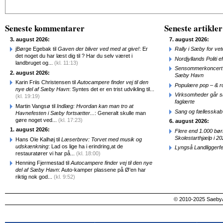
Alternative:
Seneste kommentarer
Seneste artikler
3. august 2026:
7. august 2026:
jBørge Egebak til
Gaven der bliver ved med at give!
: Er
Rally i Sæby for vet
det noget du har læst dig til ? Har du selv været i
Nordjyllands Politi 
landbruget og...
(kl. 11:13)
Sensommerkoncert o
2. august 2026:
Sæby Havn
Karin Friis Christensen til
Autocampere finder vej til den
Populære pop – & 
nye del af Sæby Havn
: Syntes det er en trist udvikling til...
Virksomheder går 
(kl. 19:19)
faglærte
Martin Vangsø til
Indlæg: Hvordan kan man tro at
Sang og fællesskab
Havnefesten i Sæby fortsætter...
: Generalt skulle man
gøre noget ved...
(kl. 17:23)
6. august 2026:
1. august 2026:
Flere end 1.000 bø
Skolestarthjælp i 2
Hans Ole Kalhøj til
Læserbrev: Torvet med musik og
udskænkning
: Lad os lige ha i erindring,at de
Lyngså Landliggerf
restauratører vi har på...
(kl. 18:00)
Henning Fjermestad til
Autocampere finder vej til den nye
del af Sæby Havn
: Auto-kamper plassene på Ø'en har
riktig nok god...
(kl. 9:52)
© 2010-2025 SaebyA