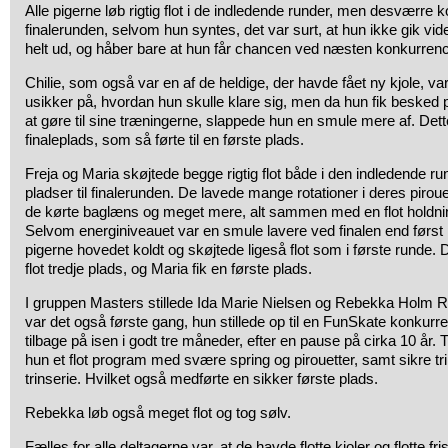
Alle pigerne løb rigtig flot i de indledende runder, men desværre 
finalerunden, selvom hun syntes, det var surt, at hun ikke gik vide
helt ud, og håber bare at hun får chancen ved næsten konkurren
Chilie, som også var en af de heldige, der havde fået ny kjole, var
usikker på, hvordan hun skulle klare sig, men da hun fik besked 
at gøre til sine træningerne, slappede hun en smule mere af. Dett
finaleplads, som så førte til en første plads.
Freja og Maria skøjtede begge rigtig flot både i den indledende r
pladser til finalerunden. De lavede mange rotationer i deres piro
de kørte baglæns og meget mere, alt sammen med en flot holdnin
Selvom energiniveauet var en smule lavere ved finalen end først
pigerne hovedet koldt og skøjtede ligeså flot som i første runde. D
flot tredje plads, og Maria fik en første plads.
I gruppen Masters stillede Ida Marie Nielsen og Rebekka Holm 
var det også første gang, hun stillede op til en FunSkate konkur
tilbage på isen i godt tre måneder, efter en pause på cirka 10 år.
hun et flot program med svære spring og pirouetter, samt sikre tri
trinserie. Hvilket også medførte en sikker første plads.
Rebekka løb også meget flot og tog sølv.
Fælles for alle deltagerne var, at de havde flotte kjoler og flotte fr