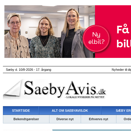
Sæby d. 10/8-2026 - 17. årgang
Nyheder til di
STARTSIDE
ALT OM SAEBYAVIS.DK
SÆBY ER
Bekendtgørelser
Diverse nyt
Erhvervs nyt
Ordet