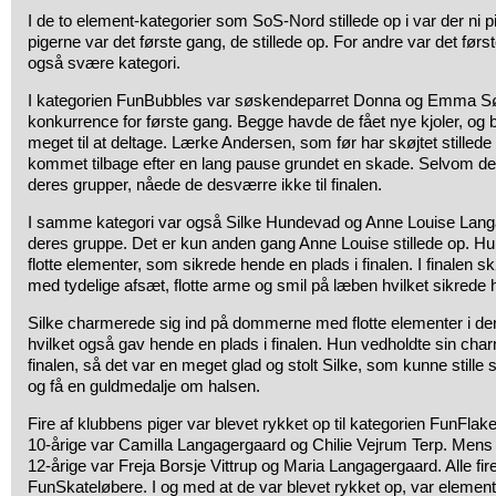
I de to element-kategorier som SoS-Nord stillede op i var der ni pi
pigerne var det første gang, de stillede op. For andre var det før
også svære kategori.
I kategorien FunBubbles var søskendeparret Donna og Emma Sø
konkurrence for første gang. Begge havde de fået nye kjoler, og
meget til at deltage. Lærke Andersen, som før har skøjtet stillede 
kommet tilbage efter en lang pause grundet en skade. Selvom de all
deres grupper, nåede de desværre ikke til finalen.
I samme kategori var også Silke Hundevad og Anne Louise Lang
deres gruppe. Det er kun anden gang Anne Louise stillede op. Hun
flotte elementer, som sikrede hende en plads i finalen. I finalen skø
med tydelige afsæt, flotte arme og smil på læben hvilket sikrede 
Silke charmerede sig ind på dommerne med flotte elementer i de
hvilket også gav hende en plads i finalen. Hun vedholdte sin char
finalen, så det var en meget glad og stolt Silke, som kunne stille s
og få en guldmedalje om halsen.
Fire af klubbens piger var blevet rykket op til kategorien FunFlakes
10-årige var Camilla Langagergaard og Chilie Vejrum Terp. Mens de
12-årige var Freja Borsje Vittrup og Maria Langagergaard. Alle fire
FunSkateløbere. I og med at de var blevet rykket op, var elemen