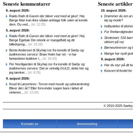
Seneste kommentarer
Seneste artikler
6. august 2026:
10. august 2026:
Raido Rafn til
Gaven der bliver ved med at give!
: Hej
Drømmer du om at b
Børge Man kan ikke sådan anklage folk uden at kende
tøj og mode?
dem. Du ved...
(kl. 12:25)
Indbydelse til afske
5. august 2026:
For Retfærdigheden
Raido Rafn til
Gaven der bliver ved med at give!
: Hej
Skolestart: 516 bør
Børge Egebak Din retorik er mangelfuld og dit
sikkert på vej
billedsprog...
(kl. 19:28)
Børneuniverser og 
Bente Andersen til
Skyhøj ros fra kendis til Sæby og
Mange har nydt god
butikkernes service
: Brian Holm har ret - vi har
fantastiske butikker i...
(kl. 10:43)
9. august 2026:
Per Nordigarden til
Skyhøj ros fra kendis til Sæby og
Har du styr på dit b
butikkernes service
: Det er virkelig GULD, dette her og
Koncert til fordel f
jeg tænker...
(kl. 8:29)
4. august 2026:
Knud til
Læserbrev: Torvet med musik og udskænkning
:
Bliver det i år? Eller forsvinder sagen bare i løbet af
vinteren...
(kl. 12:05)
© 2010-2025 SaebyA
Kontakt os
Annoncering