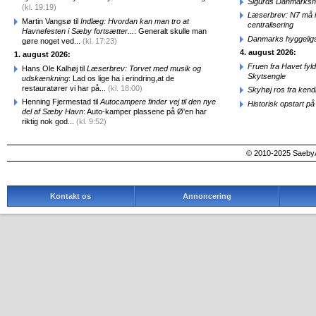
Sigurds Danmarkshi
(kl. 19:19)
Læserbrev: N7 må ik
Martin Vangsø til
Indlæg: Hvordan kan man tro at
centralisering
Havnefesten i Sæby fortsætter...
: Generalt skulle man
Danmarks hyggelig
gøre noget ved...
(kl. 17:23)
4. august 2026:
1. august 2026:
Fruen fra Havet fyl
Hans Ole Kalhøj til
Læserbrev: Torvet med musik og
Skytsengle
udskænkning
: Lad os lige ha i erindring,at de
restauratører vi har på...
(kl. 18:00)
Skyhøj ros fra kend
Henning Fjermestad til
Autocampere finder vej til den nye
Historisk opstart 
del af Sæby Havn
: Auto-kamper plassene på Ø'en har
riktig nok god...
(kl. 9:52)
© 2010-2025 SaebyA
Kontakt os
Annoncering