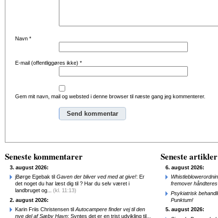
Navn
*
E-mail (offentliggøres ikke)
*
Gem mit navn, mail og websted i denne browser til næste gang jeg kommenterer.
Alternative:
Seneste kommentarer
Seneste artikler
3. august 2026:
6. august 2026:
jBørge Egebak til
Gaven der bliver ved med at give!
: Er
Whistleblowerordni
det noget du har læst dig til ? Har du selv været i
fremover håndteres
landbruget og...
(kl. 11:13)
Psykiatrisk behandl
2. august 2026:
Punktum!
Karin Friis Christensen til
Autocampere finder vej til den
5. august 2026:
nye del af Sæby Havn
: Syntes det er en trist udvikling til...