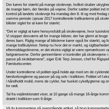
Der køres for stærkt på mange skoleveje, hvilket skaber utryghed o
de mange børn, der færdes på vejene. Derfor sætter politiet in
kontrol på landets skoleveje fra mandag den 8. til og med fredag de
samme periode i januar 2017 kontrollerede trafikanterne på skole
bilister sigtet for at køre for stærkt.
“Det er vigtigt at køre hensynsfuldt på skolevejene, hvor tusindv
Vi stopper desværre alt for mange bilister, der har glemt at brug
deres barn. Rigtig mange af bilisterne kører også for stærkt, og for 
mange trafikulykker. Netop nu hvor det er mørkt, og sigtbarheden
eftermiddagstimerne, er det ekstra vigtigt at være opmærksom o
fartgrænserne. Derfor gennemfører vi kontroller på skolevejene 
passe på skolebørnene”, siger Erik Terp Jensen, chef for Rigspoli
Færdselscenter.
Under kontrollerne vil politiet også holde øje med om de cyklend
færdselsreglerne og passer på sig selv i trafikken. Politiet vil f.e
i håndholdt mobil, mens de cykler, har husket cykellygterne og om
for rødt.
Tal fra vejdirektoratet viser, at 10 gange så mange 16-årige kommer
dræbt i trafikken som 6-årige.
Vil du kommentere på ovenstående artikel, så brug kommentarb