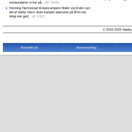
restauratører vi har på...
(kl. 18:00)
Henning Fjermestad til
Autocampere finder vej til den nye
del af Sæby Havn
: Auto-kamper plassene på Ø'en har
riktig nok god...
(kl. 9:52)
© 2010-2025 SaebyA
Kontakt os
Annoncering