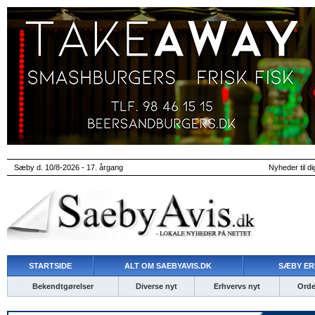
Sæby d. 10/8-2026 - 17. årgang
Nyheder til di
STARTSIDE
ALT OM SAEBYAVIS.DK
SÆBY ER
Bekendtgørelser
Diverse nyt
Erhvervs nyt
Ordet