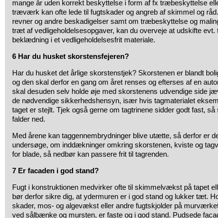
mange år uden korrekt beskyttelse i form af fx træbeskyttelse el
træværk kan ofte lede til fugtskader og angreb af skimmel og råd.
revner og andre beskadigelser samt om træbeskyttelse og maling 
træt af vedligeholdelsesopgaver, kan du overveje at udskifte ev
beklædning i et vedligeholdelsesfrit materiale.
6 Har du husket skorstensfejeren?
Har du husket det årlige skorstenstjek? Skorstenen er blandt bol
og den skal derfor en gang om året renses og efterses af en autor
skal desuden selv holde øje med skorstenens udvendige side jæv
de nødvendige sikkerhedshensyn, især hvis tagmaterialet eksempel
taget er stejlt. Tjek også gerne om tagtrinene sidder godt fast, så
falder ned.
Med årene kan taggennembrydninger blive utætte, så derfor er de
undersøge, om inddækninger omkring skorstenen, kviste og tagvind
for blade, så nedbør kan passere frit til tagrenden.
7 Er facaden i god stand?
Fugt i konstruktionen medvirker ofte til skimmelvækst på tapet el
bør derfor sikre dig, at ydermuren er i god stand og lukker tæt. H
skader, mos- og algevækst eller andre fugtskjolder på murværket, 
ved sålbænke og mursten, er faste og i god stand. Pudsede facade