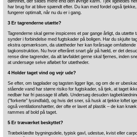
dørtrinet, der slides mere end den øvrige karm. Tjek ligeledes 
har brug for at blive spændt efter. Du kan med fordel også tjekk
fungerer optimalt, når nu du er i gang.
3 Er tagrenderne utætte?
Tagrenderne skal gerne inspiceres et par gange årligt, da utætte 
synder i forbindelse med fugtskader på boligen. Har du skjulte ta
ekstra opmærksom, da utætheder her kan forårsage omfattende 
tagkonstruktion. Nu hvor efteråret snart går på hæld, er det desude
rense dine tagrender, da alt løvfaldet gerne skal fjernes, inden
at undersøge selve afløbet for utætheder.
4 Holder taget vind og vejr ude?
Se efter, om tagplader og tagsten ligger lige, og om de er ubeska
stående vand har større risiko for fugtskader, så tjek, at taget ikk
nedbør har fri passage til afløb. Undersøg desuden tagbeklædnin
(”forkerte” lysindfald), og hvis det sner, så husk at tjekke loftet 
også ventilationshætter, der ofte er lavet af plastik – de kan kn
rammes af bold på taget.
5 Er træværket beskyttet?
Træbeklædte bygningsdele, typisk gavl, udestue, kvist eller carpo