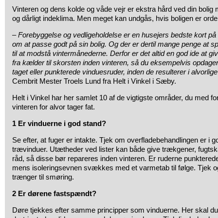
Vinteren og dens kolde og våde vejr er ekstra hård ved din bolig 
og dårligt indeklima. Men meget kan undgås, hvis boligen er ordent
–
Forebyggelse og vedligeholdelse er en husejers bedste kort på
om at passe godt på sin bolig. Og der er dertil mange penge at spa
til at modstå vintermånederne. Derfor er det altid en god ide at giv
fra kælder til skorsten inden vinteren, så du eksempelvis opdager
taget eller punkterede vinduesruder, inden de resulterer i alvorlig
Cembrit Mester Troels Lund fra Helt i Vinkel i Sæby.
Helt i Vinkel har her samlet 10 af de vigtigste områder, du med fo
vinteren for alvor tager fat.
1 Er vinduerne i god stand?
Se efter, at fuger er intakte. Tjek om overfladebehandlingen er i g
trævinduer. Utætheder ved lister kan både give trækgener, fugtska
råd, så disse bør repareres inden vinteren. Er ruderne punkterede
mens isoleringsevnen svækkes med et varmetab til følge. Tjek 
trænger til smøring.
2 Er dørene fastspændt?
Døre tjekkes efter samme principper som vinduerne. Her skal d