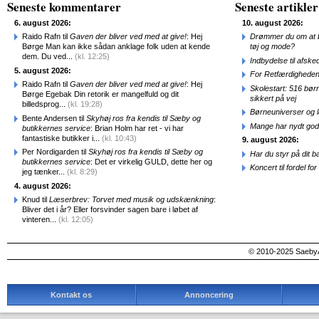
Seneste kommentarer
Seneste artikler
6. august 2026:
10. august 2026:
Raido Rafn til
Gaven der bliver ved med at give!
: Hej
Drømmer du om at b
Børge Man kan ikke sådan anklage folk uden at kende
tøj og mode?
dem. Du ved...
(kl. 12:25)
Indbydelse til afske
5. august 2026:
For Retfærdigheden
Raido Rafn til
Gaven der bliver ved med at give!
: Hej
Skolestart: 516 bør
Børge Egebak Din retorik er mangelfuld og dit
sikkert på vej
billedsprog...
(kl. 19:28)
Børneuniverser og 
Bente Andersen til
Skyhøj ros fra kendis til Sæby og
Mange har nydt god
butikkernes service
: Brian Holm har ret - vi har
fantastiske butikker i...
(kl. 10:43)
9. august 2026:
Per Nordigarden til
Skyhøj ros fra kendis til Sæby og
Har du styr på dit b
butikkernes service
: Det er virkelig GULD, dette her og
Koncert til fordel f
jeg tænker...
(kl. 8:29)
4. august 2026:
Knud til
Læserbrev: Torvet med musik og udskænkning
:
Bliver det i år? Eller forsvinder sagen bare i løbet af
vinteren...
(kl. 12:05)
© 2010-2025 SaebyA
Kontakt os
Annoncering