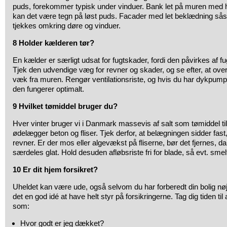
puds, forekommer typisk under vinduer. Bank let på muren med h
kan det være tegn på løst puds. Facader med let beklædning så
tjekkes omkring døre og vinduer.
8 Holder kælderen tør?
En kælder er særligt udsat for fugtskader, fordi den påvirkes af fu
Tjek den udvendige væg for revner og skader, og se efter, at over
væk fra muren. Rengør ventilationsriste, og hvis du har dykpump
den fungerer optimalt.
9 Hvilket tømiddel bruger du?
Hver vinter bruger vi i Danmark massevis af salt som tømiddel til
ødelægger beton og fliser. Tjek derfor, at belægningen sidder fast,
revner. Er der mos eller algevækst på fliserne, bør det fjernes, da
særdeles glat. Hold desuden afløbsriste fri for blade, så evt. sm
10 Er dit hjem forsikret?
Uheldet kan være ude, også selvom du har forberedt din bolig nøje 
det en god idé at have helt styr på forsikringerne. Tag dig tiden ti
som:
Hvor godt er jeg dækket?