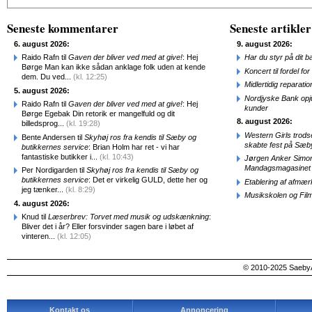
Seneste kommentarer
Seneste artikler
6. august 2026:
9. august 2026:
Raido Rafn til
Gaven der bliver ved med at give!
: Hej
Har du styr på dit b
Børge Man kan ikke sådan anklage folk uden at kende
Koncert til fordel f
dem. Du ved...
(kl. 12:25)
Midlertidig repara
5. august 2026:
Nordjyske Bank opjus
Raido Rafn til
Gaven der bliver ved med at give!
: Hej
kunder
Børge Egebak Din retorik er mangelfuld og dit
8. august 2026:
billedsprog...
(kl. 19:28)
Western Girls trod
Bente Andersen til
Skyhøj ros fra kendis til Sæby og
skabte fest på Sæb
butikkernes service
: Brian Holm har ret - vi har
fantastiske butikker i...
(kl. 10:43)
Jørgen Anker Simon
Mandagsmagasinet
Per Nordigarden til
Skyhøj ros fra kendis til Sæby og
butikkernes service
: Det er virkelig GULD, dette her og
Etablering af afmæ
jeg tænker...
(kl. 8:29)
Musikskolen og Fil
4. august 2026:
Knud til
Læserbrev: Torvet med musik og udskænkning
:
Bliver det i år? Eller forsvinder sagen bare i løbet af
vinteren...
(kl. 12:05)
© 2010-2025 SaebyA
Kontakt os
Annoncering